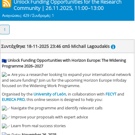
Unlock Funding Opportunities for the Research
Community | 26.11.2025, 11:00–13:00
Αναγνώσεις: 429 / Συνδρομές: 1
1
Συντάχθηκε 18-11-2025 23:46 από Michail Lagoudakis
Unlock Funding Opportunities with Horizon Europe: The Widening
Programme 2026–2027
Are you a researcher looking to expand your international network
and secure funding? Join us for the upcoming Horizon Europe Infoday
focused on the Widening Work Programme.
Organised by the
University of León
, in collaboration with
FECYT
and
EURECA PRO
, this online session is designed to help you:
Navigate the programme and identify relevant calls
Improve your proposals with expert advice
Learn from real success stories
Date:
November 26, 2025