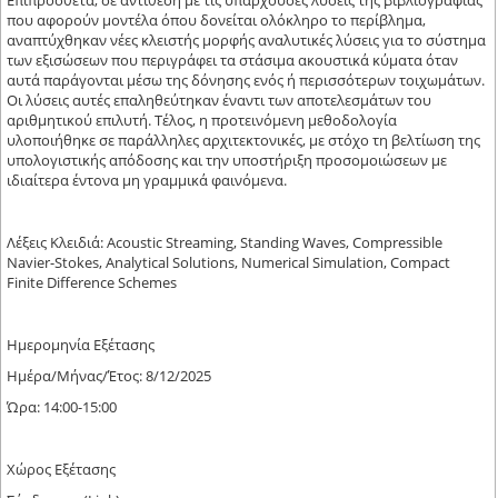
Επιπρόσθετα, σε αντίθεση με τις υπάρχουσες λύσεις της βιβλιογραφίας
που αφορούν μοντέλα όπου δονείται ολόκληρο το περίβλημα,
αναπτύχθηκαν νέες κλειστής μορφής αναλυτικές λύσεις για το σύστημα
των εξισώσεων που περιγράφει τα στάσιμα ακουστικά κύματα όταν
αυτά παράγονται μέσω της δόνησης ενός ή περισσότερων τοιχωμάτων.
Οι λύσεις αυτές επαληθεύτηκαν έναντι των αποτελεσμάτων του
αριθμητικού επιλυτή. Τέλος, η προτεινόμενη μεθοδολογία
υλοποιήθηκε σε παράλληλες αρχιτεκτονικές, με στόχο τη βελτίωση της
υπολογιστικής απόδοσης και την υποστήριξη προσομοιώσεων με
ιδιαίτερα έντονα μη γραμμικά φαινόμενα.
Λέξεις Κλειδιά: Acoustic Streaming, Standing Waves, Compressible
Navier-Stokes, Analytical Solutions, Numerical Simulation, Compact
Finite Difference Schemes
Ημερομηνία Εξέτασης
Ημέρα/Μήνας/Έτος: 8/12/2025
Ώρα: 14:00-15:00
Χώρος Εξέτασης