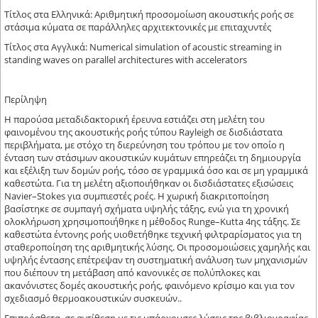
Τίτλος στα Ελληνικά: Αριθμητική προσομοίωση ακουστικής ροής σε
στάσιμα κύματα σε παράλληλες αρχιτεκτονικές με επιταχυντές
Τίτλος στα Αγγλικά: Numerical simulation of acoustic streaming in
standing waves on parallel architectures with accelerators
Περίληψη
Η παρούσα μεταδιδακτορική έρευνα εστιάζει στη μελέτη του
φαινομένου της ακουστικής ροής τύπου Rayleigh σε δισδιάστατα
περιβλήματα, με στόχο τη διερεύνηση του τρόπου με τον οποίο η
ένταση των στάσιμων ακουστικών κυμάτων επηρεάζει τη δημιουργία
και εξέλιξη των δομών ροής, τόσο σε γραμμικά όσο και σε μη γραμμικά
καθεστώτα. Για τη μελέτη αξιοποιήθηκαν οι δισδιάστατες εξισώσεις
Navier–Stokes για συμπιεστές ροές. Η χωρική διακριτοποίηση
βασίστηκε σε συμπαγή σχήματα υψηλής τάξης, ενώ για τη χρονική
ολοκλήρωση χρησιμοποιήθηκε η μέθοδος Runge–Kutta 4ης τάξης. Σε
καθεστώτα έντονης ροής υιοθετήθηκε τεχνική φιλτραρίσματος για τη
σταθεροποίηση της αριθμητικής λύσης. Οι προσομοιώσεις χαμηλής και
υψηλής έντασης επέτρεψαν τη συστηματική ανάλυση των μηχανισμών
που διέπουν τη μετάβαση από κανονικές σε πολύπλοκες και
ακανόνιστες δομές ακουστικής ροής, φαινόμενο κρίσιμο και για τον
σχεδιασμό θερμοακουστικών συσκευών..