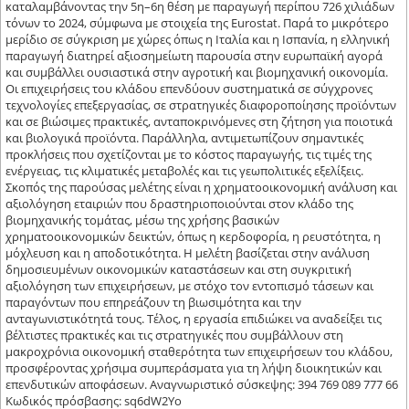
καταλαμβάνοντας την 5η–6η θέση με παραγωγή περίπου 726 χιλιάδων
τόνων το 2024, σύμφωνα με στοιχεία της Eurostat. Παρά το μικρότερο
μερίδιο σε σύγκριση με χώρες όπως η Ιταλία και η Ισπανία, η ελληνική
παραγωγή διατηρεί αξιοσημείωτη παρουσία στην ευρωπαϊκή αγορά
και συμβάλλει ουσιαστικά στην αγροτική και βιομηχανική οικονομία.
Οι επιχειρήσεις του κλάδου επενδύουν συστηματικά σε σύγχρονες
τεχνολογίες επεξεργασίας, σε στρατηγικές διαφοροποίησης προϊόντων
και σε βιώσιμες πρακτικές, ανταποκρινόμενες στη ζήτηση για ποιοτικά
και βιολογικά προϊόντα. Παράλληλα, αντιμετωπίζουν σημαντικές
προκλήσεις που σχετίζονται με το κόστος παραγωγής, τις τιμές της
ενέργειας, τις κλιματικές μεταβολές και τις γεωπολιτικές εξελίξεις.
Σκοπός της παρούσας μελέτης είναι η χρηματοοικονομική ανάλυση και
αξιολόγηση εταιριών που δραστηριοποιούνται στον κλάδο της
βιομηχανικής τομάτας, μέσω της χρήσης βασικών
χρηματοοικονομικών δεικτών, όπως η κερδοφορία, η ρευστότητα, η
μόχλευση και η αποδοτικότητα. Η μελέτη βασίζεται στην ανάλυση
δημοσιευμένων οικονομικών καταστάσεων και στη συγκριτική
αξιολόγηση των επιχειρήσεων, με στόχο τον εντοπισμό τάσεων και
παραγόντων που επηρεάζουν τη βιωσιμότητα και την
ανταγωνιστικότητά τους. Τέλος, η εργασία επιδιώκει να αναδείξει τις
βέλτιστες πρακτικές και τις στρατηγικές που συμβάλλουν στη
μακροχρόνια οικονομική σταθερότητα των επιχειρήσεων του κλάδου,
προσφέροντας χρήσιμα συμπεράσματα για τη λήψη διοικητικών και
επενδυτικών αποφάσεων. Αναγνωριστικό σύσκεψης: 394 769 089 777 66
Κωδικός πρόσβασης: sq6dW2Yo