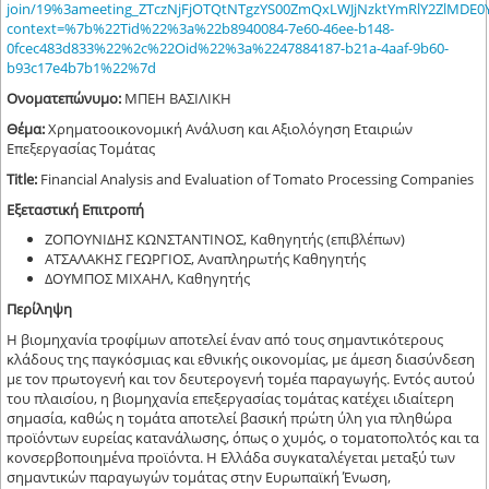
join/19%3ameeting_ZTczNjFjOTQtNTgzYS00ZmQxLWJjNzktYmRlY2ZlMDE0Y
context=%7b%22Tid%22%3a%22b8940084-7e60-46ee-b148-
0fcec483d833%22%2c%22Oid%22%3a%2247884187-b21a-4aaf-9b60-
b93c17e4b7b1%22%7d
Ονοματεπώνυμο:
ΜΠΕΗ ΒΑΣΙΛΙΚΗ
Θέμα:
Χρηματοοικονομική Ανάλυση και Αξιολόγηση Εταιριών
Επεξεργασίας Τομάτας
Title:
Financial Analysis and Evaluation of Tomato Processing Companies
Εξεταστική Επιτροπή
ΖΟΠΟΥΝΙΔΗΣ ΚΩΝΣΤΑΝΤΙΝΟΣ, Καθηγητής (επιβλέπων)
ΑΤΣΑΛΑΚΗΣ ΓΕΩΡΓΙΟΣ, Αναπληρωτής Καθηγητής
ΔΟΥΜΠΟΣ ΜΙΧΑΗΛ, Καθηγητής
Περίληψη
Η βιομηχανία τροφίμων αποτελεί έναν από τους σημαντικότερους
κλάδους της παγκόσμιας και εθνικής οικονομίας, με άμεση διασύνδεση
με τον πρωτογενή και τον δευτερογενή τομέα παραγωγής. Εντός αυτού
του πλαισίου, η βιομηχανία επεξεργασίας τομάτας κατέχει ιδιαίτερη
σημασία, καθώς η τομάτα αποτελεί βασική πρώτη ύλη για πληθώρα
προϊόντων ευρείας κατανάλωσης, όπως ο χυμός, ο τοματοπολτός και τα
κονσερβοποιημένα προϊόντα. Η Ελλάδα συγκαταλέγεται μεταξύ των
σημαντικών παραγωγών τομάτας στην Ευρωπαϊκή Ένωση,