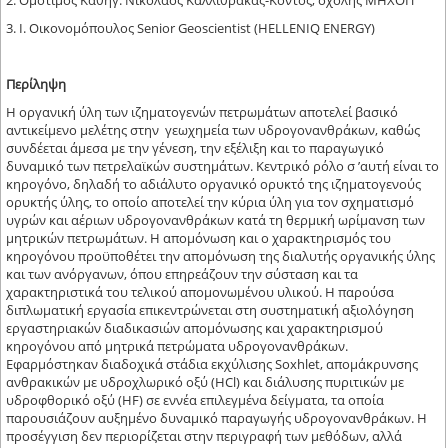
2. Ομότιμος Καθηγ. Νικόλαος Καλλίθρακας-Κόντος, σχολής ΜΗΧΟΠ
3. Ι. Οικονομόπουλος Senior Geoscientist (HELLENIQ ENERGY)
Περίληψη
Η οργανική ύλη των ιζηματογενών πετρωμάτων αποτελεί βασικό
αντικείμενο μελέτης στην γεωχημεία των υδρογονανθράκων, καθώς
συνδέεται άμεσα με την γένεση, την εξέλιξη και το παραγωγικό
δυναμικό των πετρελαϊκών συστημάτων. Κεντρικό ρόλο σ ’αυτή είναι το
κηρογόνο, δηλαδή το αδιάλυτο οργανικό ορυκτό της ιζηματογενούς
ορυκτής ύλης, το οποίο αποτελεί την κύρια ύλη για τον σχηματισμό
υγρών και αέριων υδρογονανθράκων κατά τη θερμική ωρίμανση των
μητρικών πετρωμάτων. Η απομόνωση και ο χαρακτηρισμός του
κηρογόνου προϋποθέτει την απομόνωση της διαλυτής οργανικής ύλης
και των ανόργανων, όπου επηρεάζουν την σύσταση και τα
χαρακτηριστικά του τελικού απομονωμένου υλικού. Η παρούσα
διπλωματική εργασία επικεντρώνεται στη συστηματική αξιολόγηση
εργαστηριακών διαδικασιών απομόνωσης και χαρακτηρισμού
κηρογόνου από μητρικά πετρώματα υδρογονανθράκων.
Εφαρμόστηκαν διαδοχικά στάδια εκχύλισης Soxhlet, απομάκρυνσης
ανθρακικών με υδροχλωρικό οξύ (HCl) και διάλυσης πυριτικών με
υδροφθορικό οξύ (HF) σε εννέα επιλεγμένα δείγματα, τα οποία
παρουσιάζουν αυξημένο δυναμικό παραγωγής υδρογονανθράκων. Η
προσέγγιση δεν περιορίζεται στην περιγραφή των μεθόδων, αλλά