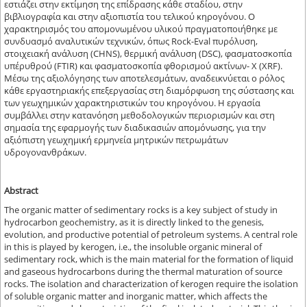
εστιάζει στην εκτίμηση της επίδρασης κάθε σταδίου, στην
βιβλιογραφία και στην αξιοπιστία του τελικού κηρογόνου. Ο
χαρακτηρισμός του απομονωμένου υλικού πραγματοποιήθηκε με
συνδυασμό αναλυτικών τεχνικών, όπως Rock-Eval πυρόλυση,
στοιχειακή ανάλυση (CHNS), θερμική ανάλυση (DSC), φασματοσκοπία
υπέρυθρού (FTIR) και φασματοσκοπία φθορισμού ακτίνων- Χ (XRF).
Μέσω της αξιολόγησης των αποτελεσμάτων, αναδεικνύεται ο ρόλος
κάθε εργαστηριακής επεξεργασίας στη διαμόρφωση της σύστασης και
των γεωχημικών χαρακτηριστικών του κηρογόνου. Η εργασία
συμβάλλει στην κατανόηση μεθοδολογικών περιορισμών και στη
σημασία της εφαρμογής των διαδικασιών απομόνωσης, για την
αξιόπιστη γεωχημική ερμηνεία μητρικών πετρωμάτων
υδρογονανθράκων.
Abstract
The organic matter of sedimentary rocks is a key subject of study in
hydrocarbon geochemistry, as it is directly linked to the genesis,
evolution, and productive potential of petroleum systems. A central role
in this is played by kerogen, i.e., the insoluble organic mineral of
sedimentary rock, which is the main material for the formation of liquid
and gaseous hydrocarbons during the thermal maturation of source
rocks. The isolation and characterization of kerogen require the isolation
of soluble organic matter and inorganic matter, which affects the