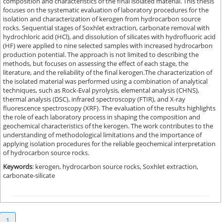
composition and characteristics of the final isolated material. This thesis
focuses on the systematic evaluation of laboratory procedures for the
isolation and characterization of kerogen from hydrocarbon source
rocks. Sequential stages of Soxhlet extraction, carbonate removal with
hydrochloric acid (HCl), and dissolution of silicates with hydrofluoric acid
(HF) were applied to nine selected samples with increased hydrocarbon
production potential. The approach is not limited to describing the
methods, but focuses on assessing the effect of each stage, the
literature, and the reliability of the final kerogen.The characterization of
the isolated material was performed using a combination of analytical
techniques, such as Rock-Eval pyrolysis, elemental analysis (CHNS),
thermal analysis (DSC), infrared spectroscopy (FTIR), and X-ray
fluorescence spectroscopy (XRF). The evaluation of the results highlights
the role of each laboratory process in shaping the composition and
geochemical characteristics of the kerogen. The work contributes to the
understanding of methodological limitations and the importance of
applying isolation procedures for the reliable geochemical interpretation
of hydrocarbon source rocks.
Keywords
: kerogen, hydrocarbon source rocks, Soxhlet extraction,
carbonate-silicate
1