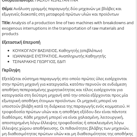
Ονοματεπώνυμο:
ΠΑΣΧΟΥ ΚΩΝΣΤΑΝΤΙΝΑ
Θέμα:
Ανάλυση γραμμής παραγωγής δύο μηχανών με βλάβες και
εξωγενείς διακοπές στη μεταφορά πρώτων υλών και προϊόντων
Title:
Analysis of a production line of two machines with breakdowns and
exogenous interruptions in the transportation of raw materials and
products
Εξεταστική Επιτροπή
ΚΟΥΙΚΟΓΛΟΥ ΒΑΣΙΛΕΙΟΣ, Καθηγητής (επιβλέπων)
ΙΩΑΝΝΙΔΗΣ ΕΥΣΤΡΑΤΙΟΣ, Αναπληρωτής Καθηγητής
ΤΣΙΝΑΡΑΚΗΣ ΓΕΩΡΓΙΟΣ, ΕΔΙΠ
Περίληψη
Εξετάζεται σύστημα παραγωγής στο οποίο πρώτες ύλες εισέρχονται
στην πρώτη μηχανή για κατεργασία, κατόπιν περνούν σε ενδιάμεση
αποθήκη πεπερασμένης χωρητικότητας και τέλος εισέρχονται για
κατεργασία στη δεύτερη μηχανή από την οποία εξέρχονται προς μία
εξωτερική αποθήκη έτοιμων προϊόντων. Οι μηχανές μπορεί να
υποστούν βλάβη κατά τη διάρκεια της παραγωγής ενός κομματιού. Η
τροφοδοσία πρώτων υλών και η αποθήκη εξόδου δεν είναι πάντοτε
διαθέσιμες. Κάθε μηχανή μπορεί να είναι χαλασμένη, λειτουργική,
αποστερημένη λόγω έλλειψης τροφοδοσίας ή αποκλεισμένη λόγω
έλλειψης χώρου αποθήκευσης. Οι πιθανότητες βλάβης των μηχανών,
μη διαθεσιμότητας πρώτων υλών και μη διαθεσιμότητας της αποθήκης