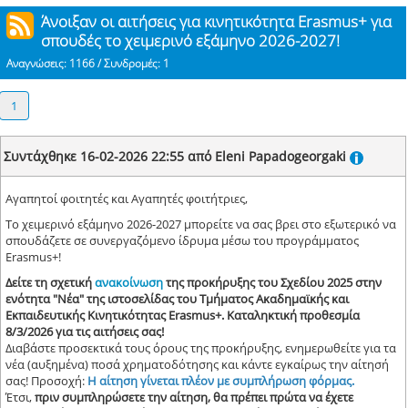
Άνοιξαν οι αιτήσεις για κινητικότητα Erasmus+ για
σπουδές το χειμερινό εξάμηνο 2026-2027!
Αναγνώσεις: 1166 / Συνδρομές: 1
1
Συντάχθηκε 16-02-2026 22:55 από Eleni Papadogeorgaki
Αγαπητοί φοιτητές και Αγαπητές φοιτήτριες,
Το χειμερινό εξάμηνο 2026-2027 μπορείτε να σας βρει στο εξωτερικό να
σπουδάζετε σε συνεργαζόμενο ίδρυμα μέσω του προγράμματος
Erasmus+!
Δείτε τη σχετική
ανακοίνωση
της προκήρυξης του Σχεδίου 2025 στην
ενότητα "Νέα" της ιστοσελίδας του Τμήματος Ακαδημαϊκής και
Εκπαιδευτικής Κινητικότητας Erasmus+. Καταληκτική προθεσμία
8/3/2026 για τις αιτήσεις σας!
Διαβάστε προσεκτικά τους όρους της προκήρυξης, ενημερωθείτε για τα
νέα (αυξημένα) ποσά χρηματοδότησης και κάντε εγκαίρως την αίτησή
σας! Προσοχή:
Η αίτηση γίνεται πλέον με συμπλήρωση φόρμας.
Έτσι,
πριν συμπληρώσετε την αίτηση, θα πρέπει πρώτα να έχετε