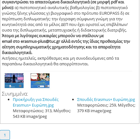
συγκεντρώσει
τα απαιτούμενα δικαιολογητικά (σε μορφή
pdf
και
μόνο):
α) πιστοποιητικό αναλυτικής βαθμολογίας β) πιστοποιητικό
γνώσης ξένης γλώσσας γ) βιογραφικό στο πρότυπο EUROPASS δ) σε
περίπτωση διπλωματικής: την έγγραφη σύμφωνη γνώμη για την
κινητικότητά σας από το μέλος ΔΕΠ που έχει οριστεί ως επιβλέπων/
ουσα της διπλωματικής, μεταπτυχιακής ή διδακτορικής διατριβής.
Άτομα με λιγότερες ευκαιρίες μπορούν να στείλουν με
email στο erasmus-plus@tuc.gr αλλά εντός της ίδιας προθεσμίας την
αίτηση συμπληρωματικής χρηματοδότησης και τα απαραίτητα
δικαιολογητικά.
Αιτήσεις ημιτελείς, εκπρόθεσμες και μη συνοδευόμενες από τα
παραπάνω δικαιολογητικά θα απορρίπτονται.
Συνημμένα:
Προκήρυξη για Σπουδές
Σπουδές Erasmus+ Ευρώπη.jpg
Erasmus+ Ευρώπη.jpg
Μεταφορτώσεις: 259, Μέγεθος:
Μεταφορτώσεις: 313, Μέγεθος:
379 KB image/jpeg
543 KB image/jpeg
1