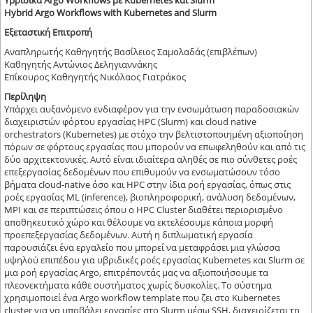
Υβριδικά Argo Workflows με Kubernetes και Slurm
Hybrid Argo Workflows with Kubernetes and Slurm
Εξεταστική Επιτροπή
Αναπληρωτής Καθηγητής Βασίλειος Σαμολαδάς (επιβλέπων)
Καθηγητής Αντώνιος Δεληγιαννάκης
Επίκουρος Καθηγητής Νικόλαος Γιατράκος
Περίληψη
Υπάρχει αυξανόμενο ενδιαφέρον για την ενσωμάτωση παραδοσιακών
διαχειριστών φόρτου εργασίας HPC (Slurm) και cloud native
orchestrators (Kubernetes) με στόχο την βελτιστοποιημένη αξιοποίηση
πόρων σε φόρτους εργασίας που μπορούν να επωφεληθούν και από τις
δύο αρχιτεκτονικές. Αυτό είναι ιδιαίτερα αληθές σε πιο σύνθετες ροές
επεξεργασίας δεδομένων που επιθυμούν να ενσωματώσουν τόσο
βήματα cloud-native όσο και HPC στην ίδια ροή εργασίας, όπως στις
ροές εργασίας ML (inference), βιοπληροφορική, ανάλυση δεδομένων,
MPI και σε περιπτώσεις όπου ο HPC Cluster διαθέτει περιορισμένο
αποθηκευτικό χώρο και θέλουμε να εκτελέσουμε κάποια μορφή
προεπεξεργασίας δεδομένων. Αυτή η διπλωματική εργασία
παρουσιάζει ένα εργαλείο που μπορεί να μεταφράσει μια γλώσσα
υψηλού επιπέδου για υβριδικές ροές εργασίας Kubernetes και Slurm σε
μια ροή εργασίας Argo, επιτρέποντάς μας να αξιοποιήσουμε τα
πλεονεκτήματα κάθε συστήματος χωρίς δυσκολίες. Το σύστημα
χρησιμοποιεί ένα Argo workflow template που ζει στο Kubernetes
cluster για να υποβάλει εργασίες στο Slurm μέσω SSH, διαχειρίζεται τη