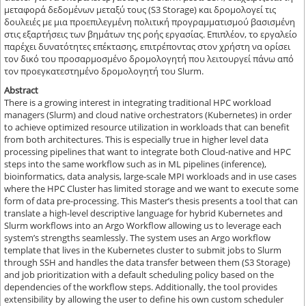
μεταφορά δεδομένων μεταξύ τους (S3 Storage) και δρομολογεί τις
δουλειές με μια προεπιλεγμένη πολιτική προγραμματισμού βασισμένη
στις εξαρτήσεις των βημάτων της ροής εργασίας. Επιπλέον, το εργαλείο
παρέχει δυνατότητες επέκτασης, επιτρέποντας στον χρήστη να ορίσει
τον δικό του προσαρμοσμένο δρομολογητή που λειτουργεί πάνω από
τον προεγκατεστημένο δρομολογητή του Slurm.
Abstract
There is a growing interest in integrating traditional HPC workload
managers (Slurm) and cloud native orchestrators (Kubernetes) in order
to achieve optimized resource utilization in workloads that can benefit
from both architectures. This is especially true in higher level data
processing pipelines that want to integrate both Cloud-native and HPC
steps into the same workflow such as in ML pipelines (inference),
bioinformatics, data analysis, large-scale MPI workloads and in use cases
where the HPC Cluster has limited storage and we want to execute some
form of data pre-processing. This Master’s thesis presents a tool that can
translate a high-level descriptive language for hybrid Kubernetes and
Slurm workflows into an Argo Workflow allowing us to leverage each
system’s strengths seamlessly. The system uses an Argo workflow
template that lives in the Kubernetes cluster to submit jobs to Slurm
through SSH and handles the data transfer between them (S3 Storage)
and job prioritization with a default scheduling policy based on the
dependencies of the workflow steps. Additionally, the tool provides
extensibility by allowing the user to define his own custom scheduler