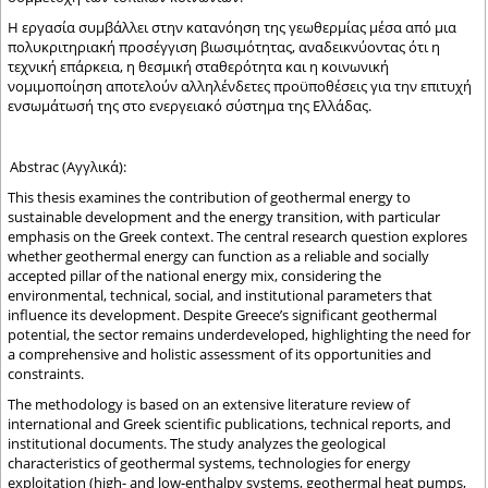
Η εργασία συμβάλλει στην κατανόηση της γεωθερμίας μέσα από μια
πολυκριτηριακή προσέγγιση βιωσιμότητας, αναδεικνύοντας ότι η
τεχνική επάρκεια, η θεσμική σταθερότητα και η κοινωνική
νομιμοποίηση αποτελούν αλληλένδετες προϋποθέσεις για την επιτυχή
ενσωμάτωσή της στο ενεργειακό σύστημα της Ελλάδας.
Abstrac (Αγγλικά):
This thesis examines the contribution of geothermal energy to
sustainable development and the energy transition, with particular
emphasis on the Greek context. The central research question explores
whether geothermal energy can function as a reliable and socially
accepted pillar of the national energy mix, considering the
environmental, technical, social, and institutional parameters that
influence its development. Despite Greece’s significant geothermal
potential, the sector remains underdeveloped, highlighting the need for
a comprehensive and holistic assessment of its opportunities and
constraints.
The methodology is based on an extensive literature review of
international and Greek scientific publications, technical reports, and
institutional documents. The study analyzes the geological
characteristics of geothermal systems, technologies for energy
exploitation (high- and low-enthalpy systems, geothermal heat pumps,