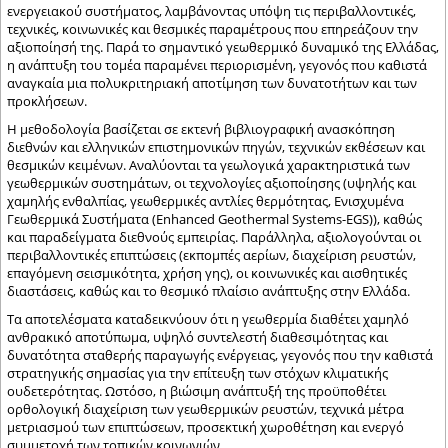
ενεργειακού συστήματος, λαμβάνοντας υπόψη τις περιβαλλοντικές,
τεχνικές, κοινωνικές και θεσμικές παραμέτρους που επηρεάζουν την
αξιοποίησή της. Παρά το σημαντικό γεωθερμικό δυναμικό της Ελλάδας,
η ανάπτυξη του τομέα παραμένει περιορισμένη, γεγονός που καθιστά
αναγκαία μια πολυκριτηριακή αποτίμηση των δυνατοτήτων και των
προκλήσεων.
Η μεθοδολογία βασίζεται σε εκτενή βιβλιογραφική ανασκόπηση
διεθνών και ελληνικών επιστημονικών πηγών, τεχνικών εκθέσεων και
θεσμικών κειμένων. Αναλύονται τα γεωλογικά χαρακτηριστικά των
γεωθερμικών συστημάτων, οι τεχνολογίες αξιοποίησης (υψηλής και
χαμηλής ενθαλπίας, γεωθερμικές αντλίες θερμότητας, Ενισχυμένα
Γεωθερμικά Συστήματα (Enhanced Geothermal Systems-EGS)), καθώς
και παραδείγματα διεθνούς εμπειρίας. Παράλληλα, αξιολογούνται οι
περιβαλλοντικές επιπτώσεις (εκπομπές αερίων, διαχείριση ρευστών,
επαγόμενη σεισμικότητα, χρήση γης), οι κοινωνικές και αισθητικές
διαστάσεις, καθώς και το θεσμικό πλαίσιο ανάπτυξης στην Ελλάδα.
Τα αποτελέσματα καταδεικνύουν ότι η γεωθερμία διαθέτει χαμηλό
ανθρακικό αποτύπωμα, υψηλό συντελεστή διαθεσιμότητας και
δυνατότητα σταθερής παραγωγής ενέργειας, γεγονός που την καθιστά
στρατηγικής σημασίας για την επίτευξη των στόχων κλιματικής
ουδετερότητας. Ωστόσο, η βιώσιμη ανάπτυξή της προϋποθέτει
ορθολογική διαχείριση των γεωθερμικών ρευστών, τεχνικά μέτρα
μετριασμού των επιπτώσεων, προσεκτική χωροθέτηση και ενεργό
συμμετοχή των τοπικών κοινωνιών.