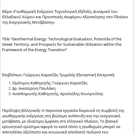
Θέμα «Γεωθερμική Ενέργεια: Τεχνολογική Εξέλιξη, Δυναμικό του
Ελλαδικού Χώρου και Προοπτικές Αειφόρου Αξιοποίησης στο Πλαίσιο
της Ενεργειακής Μετάβασης»
Title “Geothermal Energy: Technological Evaluation, Potentila of the
Greek Territory, and Prospects for Sustainable Utilization within the
Framework of the Energy Transition”
Επιβλέπων: Γεώργιος Καρατζάς Τριμελής Εξεταστική Επιτροπή:
Ομότιμος Καθηγητής, Γεώργιος Καρατζάς
Δρ. Αικατερίνη Παυλάκη
Αναπληρωτής Καθηγητής, Αριστείδης Κουτρούλης
Περίληψη (Ελληνικά): Η παρούσα εργασία διερευνά τη συμβολή της
γεωθερμικής ενέργειας στη βιώσιμη ανάπτυξη και την ενεργειακή
μετάβαση, με ιδιαίτερη έμφαση στο ελληνικό πλαίσιο. Το βασικό
ερευνητικό ερώτημα αφορά το κατά πόσο η γεωθερμία μπορεί να
αποτελέσει αξιόπιστο και κοινωνικά αποδεκτό πυλώνα του