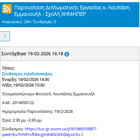
Παρουσίαση Διπλωματικής Εργασίας κ. Λουπάση
Εμμανουήλ - Σχολή ΧΗΜΗΠΕΡ
Αναγνώσεις: 284 / Συνδρομές: 0
1
Συντάχθηκε 19-02-2026 16:18
Τόπος:
Σύνδεσμος τηλεδιάσκεψης
Έναρξη: 19/02/2026 14:30
Λήξη: 19/02/2026 15:30
Όνοματεπώνυμο Φοιτητή: Λουπάσης Εμμανουήλ
Α.Μ.: 2014050122
Ημερομηνία Παρουσίασης: 19/2/2026
Ώρα: 2:30 μμ -3:30 μμ
Σύνδεσμος:
https://tuc-gr.zoom.us/j/95186910087?
pwd=Eu7trhR1vftBxcgmK4GC6rhDeyoCXs.1