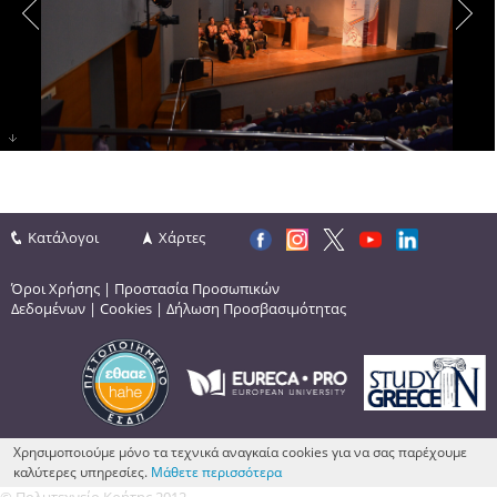
Κατάλογοι
Χάρτες
Όροι Χρήσης
|
Προστασία Προσωπικών
Δεδομένων
|
Cookies
|
Δήλωση Προσβασιμότητας
Χρησιμοποιούμε μόνο τα τεχνικά αναγκαία cookies για να σας παρέχουμε
καλύτερες υπηρεσίες.
Μάθετε περισσότερα