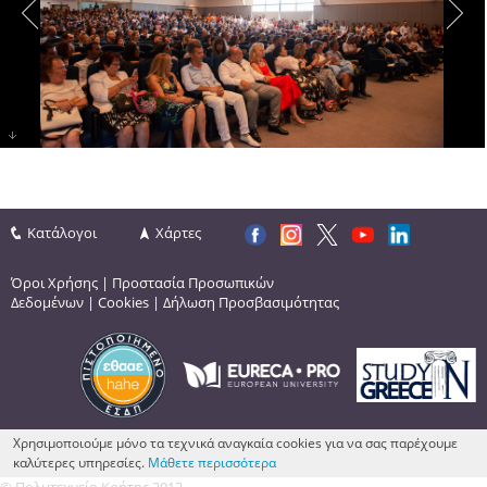
Κατάλογοι
Χάρτες
Όροι Χρήσης
|
Προστασία Προσωπικών
Δεδομένων
|
Cookies
|
Δήλωση Προσβασιμότητας
Χρησιμοποιούμε μόνο τα τεχνικά αναγκαία cookies για να σας παρέχουμε
καλύτερες υπηρεσίες.
Μάθετε περισσότερα