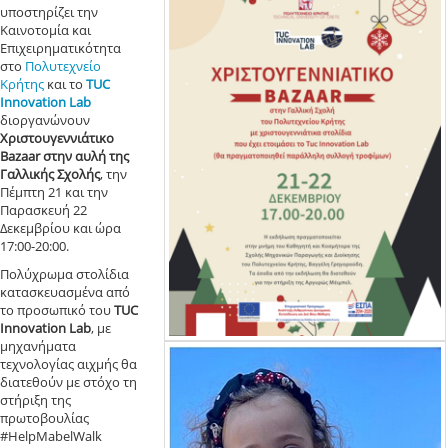
υποστηρίζει την
Καινοτομία και
Επιχειρηματικότητα
στο
Πολυτεχνείο
Κρήτης
και το
TUC
Innovation Lab
διοργανώνουν
Χριστουγεννιάτικο
Bazaar στην αυλή της
Γαλλικής Σχολής
, την
Πέμπτη 21 και την
Παρασκευή 22
Δεκεμβρίου και ώρα
17:00-20:00.
Πολύχρωμα στολίδια
κατασκευασμένα από
το προσωπικό του
TUC
Innovation Lab
, με
μηχανήματα
τεχνολογίας αιχμής θα
διατεθούν με στόχο τη
στήριξη της
πρωτοβουλίας
#ΗelpMabelWalk