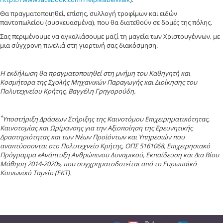
Θα πραγματοποιηθεί, επίσης, συλλογή τροφίμων και ειδών
παντοπωλείου (συσκευασμένα), που θα διατεθούν σε δομές της πόλης.
Σας περιμένουμε να αγκαλιάσουμε μαζί τη μαγεία των Χριστουγέννων, με
μια σύγχρονη πινελιά στη γιορτινή σας διακόσμηση.
H εκδήλωση θα πραγματοποιηθεί στη μνήμη του Καθηγητή και
Κοσμήτορα της Σχολής Μηχανικών Παραγωγής και Διοίκησης του
Πολυτεχνείου Κρήτης, Βαγγέλη Γρηγορούδη.
*
Υποστήριξη Δράσεων Στήριξης της Καινοτόμου Επιχειρηματικότητας,
Καινοτομίας και Ωρίμανσης για την Αξιοποίηση της Ερευνητικής
Δραστηριότητας και των Νέων Προϊόντων και Υπηρεσιών που
αναπτύσσονται στο Πολυτεχνείο Κρήτης, OΠΣ 5161068, Επιχειρησιακό
Πρόγραμμα «Ανάπτυξη Ανθρώπινου Δυναμικού, Εκπαίδευση και Δια Βίου
Μάθηση 2014-2020», που συγχρηματοδοτείται από το Ευρωπαϊκό
Κοινωνικό Ταμείο (ΕΚΤ).