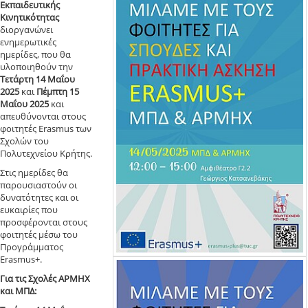
Εκπαιδευτικής
Κινητικότητας
διοργανώνει
ενημερωτικές
ημερίδες, που θα
υλοποιηθούν την
Τετάρτη 14 Μαΐου
2025
και
Πέμπτη 15
Μαΐου 2025
και
απευθύνονται στους
φοιτητές Erasmus των
Σχολών του
Πολυτεχνείου Κρήτης.
Στις ημερίδες θα
παρουσιαστούν οι
δυνατότητες και οι
ευκαιρίες που
προσφέρονται στους
φοιτητές μέσω του
Προγράμματος
Erasmus+.
Για τις Σχολές ΑΡΜΗΧ
και ΜΠΔ: