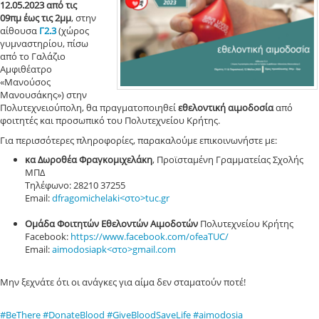
12.05.2023 από τις
09πμ έως τις 2μμ
, στην
αίθουσα
Γ2.3
(χώρος
γυμναστηρίου, πίσω
από το Γαλάζιο
Αμφιθέατρο
«Μανούσος
Μανουσάκης») στην
Πολυτεχνειούπολη, θα πραγματοποιηθεί
εθελοντική αιμοδοσία
από
φοιτητές και προσωπικό του Πολυτεχνείου Κρήτης.
Για περισσότερες πληροφορίες, παρακαλούμε επικοινωνήστε με:
κα Δωροθέα Φραγκομιχελάκη
, Προϊσταμένη Γραμματείας Σχολής
ΜΠΔ
Τηλέφωνο: 28210 37255
Email:
dfragomichelaki<στο>tuc.gr
Ομάδα Φοιτητών Εθελοντών Αιμοδοτών
Πολυτεχνείου Κρήτης
Facebook:
https://www.facebook.com/ofeaTUC/
Email:
aimodosiapk<στο>gmail.com
Μην ξεχνάτε ότι οι ανάγκες για αίμα δεν σταματούν ποτέ!
#BeThere
#DonateBlood
#GiveBloodSaveLife
#aimodosia