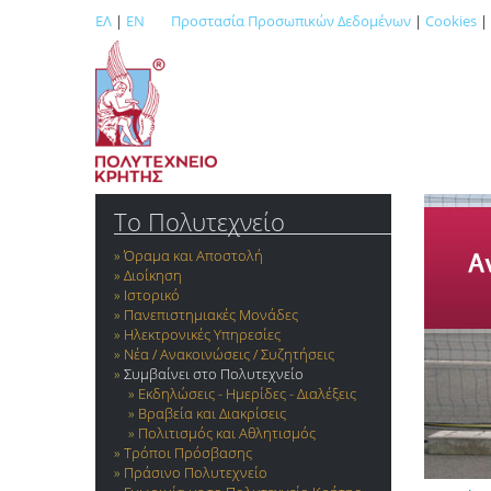
ΕΛ
|
EN
Προστασία Προσωπικών Δεδομένων
|
Cookies
|
Το Πολυτεχνείο
Όραμα και Αποστολή
Διοίκηση
Ιστορικό
Πανεπιστημιακές Μονάδες
Ηλεκτρονικές Υπηρεσίες
Νέα / Ανακοινώσεις / Συζητήσεις
Συμβαίνει στο Πολυτεχνείο
Εκδηλώσεις - Ημερίδες - Διαλέξεις
Βραβεία και Διακρίσεις
Πολιτισμός και Αθλητισμός
Τρόποι Πρόσβασης
Πράσινο Πολυτεχνείο