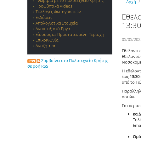
Γνωριμία με το Πολυτεχνείο Κρήτης
Αρχή
/
Προωθητικά Videos
Συλλογές Φωτογραφιών
Εθελο
Εκδόσεις
13:3
Απολογιστικά Στοιχεία
Αναπτυξιακά Έργα
Είσοδος σε Προστατευμένη Περιοχή
05/05/202
Επικοινωνία
Αναζήτηση
Εθελοντικ
Εθελοντών
Συμβαίνει στο Πολυτεχνείο Κρήτης
Νοσοκομε
σε ροή RSS
Η εθελοντ
έως
13:30
από το Γ
Παράλληλ
οστών.
Για περισ
κα 
Τηλ
Emai
Ομά