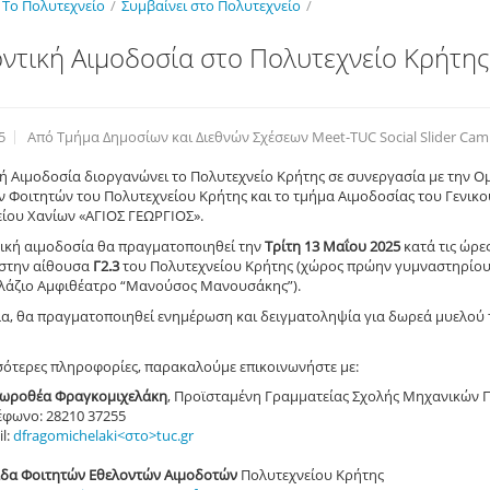
Το Πολυτεχνείο
/
Συμβαίνει στο Πολυτεχνείο
/
ντική Αιμοδοσία στο Πολυτεχνείο Κρήτης
0
5
Από Τμήμα Δημοσίων και Διεθνών Σχέσεων Meet-TUC Social Slider Ca
ή Αιμοδοσία διοργανώνει το Πολυτεχνείο Κρήτης σε συνεργασία με την 
 Φοιτητών του Πολυτεχνείου Κρήτης και το τμήμα Αιμοδοσίας του Γενικο
ίου Χανίων «ΑΓΙΟΣ ΓΕΩΡΓΙΟΣ».
ική αιμοδοσία θα πραγματοποιηθεί την
Τρίτη 13 Μαΐου 2025
κατά τις ώρε
στην αίθουσα
Γ2.3
του Πολυτεχνείου Κρήτης (χώρος πρώην γυμναστηρίου
αλάζιο Αμφιθέατρο “Μανούσος Μανουσάκης”).
α, θα πραγματοποιηθεί ενημέρωση και δειγματοληψία για δωρεά μυελού
σότερες πληροφορίες, παρακαλούμε επικοινωνήστε με:
Δωροθέα Φραγκομιχελάκη
, Προϊσταμένη Γραμματείας Σχολής Μηχανικών 
έφωνο: 28210 37255
l:
dfragomichelaki<στο>tuc.gr
δα Φοιτητών Εθελοντών Αιμοδοτών
Πολυτεχνείου Κρήτης