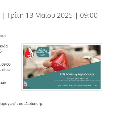
 | Τρίτη 13 Μαΐου 2025 | 09:00-
mpus
Ομάδα
ύ
ς
09:00
, πίσω
 των
Παραγωγής και Διοίκησης