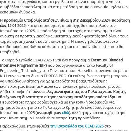
φοιτητές με τις γνώσεις και τα εργαλεία που είναι απαραίτητα για να
συμβάλλουν αποτελεσματικά στη μετάβαση σε μια οικονομία μηδενικών
εκπομπών άνθρακα.
Η
προθεσμία υποβολής αιτήσεων είναι η 31η Δεκεμβρίου 2024
(
παράταση
έως 15.01.2025
) και οι ειδοποιήσεις αποδοχής θα αποσταλούν τον
Ιανουάριο του 2025. Η πρόσκληση συμμετοχής στο πρόγραμμα είναι
ανοικτή σε προπτυχιακούς και μεταπτυχιακούς φοιτητές από όλους τους
τομείς της μηχανικής και της επιστήμης. Η επιλογή θα βασιστεί στο
ακαδημαϊκό υπόβαθρο κάθε φοιτητή και στο motivation letter που θα
υποβληθεί.
Το Θερινό Σχολείο CEAD 2025 είναι ένα πρόγραμμα
Erasmus+ Blended
Intensive Programme (BIP)
που διοργανώνεται από το Faculty of
Engineering Technology του Πανεπιστημίου Hasselt σε συνεργασία με το
KU Leuven και το δίκτυο EURECA-PRO. Οι επιλεγμένοι φοιτητές μπορούν
να υποβάλουν αίτηση για χρηματοδότηση βραχυπρόθεσμης
κινητικότητας Erasmus+ μέσω των πανεπιστημίων προέλευσής τους.
Λάβετε υπόψη ότι
μόνο επιλεγμένοι φοιτητές του Πολυτεχνείου Κρήτης
θα έχουν τη δυνατότητα αίτησης για χρηματοδότηση από το ίδρυμα
.
Περισσότερες πληροφορίες σχετικά με την τοπική διαδικασία για
χρηματοδότηση από το Πολυτεχνείο Κρήτης θα είναι διαθέσιμες τον
Ιανουάριο του 2025 (
αναρτήθηκαν
εδώ
), αλλά η αρχικά επιτυχής αίτηση
στο Πανεπιστήμιο Hasselt είναι απαραίτητη προϋπόθεση.
Παρακαλούμε, επισκεφθείτε
την ιστοσελίδα του CEAD 2025
στο