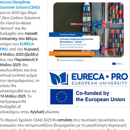
Across Disciplines
Summer School (CEAD)
για το 2025 έχει θέμα
“
Zero Carbon Solutions
for Hard-to-Abate
Sectors
” και θα
διεξαχθεί στο
Hasselt
University στο Βέλγιο
,
εταίρο του
EURECA-
PRO
, από την
Κυριακή
4 Μαΐου 2025 (βράδυ)
έως την
Παρασκευή 9
Μαΐου 2025
. Θα
ακολουθήσει και ένα
virtual (online) τμήμα
του προγράμματος, το
οποίο θα
ολοκληρωθεί έως τις
16 Μαΐου 2025
. Το
πρόγραμμα θα
διεξαχθεί εξ
ολοκλήρου στην
Αγγλική
γλώσσα.
Το Θερινό Σχολείο CEAD 2025 θα
εστιάσει
στις πιεστικές προκλήσεις και
ευκαιρίες που αντιμετωπίζουν βιομηχανίες με τη μεγαλύτερη παραγωγή