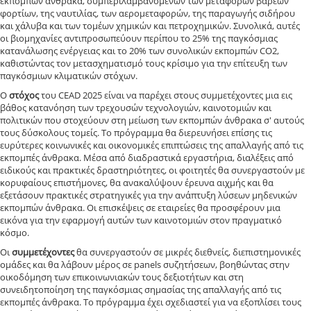
εκπομπών άνθρακα, συμπεριλαμβανομένων των μεταφορών βαρέων
φορτίων, της ναυτιλίας, των αερομεταφορών, της παραγωγής σιδήρου
και χάλυβα και των τομέων χημικών και πετροχημικών. Συνολικά, αυτές
οι βιομηχανίες αντιπροσωπεύουν περίπου το 25% της παγκόσμιας
κατανάλωσης ενέργειας και το 20% των συνολικών εκπομπών CO2,
καθιστώντας τον μετασχηματισμό τους κρίσιμο για την επίτευξη των
παγκόσμιων κλιματικών στόχων.
Ο
στόχος
του CEAD 2025 είναι να παρέχει στους συμμετέχοντες μια εις
βάθος κατανόηση των τρεχουσών τεχνολογιών, καινοτομιών και
πολιτικών που στοχεύουν στη μείωση των εκπομπών άνθρακα σ' αυτούς
τους δύσκολους τομείς. Το πρόγραμμα θα διερευνήσει επίσης τις
ευρύτερες κοινωνικές και οικονομικές επιπτώσεις της απαλλαγής από τις
εκπομπές άνθρακα. Μέσα από διαδραστικά εργαστήρια, διαλέξεις από
ειδικούς και πρακτικές δραστηριότητες, οι φοιτητές θα συνεργαστούν με
κορυφαίους επιστήμονες, θα ανακαλύψουν έρευνα αιχμής και θα
εξετάσουν πρακτικές στρατηγικές για την ανάπτυξη λύσεων μηδενικών
εκπομπών άνθρακα. Οι επισκέψεις σε εταιρείες θα προσφέρουν μια
εικόνα για την εφαρμογή αυτών των καινοτομιών στον πραγματικό
κόσμο.
Οι
συμμετέχοντες
θα συνεργαστούν σε μικρές διεθνείς, διεπιστημονικές
ομάδες και θα λάβουν μέρος σε panels συζητήσεων, βοηθώντας στην
οικοδόμηση των επικοινωνιακών τους δεξιοτήτων και στη
συνειδητοποίηση της παγκόσμιας σημασίας της απαλλαγής από τις
εκπομπές άνθρακα. Το πρόγραμμα έχει σχεδιαστεί για να εξοπλίσει τους