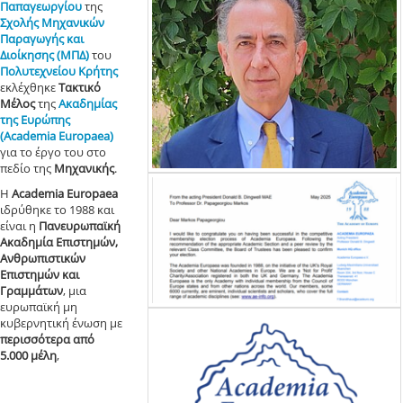
Παπαγεωργίου
της
Σχολής Μηχανικών
Παραγωγής και
Διοίκησης (ΜΠΔ)
του
Πολυτεχνείου Κρήτης
εκλέχθηκε
Τακτικό
Μέλος
της
Ακαδημίας
της Ευρώπης
(Academia Europaea)
για το έργο του στο
πεδίο της
Μηχανικής
.
Η
Academia Europaea
ιδρύθηκε το 1988 και
είναι η
Πανευρωπαϊκή
Ακαδημία Επιστημών,
Ανθρωπιστικών
Επιστημών και
Γραμμάτων
, μια
ευρωπαϊκή μη
κυβερνητική ένωση με
περισσότερα από
5.000 μέλη
,