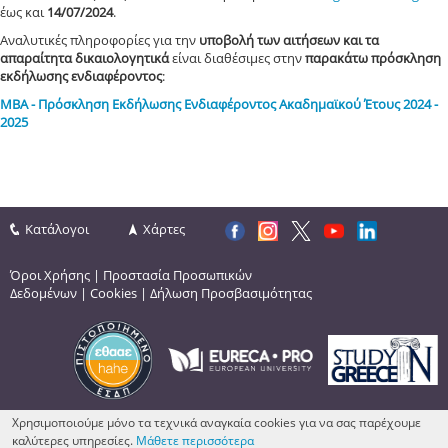
έως και
14/07/2024
.
Αναλυτικές πληροφορίες για την
υποβολή των αιτήσεων και τα
απαραίτητα δικαιολογητικά
είναι διαθέσιμες στην
παρακάτω πρόσκληση
εκδήλωσης ενδιαφέροντος
:
ΜΒΑ - Πρόσκληση Εκδήλωσης Ενδιαφέροντος Ακαδημαϊκού Έτους 2024 -
2025
Κατάλογοι
Χάρτες
Όροι Χρήσης
|
Προστασία Προσωπικών
Δεδομένων
|
Cookies
|
Δήλωση Προσβασιμότητας
Χρησιμοποιούμε μόνο τα τεχνικά αναγκαία cookies για να σας παρέχουμε
καλύτερες υπηρεσίες.
Μάθετε περισσότερα