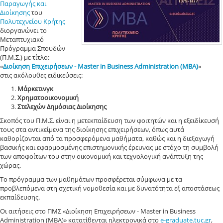
Παραγωγής και
Διοίκησης
του
Πολυτεχνείου Κρήτης
διοργανώνει το
Μεταπτυχιακό
Πρόγραμμα Σπουδών
(Π.Μ.Σ.) με τίτλο:
«
Διοίκηση Επιχειρήσεων - Master in Business Administration (ΜΒΑ)
»
στις ακόλουθες ειδικεύσεις:
Μάρκετινγκ
Χρηματοοικονομική
Στελεχών Δημόσιας Διοίκησης
Σκοπός του Π.Μ.Σ. είναι η μετεκπαίδευση των φοιτητών και η εξειδίκευσή
τους στα αντικείμενα της διοίκησης επιχειρήσεων, όπως αυτά
καθορίζονται από τα προσφερόμενα μαθήματα, καθώς και η διεξαγωγή
βασικής και εφαρμοσμένης επιστημονικής έρευνας με στόχο τη συμβολή
των αποφοίτων του στην οικονομική και τεχνολογική ανάπτυξη της
χώρας.
Το πρόγραμμα των μαθημάτων προσφέρεται σύμφωνα με τα
προβλεπόμενα στη σχετική νομοθεσία και με δυνατότητα εξ αποστάσεως
εκπαίδευσης.
Οι αιτήσεις στο ΠΜΣ «Διοίκηση Επιχειρήσεων - Master in Business
Administration (ΜΒΑ)» κατατίθενται ηλεκτρονικά στο
e-graduate.tuc.gr
,