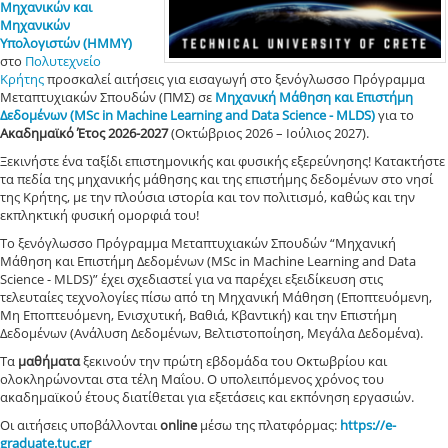
Μηχανικών και
Μηχανικών
Υπολογιστών (ΗΜΜΥ)
στο
Πολυτεχνείο
Κρήτης
προσκαλεί αιτήσεις για εισαγωγή στο ξενόγλωσσο Πρόγραμμα
Μεταπτυχιακών Σπουδών (ΠΜΣ) σε
Μηχανική Μάθηση και Επιστήμη
Δεδομένων (MSc in Machine Learning and Data Science - MLDS)
για το
Ακαδημαϊκό Έτος 2026-2027
(Οκτώβριος 2026 – Ιούλιος 2027).
Ξεκινήστε ένα ταξίδι επιστημονικής και φυσικής εξερεύνησης! Κατακτήστε
τα πεδία της μηχανικής μάθησης και της επιστήμης δεδομένων στο νησί
της Κρήτης, με την πλούσια ιστορία και τον πολιτισμό, καθώς και την
εκπληκτική φυσική ομορφιά του!
Το ξενόγλωσσο Πρόγραμμα Μεταπτυχιακών Σπουδών “Μηχανική
Μάθηση και Επιστήμη Δεδομένων (MSc in Machine Learning and Data
Science - MLDS)” έχει σχεδιαστεί για να παρέχει εξειδίκευση στις
τελευταίες τεχνολογίες πίσω από τη Μηχανική Μάθηση (Εποπτευόμενη,
Μη Εποπτευόμενη, Ενισχυτική, Βαθιά, Κβαντική) και την Επιστήμη
Δεδομένων (Ανάλυση Δεδομένων, Βελτιστοποίηση, Μεγάλα Δεδομένα).
Τα
μαθήματα
ξεκινούν την πρώτη εβδομάδα του Οκτωβρίου και
ολοκληρώνονται στα τέλη Μαΐου. Ο υπολειπόμενος χρόνος του
ακαδημαϊκού έτους διατίθεται για εξετάσεις και εκπόνηση εργασιών.
Οι αιτήσεις υποβάλλονται
online
μέσω της πλατφόρμας:
https://e-
graduate.tuc.gr