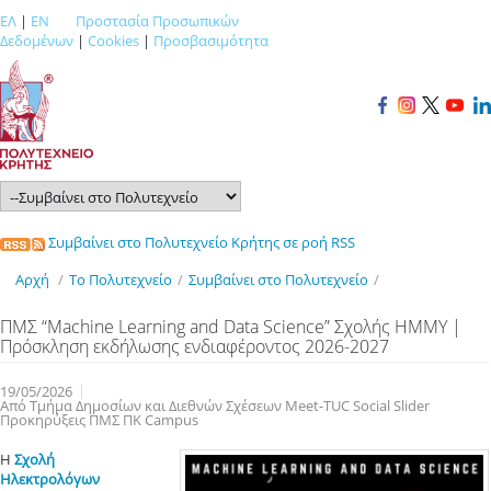
ΕΛ
|
EN
Προστασία Προσωπικών
Δεδομένων
|
Cookies
|
Προσβασιμότητα
Συμβαίνει στο Πολυτεχνείο Κρήτης σε ροή RSS
Αρχή
/
Το Πολυτεχνείο
/
Συμβαίνει στο Πολυτεχνείο
/
ΠΜΣ “Machine Learning and Data Science” Σχολής ΗΜΜΥ |
Πρόσκληση εκδήλωσης ενδιαφέροντος 2026-2027
19/05/2026
Από Τμήμα Δημοσίων και Διεθνών Σχέσεων Meet-TUC Social Slider
Προκηρύξεις ΠΜΣ ΠΚ Campus
Η
Σχολή
Ηλεκτρολόγων