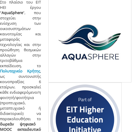
Στο πλαίσιο του ΕΙΤ
ΗΕΙ έργου
“
AquaSphere
”, που
στοχεύει στην
ενίσχυση των
οικοσυστημάτων
καινοτομίας και
μεταφοράς
τεχνολογίας και στην
προώθηση θεσμικών
αλλαγών στην
τριτοβάθμια
εκπαίδευση, το
Πολυτεχνείο Κρήτης
,
ως συντονιστής
κοινοπραξίας 6
εταίρων, προσκαλεί
κάθε ενδιαφερόμενο/η
φοιτητή/φοιτήτρια
(προπτυχιακό,
μεταπτυχιακό ή
διδακτορικό) να
παρακολουθήσει το
δωρεάν
ψηφιακό
MOOC εκπαιδευτικό