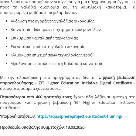
«εργαλεία» που προσφέρουν νέα γνώση για μια σύγχρονη προσέγγιση ως
προς τη γαλάζια οικονομία και τη ναυτιλιακή καινοτομία. Τα
προσφερόμενα μαθήματα περιλαμβάνουν:
Ανάλυση της αγοράς της γαλάζιας οικονομίας
Καινοτομία βιώσιμων επιχειρηματικών μοντέλων
Επικύρωση ναυτιλιακής τεχνολογίας
Επενδυτικό τοπίο στη γαλάζια οικονομία
Κλιμάκωση επιχειρήσεων τεχνολογίας νερού
Αξιολόγηση επιπτώσεων στη θαλάσσια καινοτομία
Με την ολοκλήρωση του προγράμματος δίνεται
ψηφιακή βεβαίωση
παρακολούθησης - EIT Higher Education Initiative Digital Certificate
-
στους/στις συμμετέχοντες/ουσες.
Περισσότεροι από 400 φοιτητές/-τριες
έχουν ήδη λάβει συμμετοχή στο
πρόγραμμα και ψηφιακή βεβαίωση ‘EIT Higher Education Initiative
Certificate.’
Υποβολή αιτήσεων
:
https://aquasphereproject.eu/student-training/
Προθεσμία υποβολής συμμετοχών
:
13.03.2026