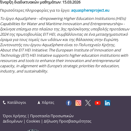
Έναρξη
διαδικτυακών μαθημάτων
:
15.03.2026
Περισσότερες πληροφορίες για το έργο:
aquasphereproject.eu
Το έργο AquaSphere - «Empowering Higher Education Institutions (HEIs)
Capabilities for Water and Maritime Innovation and Entrepreneurship» -
ξεκίνησε επίσημα στο πλαίσιο της 3ης πρόσκλησης υποβολής προτάσεων
2024 της πρωτοβουλίας EIT HEI, συμβάλλοντας σε ένα μετασχηματιστικό
όραμα για τους τομείς των υδάτων και της θάλασσας στην Ευρώπη.
Συντονιστής του έργου AquaSphere είναι το Πολυτεχνείο Κρήτης.
About the EIT HEI Initiative: The European Institute of Innovation and
Technology (EIT) HEI Initiative supports higher education institutions with
resources and tools to enhance their innovation and entrepreneurial
capacity, in alignment with Europe’s strategic priorities for education,
industry, and sustainability.
Κατάλογοι
Χάρτες
Όροι Χρήσης
|
Προστασία Προσωπικών
Δεδομένων
|
Cookies
|
Δήλωση Προσβασιμότητας