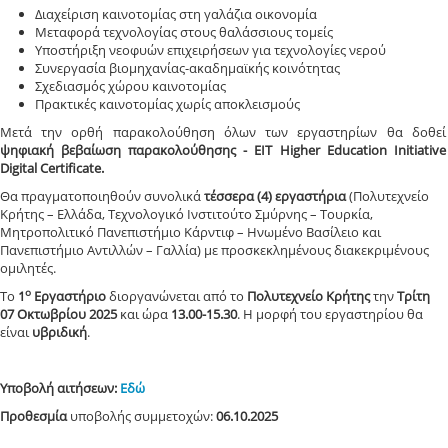
Διαχείριση καινοτομίας στη γαλάζια οικονομία
Μεταφορά τεχνολογίας στους θαλάσσιους τομείς
Υποστήριξη νεοφυών επιχειρήσεων για τεχνολογίες νερού
Συνεργασία βιομηχανίας-ακαδημαϊκής κοινότητας
Σχεδιασμός χώρου καινοτομίας
Πρακτικές καινοτομίας χωρίς αποκλεισμούς
Μετά την ορθή παρακολούθηση όλων των εργαστηρίων θα δοθεί
ψηφιακή βεβαίωση παρακολούθησης - EIT Higher Education Initiative
Digital Certificate.
Θα πραγματοποιηθούν συνολικά
τέσσερα
(4)
εργαστήρια
(Πολυτεχνείο
Κρήτης – Ελλάδα, Τεχνολογικό Ινστιτούτο Σμύρνης – Τουρκία,
Μητροπολιτικό Πανεπιστήμιο Κάρντιφ – Ηνωμένο Βασίλειο και
Πανεπιστήμιο Αντιλλών – Γαλλία) με προσκεκλημένους διακεκριμένους
ομιλητές.
ο
Το
1
Εργαστήριο
διοργανώνεται από το
Πολυτεχνείο Κρήτης
την
Τρίτη
07 Οκτωβρίου 2025
και ώρα
13.00-15.30
. Η μορφή του εργαστηρίου θα
είναι
υβριδική
.
Υποβολή αιτήσεων:
Εδώ
Προθεσμία
υποβολής συμμετοχών:
06.10.2025