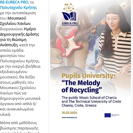
RE-EURECA PRO
, το
Πολυτεχνείο Κρήτης
με την ανταπόκριση
του
Μουσικού
Σχολείου Χανίων
,
διοργανώνει
Ημέρα
Δημιουργικής Δράσης
για τη Βιώσιμη
Ανάπτυξη
, κατά την
οποία ομάδα
φοιτητών του
Πολυτεχνείου Κρήτης,
με την ενεργό βοήθεια
εξειδικευμένου
μουσικού, θα δείξει
στους μαθητές του
Μουσικού Σχολείου
Χανίων πώς να
δημιουργούν μουσικά
όργανα από απλά ή/
και ανακυκλωμένα
υλικά.
Μέσα από μεθόδους
βιώσιμης παραγωγής