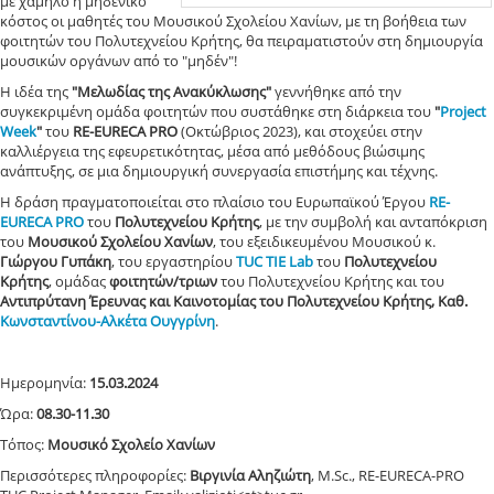
με χαμηλό ή μηδενικό
κόστος οι μαθητές του Μουσικού Σχολείου Χανίων, με τη βοήθεια των
φοιτητών του Πολυτεχνείου Κρήτης, θα πειραματιστούν στη δημιουργία
μουσικών οργάνων από το "μηδέν"!
Η ιδέα της
"Μελωδίας της Ανακύκλωσης"
γεννήθηκε από την
συγκεκριμένη ομάδα φοιτητών που συστάθηκε στη διάρκεια του
"
Project
Week
"
του
RE-EURECA PRO
(Οκτώβριος 2023), και στοχεύει στην
καλλιέργεια της εφευρετικότητας, μέσα από μεθόδους βιώσιμης
ανάπτυξης, σε μια δημιουργική συνεργασία επιστήμης και τέχνης.
Η δράση πραγματοποιείται στο πλαίσιο του Ευρωπαϊκού Έργου
RE-
EURECA PRO
του
Πολυτεχνείου Κρήτης
, με την συμβολή και ανταπόκριση
του
Μουσικού Σχολείου Χανίων
, του εξειδικευμένου Μουσικού κ.
Γιώργου Γυπάκη
, του εργαστηρίου
TUC TIE Lab
του
Πολυτεχνείου
Κρήτης
, ομάδας
φοιτητών/τριων
του Πολυτεχνείου Κρήτης και του
Αντιπρύτανη Έρευνας και Καινοτομίας του Πολυτεχνείου Κρήτης, Καθ.
Κωνσταντίνου-Αλκέτα Ουγγρίνη
.
Ημερομηνία:
15.03.2024
Ώρα:
08.30-11.30
Τόπος:
Μουσικό Σχολείο Χανίων
Περισσότερες πληροφορίες:
Βιργινία Αληζιώτη
, M.Sc., RE-EURECA-PRO