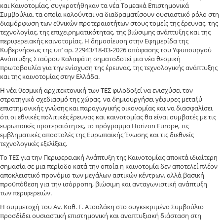
και Καινοτομίας, συγκροτήθηκαν τα νέα Τομεακά Επιστημονικά
Συμβούλια, τα οποία καλούνται να διαδραματίσουν ουσιαστικό ρόλο στη
διαμόρφωση των εθνικών προτεραιοτήτων στους τομείς της έρευνας, της
τεχνολογίας, της επιχειρηματικότητας, της βιώσιμης ανάπτυξης και της
περιφερειακής καινοτομίας. Η δημοσίευση στην Εφημερίδα της
Κυβερνήσεως της υπ’ αρ. 22943/18-03-2026 απόφασης του Υφυπουργού
Ανάπτυξης Σταύρου Καλαφάτη σηματοδοτεί μια νέα θεσμική
πρωτοβουλία για την ενίσχυση της έρευνας, της τεχνολογικής ανάπτυξης
και της καινοτομίας στην Ελλάδα.
Η νέα θεσμική αρχιτεκτονική των ΤΕΣ φιλοδοξεί να ενισχύσει τον
στρατηγικό σχεδιασμό της χώρας, να δημιουργήσει γέφυρες μεταξύ
επιστημονικής γνώσης και παραγωγικής οικονομίας και να διασφαλίσει
ότι οι εθνικές πολιτικές έρευνας και καινοτομίας θα είναι συμβατές με τις
ευρωπαϊκές προτεραιότητες, το πρόγραμμα Horizon Europe, τις
εμβληματικές αποστολές της Ευρωπαϊκής Ένωσης και τις διεθνείς
τεχνολογικές εξελίξεις.
Το ΤΕΣ για την Περιφερειακή Ανάπτυξη της Καινοτομίας αποκτά ιδιαίτερη
σημασία σε μια περίοδο κατά την οποία η καινοτομία δεν αποτελεί πλέον
αποκλειστικό προνόμιο των μεγάλων αστικών κέντρων, αλλά βασική
προϋπόθεση για την ισόρροπη, βιώσιμη και ανταγωνιστική ανάπτυξη
των περιφερειών.
Η συμμετοχή του Αν. Καθ. Γ. Ατσαλάκη στο συγκεκριμένο Συμβούλιο
προσδίδει ουσιαστική επιστημονική και αναπτυξιακή διάσταση στη