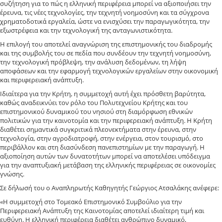
συζήτηση για το πώς η ελληνική περιφέρεια μπορεί να αξιοποιήσει την
έρευνα, τις νέες τεχνολογίες, την τεχνητή νοημοσύνη και τα σύγχρονα
χρηματοδοτικά εργαλεία, ώστε να ενισχύσει την παραγωγικότητα, την
εξωστρέφεια και την τεχνολογική της ανταγωνιστικότητα.
Η επιλογή του αποτελεί αναγνώριση της επιστημονικής του διαδρομής
και της συμβολής του σε πεδία που συνδέουν την τεχνητή νοημοσύνη,
την τεχνολογική πρόβλεψη, την ανάλυση δεδομένων, τη λήψη
αποφάσεων και την εφαρμογή τεχνολογικών εργαλείων στην οικονομική
και περιφερειακή ανάπτυξη.
Ιδιαίτερα για την Κρήτη, η συμμετοχή αυτή έχει πρόσθετη βαρύτητα,
καθώς αναδεικνύει τον ρόλο του Πολυτεχνείου Κρήτης και του
επιστημονικού δυναμικού του νησιού στη διαμόρφωση εθνικών
πολιτικών για την καινοτομία και την περιφερειακή ανάπτυξη. Η Κρήτη
διαθέτει σημαντικά συγκριτικά πλεονεκτήματα στην έρευνα, στην
τεχνολογία, στην αγροδιατροφή, στην ενέργεια, στον τουρισμό, στο
περιβάλλον και στη διασύνδεση πανεπιστημίων με την παραγωγή. Η
αξιοποίηση αυτών των δυνατοτήτων μπορεί να αποτελέσει υπόδειγμα
για την αναπτυξιακή μετάβαση της ελληνικής περιφέρειας σε οικονομίες
γνώσης.
Σε δήλωσή του ο Αναπληρωτής Καθηγητής Γεώργιος Ατσαλάκης ανέφερε:
«Η συμμετοχή στο Τομεακό Επιστημονικό Συμβούλιο για την
Περιφερειακή Ανάπτυξη της Καινοτομίας αποτελεί ιδιαίτερη τιμή και
ευθύνη. Η ελληνική περιφέρεια διαθέτει ανθρώπινο δυναμικό,