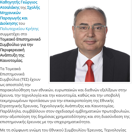
Καθηγητής Γεώργιος
Ατσαλάκης
της
Σχολής
Μηχανικών
Παραγωγής και
Διοίκησης
του
Πολυτεχνείου Κρήτης
συμμετέχει στο
Τομεακό Επιστημονικό
Συμβούλιο για την
Περιφερειακή
Ανάπτυξη της
Καινοτομίας
.
Τα Τομεακά
Επιστημονικά
Συμβούλια (ΤΕΣ) έχουν
ως αποστολή την
παρακολούθηση των εθνικών, ευρωπαϊκών και διεθνών εξελίξεων στην
έρευνα, την τεχνολογία και την καινοτομία, καθώς και την υποβολή
τεκμηριωμένων προτάσεων για την επικαιροποίηση της Εθνικής
Στρατηγικής Έρευνας, Τεχνολογικής Ανάπτυξης και Καινοτομίας.
Παράλληλα, συμβάλλουν στον σχεδιασμό εμβληματικών πρωτοβουλιών,
στην αξιοποίηση της δημόσιας χρηματοδότησης και στη διασύνδεση της
επιστημονικής έρευνας με την επιχειρηματικότητα.
Με τη σύμφωνη γνώμη του Εθνικού Συμβουλίου Έρευνας, Τεχνολογίας