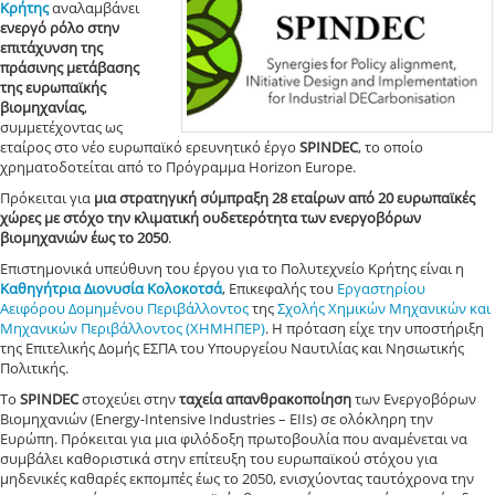
Κρήτης
αναλαμβάνει
ενεργό ρόλο στην
επιτάχυνση της
πράσινης μετάβασης
της ευρωπαϊκής
βιομηχανίας
,
συμμετέχοντας ως
εταίρος στο νέο ευρωπαϊκό ερευνητικό έργο
SPINDEC
, το οποίο
χρηματοδοτείται από το Πρόγραμμα Horizon Europe.
Πρόκειται για
μια στρατηγική σύμπραξη 28 εταίρων από 20 ευρωπαϊκές
χώρες με στόχο την κλιματική ουδετερότητα των ενεργοβόρων
βιομηχανιών έως το 2050
.
Επιστημονικά υπεύθυνη του έργου για το Πολυτεχνείο Κρήτης είναι η
Καθηγήτρια Διονυσία Κολοκοτσά
, Επικεφαλής του
Εργαστηρίου
Αειφόρου Δομημένου Περιβάλλοντος
της
Σχολής Χημικών Μηχανικών και
Μηχανικών Περιβάλλοντος (ΧΗΜΗΠΕΡ)
. Η πρόταση είχε την υποστήριξη
της Επιτελικής Δομής ΕΣΠΑ του Υπουργείου Ναυτιλίας και Νησιωτικής
Πολιτικής.
Το
SPINDEC
στοχεύει στην
ταχεία απανθρακοποίηση
των Ενεργοβόρων
Βιομηχανιών (Energy-Intensive Industries – EIIs) σε ολόκληρη την
Ευρώπη. Πρόκειται για μια φιλόδοξη πρωτοβουλία που αναμένεται να
συμβάλει καθοριστικά στην επίτευξη του ευρωπαϊκού στόχου για
μηδενικές καθαρές εκπομπές έως το 2050, ενισχύοντας ταυτόχρονα την