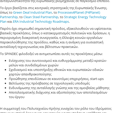
ανταγωνιστικότητα της ευρωπαϊκής βιομηχανίας σε παγκόσμιο επίπεδο.
Το έργο βασίζεται στις κεντρικές στρατηγικές της Ευρωπαϊκής Ένωσης,
όπως το
Green Deal Industrial Plan
, το
Processes4Planet (P4Planet)
Partnership
, το
Clean Steel Partnership
, το
Strategic Energy Technology
Plan
και
ERA Industrial Technology Roadmaps
.
Παρότι έχει σημειωθεί σημαντική πρόοδος, εξακολουθούν να υφίστανται
βασικές προκλήσεις, όπως ο κατακερματισμός πολιτικών και δράσεων, η
περιορισμένη διακρατική συνεργασία, η έλλειψη κοινών εργαλείων
παρακολούθησης της προόδου, καθώς και η ανάγκη για ουσιαστική
ανταλλαγή τεχνογνωσίας και βέλτιστων πρακτικών.
Το SPINDEC φιλοδοξεί να αντιμετωπίσει αυτές τις προκλήσεις μέσω:
Ενίσχυσης του συντονισμού και ευθυγράμμισης μεταξύ κρατών-
μελών και συνδεδεμένων χωρών
Σχεδιασμού και υποστήριξης εθνικών και ευρωπαϊκών οδικών
χαρτών απανθρακοποίησης
Προώθησης επενδύσεων σε καινοτόμες επιχειρήσεις, start-ups
Βελτίωσης της πρόσβασης σε τεχνολογικές υποδομές
Ενδυνάμωσης της ανταλλαγής γνώσης και της αμοιβαίας μάθησης
Αποτελεσματικής διάχυσης και αξιοποίησης των αποτελεσμάτων
του έργου
Η συμμετοχή του Πολυτεχνείου Κρήτης ενισχύει τον ρόλο του Ιδρύματος