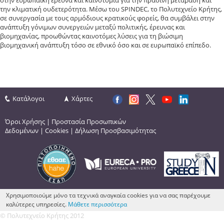
στην ευρωπαϊκή έρευνα και καινοτομία για την πράσινη μετάβαση και
την κλιματική ουδετερότητα. Μέσω του SPINDEC, το Πολυτεχνείο Κρήτης,
σε συνεργασία με τους αρμόδιους κρατικούς φορείς, θα συμβάλει στην
ανάπτυξη γόνιμων συνεργειών μεταξύ πολιτικής, έρευνας και
βιομηχανίας, προωθώντας καινοτόμες λύσεις για τη βιώσιμη
βιομηχανική ανάπτυξη τόσο σε εθνικό όσο και σε ευρωπαϊκό επίπεδο.
Κατάλογοι
Χάρτες
Όροι Χρήσης
|
Προστασία Προσωπικών
Δεδομένων
|
Cookies
|
Δήλωση Προσβασιμότητας
Χρησιμοποιούμε μόνο τα τεχνικά αναγκαία cookies για να σας παρέχουμε
καλύτερες υπηρεσίες.
Μάθετε περισσότερα
© Πολυτεχνείο Κρήτης 2012