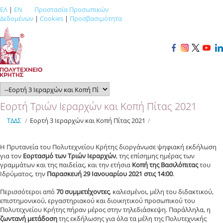
ΕΛ
|
EN
Προστασία Προσωπικών
Δεδομένων
|
Cookies
|
Προσβασιμότητα
Εορτή Τριών Ιεραρχών και Κοπή Πίτας 2021
ΤΔΔΣ
/
Εορτή 3 Ιεραρχών και Κοπή Πίτας 2021
/
Η Πρυτανεία του Πολυτεχνείου Κρήτης διοργάνωσε ψηφιακή εκδήλωση
για τον
Εορτασμό των Τριών Ιεραρχών
, της επίσημης ημέρας των
γραμμάτων και της παιδείας, και την ετήσια
Κοπή της Βασιλόπιτας
του
Ιδρύματος, την
Παρασκευή 29 Ιανουαρίου 2021 στις 14:00
.
Περισσότεροι από
70 συμμετέχοντες
, καλεσμένοι, μέλη του διδακτικού,
επιστημονικού, εργαστηριακού και διοικητικού προσωπικού του
Πολυτεχνείου Κρήτης πήραν μέρος στην τηλεδιάσκεψη. Παράλληλα, η
ζωντανή μετάδοση
της εκδήλωσης για όλα τα μέλη της Πολυτεχνικής