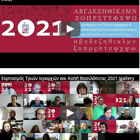
Εορτασμός Τριών Ιεραρχών και Κοπή Βασιλόπιτας 2021 (gallery
view)