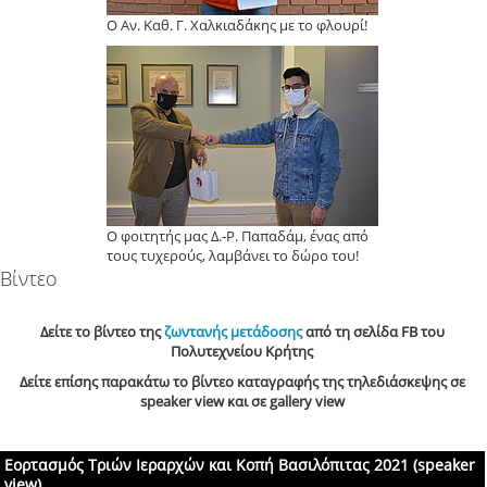
Ο Αν. Καθ. Γ. Χαλκιαδάκης με το φλουρί!
Ο φοιτητής μας Δ.-Ρ. Παπαδάμ, ένας από
τους τυχερούς, λαμβάνει το δώρο του!
Βίντεο
Δείτε το βίντεο της
ζωντανής μετάδοσης
από τη σελίδα FB του
Πολυτεχνείου Κρήτης
Δείτε επίσης παρακάτω το βίντεο καταγραφής της τηλεδιάσκεψης σε
speaker view και σε gallery view
Εορτασμός Τριών Ιεραρχών και Κοπή Βασιλόπιτας 2021 (speaker
view)