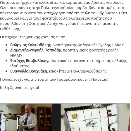
Ωστόσο, υπήρχαν και άλλες πίτες και κομμάτια βασιλόπιτας για όλους!
Όλοι οι παρόντες στην Πολυτεχνειούπολη παρέλαβαν το κομμάτι τους
πακεταρισμένο κατά την αποχώρηση από την πύλη του Ιδρύματος. Πίτα
και φλουρί και για τους φοιτητές του Πολυτεχνείου Κρήτης που
προσήλθαν στη Φοιτητική Λέσχη για γεύμα ή δείπνο την ημέρα της
εκδήλωσης.
Οι τυχεροί της φετινής χρονιάς είναι:
Γεώργιος Χαλκιαδάκης
, Αναπληρωτής Καθηγητής Σχολής ΗΜΜΥ
Διαμαντής-Ραφαήλ Παπαδάμ
, προπτυχιακός φοιτητής Σχολής
ΗΜΜΥ
Ευτύχης Βομβολάκης
, εξωτερικός συνεργάτης υπηρεσίας φύλαξης
Ιδρύματος
Ευαγγελία Βραχνάκη
, επισκέπτρια Πολυτεχνειούπολης
Πολλές ευχές για την Εορτή των Γραμμάτων και της Παιδείας!
Καλή Χρονιά με υγεία!