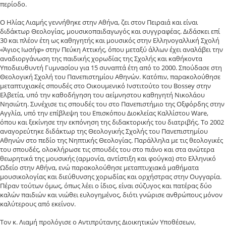
περίοδο.
Ο Ηλίας Λιαμής γεννήθηκε στην Αθήνα, ζει στον Πειραιά και είναι
διδάκτωρ Θεολογίας, μουσικοπαιδαγωγός και συγγραφέας. Διδάσκει επί
30 και πλέον έτη ως καθηγητής και μουσικός στην Ελληνογαλλική Σχολή
«Άγιος Ιωσήφ» στην Πεύκη Αττικής, όπου μεταξύ άλλων έχει αναλάβει την
αναδιοργάνωση της παιδικής χορωδίας της Σχολής και καθήκοντα
Υποδιευθυντή Γυμνασίου για 15 συναπτά έτη από το 2000. Σπούδασε στη
Θεολογική Σχολή του Πανεπιστημίου Αθηνών. Κατόπιν, παρακολούθησε
μεταπτυχιακές σπουδές στο Οικουμενικό Ινστιτούτο του Bossey στην
Ελβετία, υπό την καθοδήγηση του αείμνηστου καθηγητή Νικολάου
Νησιώτη. Συνέχισε τις σπουδές του στο Πανεπιστήμιο της Οξφόρδης στην
Αγγλία, υπό την επίβλεψη του Επισκόπου Διοκλείας Καλλίστου Ware,
όπου και ξεκίνησε την εκπόνηση της διδακτορικής του διατριβής. Το 2002
αναγορεύτηκε διδάκτωρ της Θεολογικής Σχολής του Πανεπιστημίου
Αθηνών στο πεδίο της Νηπτικής Θεολογίας. Παράλληλα με τις θεολογικές
του σπουδές, ολοκλήρωσε τις σπουδές του στο πιάνο και στα ανώτερα
θεωρητικά της μουσικής (αρμονία, αντίστιξη και φούγκα) στο Ελληνικό
Ωδείο στην Αθήνα, ενώ παρακολούθησε μεταπτυχιακά μαθήματα
μουσικολογίας και διεύθυνσης χορωδίας και ορχήστρας στην Ουγγαρία.
Πέραν τούτων όμως, όπως λέει ο ίδιος, είναι σύζυγος και πατέρας δύο
καλών παιδιών και νιώθει ευλογημένος, διότι γνώρισε ανθρώπους μόνον
καλύτερους από εκείνον.
Τον κ. Λιαμή προλόγισε ο Αντιπρύτανης Διοικητικών Υποθέσεων,