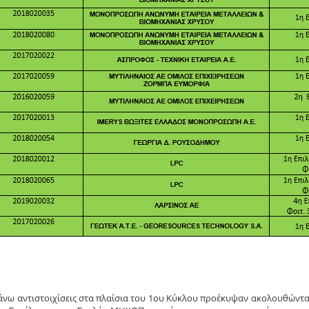
νω αντιστοιχίσεις στα πλαίσια του 1ου Κύκλου προέκυψαν ακολουθώντα