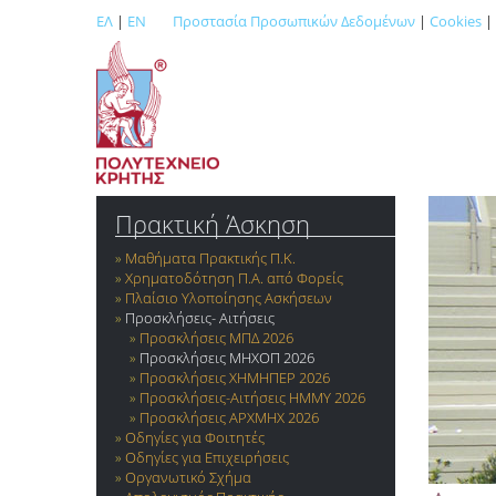
ΕΛ
|
EN
Προστασία Προσωπικών Δεδομένων
|
Cookies
|
Πρακτική Άσκηση
Μαθήματα Πρακτικής Π.Κ.
Χρηματοδότηση Π.Α. από Φορείς
Πλαίσιο Υλοποίησης Ασκήσεων
Προσκλήσεις- Αιτήσεις
Προσκλήσεις ΜΠΔ 2026
Προσκλήσεις MHXOΠ 2026
Προσκλήσεις ΧΗΜΗΠΕΡ 2026
Προσκλήσεις-Αιτήσεις ΗΜΜΥ 2026
Προσκλήσεις ΑΡΧΜΗΧ 2026
Οδηγίες για Φοιτητές
Οδηγίες για Επιχειρήσεις
Οργανωτικό Σχήμα