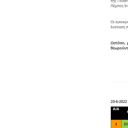
της Γενι
Πέμπτη 9-
Οι εγκεκρ
ένσταση π
Ωστόσο, 
θεωρούντα
23-6-202