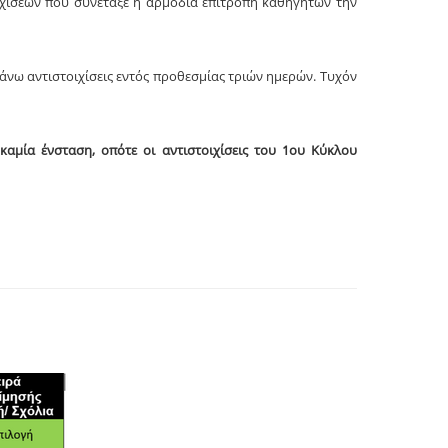
ιχίσεων που συνέταξε η αρμόδια επιτροπή καθηγητών την
άνω αντιστοιχίσεις εντός προθεσμίας τριών ημερών. Τυχόν
καμία ένσταση, οπότε οι αντιστοιχίσεις του 1ου Κύκλου