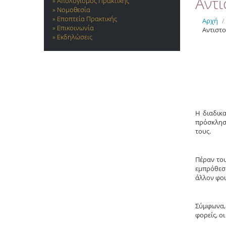
Αντ
Απολογισμός Πρακτικής
Νομοθεσία
Εποπτεία Πρακτικής
Αρχή
/
Επικοινωνία
Αντιστ
Εκδηλώσεις
Η διαδικ
πρόσκληση
τους.
Πέραν του
εμπρόθεσμ
άλλον φοι
Σύμφωνα, 
φορείς, ο