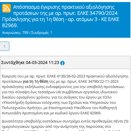
Απόσπασμα έγκρισης πρακτικού αξιολόγησης
προτάσεων της με αρ. πρωτ. ΕΛΚΕ 34790/2024
Πρόσκλησης για τη 1η θέση - αρ. ατόμων 3 - ΚΕ ΕΛΚΕ
82969.
Αναγνώσεις: 799 / Συνδρομές: 1
1
Συντάχθηκε 04-03-2024 11:23
Έγκριση του με αρ. πρωτ. ΕΛΚΕ 4130/26-02-2023 πρακτικού αξιολόγησης
προτάσεων
για τη 1η θέση
της με αρ. πρωτ. ΕΛΚΕ 34790/22-11-2023
πρόσκλησης εκδήλωσης ενδιαφέροντος για την υποβολή προτάσεων,
για την σύναψη έως τεσσάρων (4) συμβάσεων εργασίας ιδιωτικού
δικαίου ορισμένου χρόνου, για τις ανάγκες του έργου με τίτλο
«Υποστήριξη δράσεων ενίσχυσης των Σχολών και Υπηρεσιών του
Πολυτεχνείου Κρήτης», με Επιστημονικά Υπεύθυνο τον Καθηγητή
Αντωνιάδη Αριστομένη και με κωδικό έργου ΕΛΚΕ 82969.
Δυνατότητα υποβολής ενστάσεων συντρέχει εντός προθεσμίας πέντε (5)
ημερολογιακών ημερών από την ανάρτηση της παρούσας στο