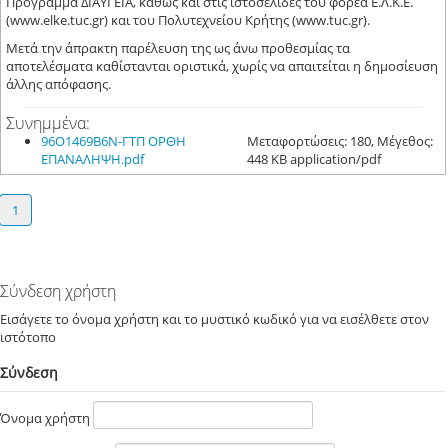
Πρόγραμμα ΔΙΑΥΓΕΙΑ, καθώς και στις ιστοσελίδες του φορέα Ε.Λ.Κ.Ε.
(www.elke.tuc.gr) και του Πολυτεχνείου Κρήτης (www.tuc.gr).
Μετά την άπρακτη παρέλευση της ως άνω προθεσμίας τα
αποτελέσματα καθίστανται οριστικά, χωρίς να απαιτείται η δημοσίευση
άλλης απόφασης.
Συνημμένα:
96Ο1469Β6Ν-ΓΤΠ ΟΡΘΗ
Μεταφορτώσεις: 180, Μέγεθος:
ΕΠΑΝΑΛΗΨΗ.pdf
448 KB application/pdf
1
Σύνδεση χρήστη
Εισάγετε το όνομα χρήστη και το μυστικό κωδικό για να εισέλθετε στον
ιστότοπο
Σύνδεση
Όνομα χρήστη