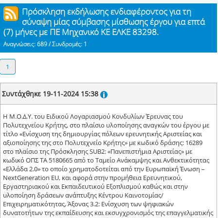
Πρόσκληση εκδήλωσης ενδιαφέροντος για τη
σύναψη μίας σύμβασης μίσθωσης έργου για επτά
(7) μήνες με ΠΕ Μηχανικό ΚΕ ΕΛΚΕ 83298.
Αναγνώσεις: 689 / Συνδρομές: 1
1
Συντάχθηκε 19-11-2024 15:38
Η Μ.Ο.Δ.Υ. του Ειδικού Λογαριασμού Κονδυλίων Έρευνας του
Πολυτεχνείου Κρήτης, στο πλαίσιο υλοποίησης αναγκών του έργου με
τίτλο «Ενίσχυση της δημιουργίας πόλεων ερευνητικής Αριστείας και
αξιοποίησης της στο Πολυτεχνείο Κρήτης» με κωδικό δράσης: 16289
στο πλαίσιο της Πρόσκλησης SUB2: «Πανεπιστήμια Αριστείας» με
κωδικό ΟΠΣ ΤΑ 5180665 από το Ταμείο Ανάκαμψης και Ανθεκτικότητας
«Ελλάδα 2.0» το οποίο χρηματοδοτείται από την Ευρωπαϊκή Ένωση –
NextGeneration EU, και αφορά στην προμήθεια Ερευνητικού,
Εργαστηριακού και Εκπαιδευτικού Εξοπλισμού καθώς και στην
υλοποίηση δράσεων ανάπτυξης Κέντρου Καινοτομίας/
Επιχειρηματικότητας, Άξονας 3.2: Ενίσχυση των ψηφιακών
δυνατοτήτων της εκπαίδευσης και εκσυγχρονισμός της επαγγελματικής