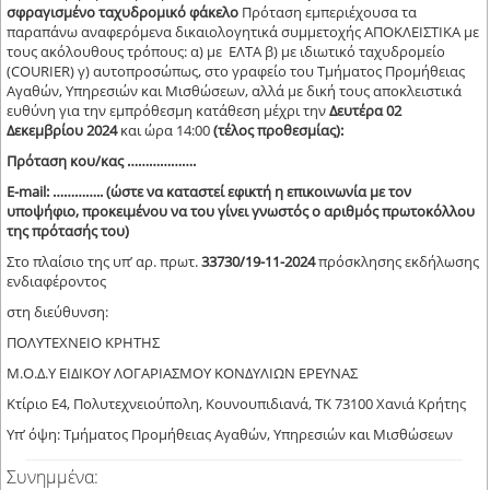
σφραγισμένο ταχυδρομικό φάκελο
Πρόταση εμπεριέχουσα τα
παραπάνω αναφερόμενα δικαιολογητικά συμμετοχής ΑΠΟΚΛΕΙΣΤΙΚΑ με
τους ακόλουθους τρόπους: α) με ΕΛΤΑ β) με ιδιωτικό ταχυδρομείο
(COURIER) γ) αυτοπροσώπως, στο γραφείο του Τμήματος Προμήθειας
Αγαθών, Υπηρεσιών και Μισθώσεων, αλλά με δική τους αποκλειστικά
ευθύνη για την εμπρόθεσμη κατάθεση μέχρι την
Δευτέρα 02
Δεκεμβρίου 2024
και ώρα 14:00
(τέλος προθεσμίας):
Πρόταση κου/κας ……………….
Ε-mail: …………..
(ώστε να καταστεί εφικτή η επικοινωνία με τον
υποψήφιο, προκειμένου να του γίνει γνωστός ο αριθμός πρωτοκόλλου
της πρότασής του)
Στο πλαίσιο της υπ’ αρ. πρωτ.
33730/19-11-2024
πρόσκλησης εκδήλωσης
ενδιαφέροντος
στη διεύθυνση:
ΠΟΛΥΤΕΧΝΕΙΟ ΚΡΗΤΗΣ
Μ.Ο.Δ.Υ ΕΙΔΙΚΟΥ ΛΟΓΑΡΙΑΣΜΟΥ ΚΟΝΔΥΛΙΩΝ ΕΡΕΥΝΑΣ
Κτίριο Ε4, Πολυτεχνειούπολη, Κουνουπιδιανά, ΤΚ 73100 Χανιά Κρήτης
Υπ’ όψη: Τμήματος Προμήθειας Αγαθών, Υπηρεσιών και Μισθώσεων
Συνημμένα: