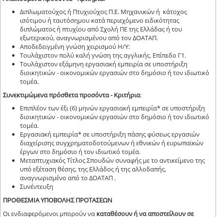
Διπλωματούχος ή Πτυχιούχος Π.Ε. Μηχανικών ή κάτοχος
ισότιμου ή ταυτόσημου κατά περιεχόμενο ειδικότητας
διπλώματος ή πτυχίου από Σχολή ΠΕ της Ελλάδας ή του
εξωτερικού, αναγνωρισμένου από τον ΔΟΑΤΑΠ.
Αποδεδειγμένη γνώση χειρισμού Η/Υ:
Τουλάχιστον πολύ καλή γνώση της αγγλικής. Επίπεδο Γ1.
Τουλάχιστον εξάμηνη εργασιακή εμπειρία σε υποστήριξη
διοικητικών - οικονομικών εργασιών στο δημόσιο ή τον ιδιωτικό
τομέα.
Συνεκτιμώμενα πρόσθετα προσόντα - Κριτήρια
:
Επιπλέον των έξι (6) μηνών εργασιακή εμπειρία* σε υποστήριξη
διοικητικών - οικονομικών εργασιών στο δημόσιο ή τον ιδιωτικό
τομέα.
Εργασιακή εμπειρία* σε υποστήριξη πάσης φύσεως εργασιών
διαχείρισης συγχρηματοδοτούμενων ή εθνικών ή ευρωπαϊκών
έργων στο δημόσιο ή τον ιδιωτικό τομέα.
Μεταπτυχιακός Τίτλος Σπουδών συναφής με το αντικείμενο της
υπό εξέταση θέσης, της Ελλάδος ή της αλλοδαπής,
αναγνωρισμένο από το ΔΟΑΤΑΠ .
Συνέντευξη
ΠΡΟΘΕΣΜΙΑ ΥΠΟΒΟΛΗΣ ΠΡΟΤΑΣΕΩΝ
Οι ενδιαφερόμενοι μπορούν να
καταθέσουν ή να αποστείλουν σε