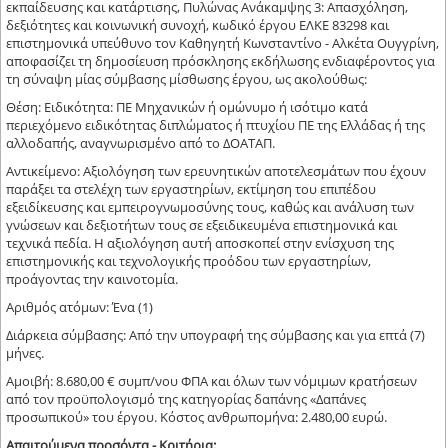
εκπαίδευσης και κατάρτισης, Πυλώνας Ανάκαμψης 3: Απασχόληση,
δεξιότητες και κοινωνική συνοχή, κωδικό έργου ΕΛΚΕ 83298 και
επιστημονικά υπεύθυνο τον Καθηγητή Κωνσταντίνο - Αλκέτα Ουγγρίνη,
αποφασίζει τη δημοσίευση πρόσκλησης εκδήλωσης ενδιαφέροντος για
τη σύναψη μίας σύμβασης μίσθωσης έργου, ως ακολούθως:
Θέση: Ειδικότητα: ΠΕ Μηχανικών ή ομώνυμο ή ισότιμο κατά
περιεχόμενο ειδικότητας διπλώματος ή πτυχίου ΠΕ της Ελλάδας ή της
αλλοδαπής, αναγνωρισμένο από το ΔΟΑΤΑΠ.
Αντικείμενο: Αξιολόγηση των ερευνητικών αποτελεσμάτων που έχουν
παράξει τα στελέχη των εργαστηρίων, εκτίμηση του επιπέδου
εξειδίκευσης και εμπειρογνωμοσύνης τους, καθώς και ανάλυση των
γνώσεων και δεξιοτήτων τους σε εξειδικευμένα επιστημονικά και
τεχνικά πεδία. Η αξιολόγηση αυτή αποσκοπεί στην ενίσχυση της
επιστημονικής και τεχνολογικής προόδου των εργαστηρίων,
προάγοντας την καινοτομία.
Αριθμός ατόμων: Ένα (1)
Διάρκεια σύμβασης: Από την υπογραφή της σύμβασης και για επτά (7)
μήνες.
Αμοιβή: 8.680,00 € συμπ/νου ΦΠΑ και όλων των νόμιμων κρατήσεων
από τον προϋπολογισμό της κατηγορίας δαπάνης «Δαπάνες
προσωπικού» του έργου. Κόστος ανθρωπομήνα: 2.480,00 ευρώ.
Απαιτούμενα προσόντα - Κριτήρια: