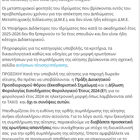
Οι μεταπτυχιακοί φοιτητές του Ιδρύματος που βρίσκονται εντός του
προβλεπόμενου χρόνου για την απόκτηση του Διπλώματος
Μεταπτυχιακής Ειδίκευσης (Δ.Μ.Ε.), και δεν είναι ήδη κάτοχοι Δ.Μ.Ε.
Οι Υποψήφιοι Διδάκτορες του Ιδρύματος που κατά το ακαδημαϊκό έτος
2025-2026 δεν θα ξεπερνούν το 5ο έτος σπουδών και δεν είναι ήδη
κάτοχοι Διδακτορικού.
Πληροφορίες για τις κατηγορίες υποβολής, τα κριτήρια, τα
δικαιολογητικά καθώς και οδηγίες με την μορφή ερωτήσεων
απαντήσεων για τη συμπλήρωση της αίτησης βρίσκονται στη σχετική
σελίδα
αιτήσεων σίτισης/στέγασης
.
ΠΡΟΣΟΧΗ! Κατά την υποβολή της αίτησης για παροχή δωρεάν
σίτισης, θα πρέπει να υποβάλλονται
η
Πράξη Διοικητικού
Προσδιορισμού Φόρου (Εκκαθαριστικό Σημείωμα)
και η
Δήλωση
Φορολογίας Εισοδήματος Φορολογικού Έτους 2024 (Ε1
) για το
φορολογικό έτος 2024 σε ηλεκτρονική μορφή όπως λαμβάνονται από
το TAXIS
και
όχι οι συνόψεις αυτών.
Υπενθυμίζεται ότι η ευθύνη της ορθής συμπλήρωσης της αίτησης
ανήκει εξολοκλήρου στον αιτούντα. Για το λόγο αυτό, πριν ξεκινήσετε
τη συμπλήρωση της αίτησης, παρακαλούμε να
διαβάσετε προσεκτικά
της ερωτήσεις-απαντήσεις
που συνάχθηκαν με στόχο τη διευκόλυνσή
σας για την ορθή συμπλήρωση της αίτησης. Όποτε αμφιβάλλετε να
προχωρείτε σε προσωρινή αποθήκευση και να επικοινωνείτε με το