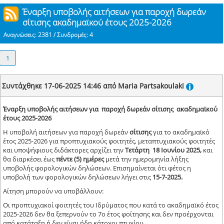
Έναρξη υποβολής αιτήσεων για παροχή δωρεάν
σίτισης ακαδημαϊκού έτους 2025-2026
Αναγνώσεις: 2381 / Συνδρομές: 4
1
Συντάχθηκε 17-06-2025 14:46 από Maria Partsakoulaki
Έναρξη υποβολής αιτήσεων για παροχή δωρεάν σίτισης ακαδημαϊκού
έτους 2025-2026
Η υποβολή αιτήσεων για παροχή δωρεάν
σίτισης
για το ακαδημαϊκό
έτος 2025-2026 για προπτυχιακούς φοιτητές, μεταπτυχιακούς φοιτητές
και υποψήφιους διδάκτορες αρχίζει την
Τετάρτη 18 Ιουνίου 2025,
και
θα διαρκέσει έως
πέντε (5) ημέρες
μετά την ημερομηνία λήξης
υποβολής φορολογικών δηλώσεων. Επισημαίνεται ότι φέτος η
υποβολή των φορολογικών δηλώσεων λήγει στις
15-7-2025.
Αίτηση μπορούν να υποβάλλουν:
Οι προπτυχιακοί φοιτητές του Ιδρύματος που κατά το ακαδημαϊκό έτος
2025-2026 δεν θα ξεπερνούν το 7ο έτος φοίτησης και δεν προέρχονται
από κατάταξη ή δεν είναι ήδη κάτοχοι πτυχίου.