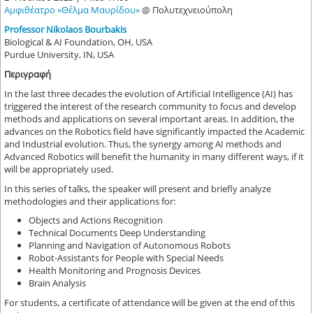
Αμφιθέατρο «Θέλμα Μαυρίδου»
@ Πολυτεχνειούπολη
Professor Nikolaos Bourbakis
Biological & AI Foundation, OH, USA
Purdue University, IN, USA
Περιγραφή
In the last three decades the evolution of Artificial Intelligence (AI) has
triggered the interest of the research community to focus and develop
methods and applications on several important areas. In addition, the
advances on the Robotics field have significantly impacted the Academic
and Industrial evolution. Thus, the synergy among AI methods and
Advanced Robotics will benefit the humanity in many different ways, if it
will be appropriately used.
In this series of talks, the speaker will present and briefly analyze
methodologies and their applications for:
Objects and Actions Recognition
Technical Documents Deep Understanding
Planning and Navigation of Autonomous Robots
Robot-Assistants for People with Special Needs
Health Monitoring and Prognosis Devices
Brain Analysis
For students, a certificate of attendance will be given at the end of this