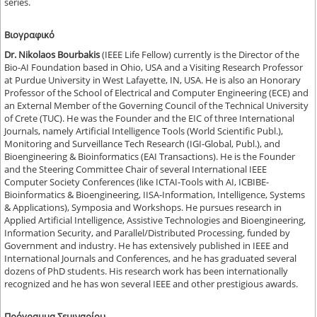
series.
Βιογραφικό
Dr. Nikolaos Bourbakis
(IEEE Life Fellow) currently is the Director of the
Bio-AI Foundation based in Ohio, USA and a Visiting Research Professor
at Purdue University in West Lafayette, IN, USA. He is also an Honorary
Professor of the School of Electrical and Computer Engineering (ECE) and
an External Member of the Governing Council of the Technical University
of Crete (TUC). He was the Founder and the EIC of three International
Journals, namely Artificial Intelligence Tools (World Scientific Publ.),
Monitoring and Surveillance Tech Research (IGI-Global, Publ.), and
Bioengineering & Bioinformatics (EAI Transactions). He is the Founder
and the Steering Committee Chair of several International IEEE
Computer Society Conferences (like ICTAI-Tools with AI, ICBIBE-
Bioinformatics & Bioengineering, IISA-Information, Intelligence, Systems
& Applications), Symposia and Workshops. He pursues research in
Applied Artificial Intelligence, Assistive Technologies and Bioengineering,
Information Security, and Parallel/Distributed Processing, funded by
Government and industry. He has extensively published in IEEE and
International Journals and Conferences, and he has graduated several
dozens of PhD students. His research work has been internationally
recognized and he has won several IEEE and other prestigious awards.
Πρόγραμμα Σεμιναρίου