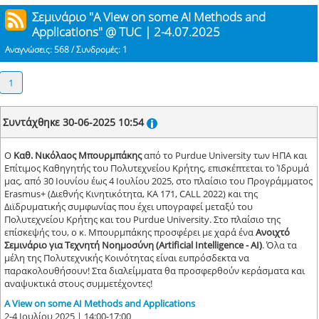
Σεμινάριο "A View on some AI Methods and
Applications" @ TUC | 2-4.07.2025
Αναγνώσεις: 568 / Συνδρομές: 1
1
Συντάχθηκε 30-06-2025 10:54
Ο
Καθ. Νικόλαος Μπουρμπάκης
από το Purdue University των ΗΠΑ και
Επίτιμος Καθηγητής του Πολυτεχνείου Κρήτης, επισκέπτεται το Ίδρυμά
μας, από 30 Ιουνίου έως 4 Ιουλίου 2025, στο πλαίσιο του Προγράμματος
Erasmus+ (Διεθνής Κινητικότητα, KA 171, CALL 2022) και της
Διϊδρυματικής συμφωνίας που έχει υπογραφεί μεταξύ του
Πολυτεχνείου Κρήτης και του Purdue University. Στο πλαίσιο της
επίσκεψής του, ο κ. Μπουρμπάκης προσφέρει με χαρά ένα
Ανοιχτό
Σεμινάριο για Τεχνητή Νοημοσύνη (Artificial Intelligence - AI)
. Όλα τα
μέλη της Πολυτεχνικής Κοινότητας είναι ευπρόσδεκτα να
παρακολουθήσουν! Στα διαλείμματα θα προσφερθούν κεράσματα και
αναψυκτικά στους συμμετέχοντες!
A View on some AI Methods and Applications
2-4 Ιουλίου 2025 | 14:00-17:00