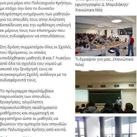
για μια μέρα στο Πολυτεχνείο Κρήτης»,
(φωτογραφία: Δ. Μαριδάκης/
με στόχο την όσο το δυνατόν
Χανιώτικα Νέα
πληρέστερη ενημέρωση των μαθητών
για τις σπουδές τους στην Ανώτατη
Εκπαίδευση και την ορθότερη επιλογή
εκ μέρους τους των επιστημών που
τους ενδιαφέρουν να σπουδάσουν.
Στη δράση συμμετείχαν όλες οι Σχολές
του Ιδρύματος, οι οποίες
υποδέχθηκαν μαθητές Β και Γ Λυκείου
Τι έγραψαν για μας...(Χανιώτικα
από όλα τα σχολεία του νομού με
Νέα)
σκοπό την ξενάγησή τους σε
συγκεκριμένη Σχολή, ανάλογα με τα
ενδιαφέροντά τους.
Το πρόγραμμα περιελάμβανε
παρουσίαση των σπουδών,
ξεναγήσεις, ολιγόλεπτη
παρακολούθηση ακαδημαϊκού
μαθήματος και συμμετοχή σε
εργαστήριο ώστε οι μαθητές να
βιώσουν την εμπειρία των σπουδών
στο Πολυτεχνείο Κρήτης από κοντά.