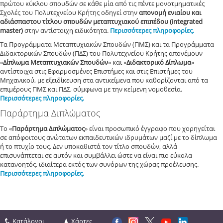
πρώτου κύκλου σπουδών σε κάθε μία από τις πέντε μονοτμηματικές
Σχολές του Πολυτεχνείου Κρήτης οδηγεί στην
απονομή ενιαίου και
αδιάσπαστου τίτλου σπουδών μεταπτυχιακού επιπέδου (integrated
master)
στην αντίστοιχη ειδικότητα.
Περισσότερες πληροφορίες.
Τα Προγράμματα Μεταπτυχιακών Σπουδών (ΠΜΣ) και τα Προγράμματα
Διδακτορικών Σπουδών (ΠΔΣ) του Πολυτεχνείου Κρήτης απονέμουν
«
Δίπλωμα Μεταπτυχιακών Σπουδών
» και «
Διδακτορικό Δίπλωμα
»
αντίστοιχα στις Εφαρμοσμένες Επιστήμες και στις Επιστήμες του
Μηχανικού, με εξειδίκευση στα αντικείμενα που καθορίζονται από τα
επιμέρους ΠΜΣ και ΠΔΣ, σύμφωνα με την κείμενη νομοθεσία.
Περισσότερες πληροφορίες.
Παράρτημα Διπλώματος
Το «
Παράρτημα Διπλώματο
ς
» είναι προσωπικό έγγραφο που χορηγείται
σε απόφοιτους ανώτατων εκπαιδευτικών ιδρυμάτων μαζί με το δίπλωμα
ή το πτυχίο τους. Δεν υποκαθιστά τον τίτλο σπουδών, αλλά
επισυνάπτεται σε αυτόν και συμβάλλει ώστε να είναι πιο εύκολα
κατανοητός, ιδιαίτερα εκτός των συνόρων της χώρας προέλευσης.
Περισσότερες πληροφορίες.
Κατάλογοι
Χάρτες