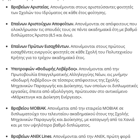
Βραβείων Αριστείας
. Απονέμονται στους αριστεύσαντες φοιτητές
των Σχολών του Ιδρύματος σε κάθε έτος φοίτησης.
Επαίνων Αριστούχων Αποφοίτων.
Απονέμονται σε απόφοιτους που
ολοκλήρωσαν τις σπουδές τους σε πέντε ακαδημαϊκά έτη με βαθμό
διπλώματος Άριστα (8,5 και άνω).
Επαίνων Πρώτων Εισαχθέντων.
Απονέμονται στους πρώτους
εισαχθέντες ενεργούς φοιτητές σε κάθε Σχολή του Πολυτεχνείου
Κρήτης για το τρέχον ακαδημαϊκό έτος.
Υποτροφιών «Θοδωρής Λοβέρδος»
. Απονέμονται από την
Πρωτοβουλία Επαγγελματικής Αλληλεγγύης Νέων, εις μνήμην
«Θοδωρή Λοβέρδου» σε τέσσερις απόφοιτους της Σχολής
Μηχανικών Παραγωγής και Διοίκησης, των οποίων οι διπλωματικές
εργασίες, έπειτα από αξιολόγηση, πρώτευσαν στο αντικείμενο
«Μάρκετινγκ και Διοίκηση Ενέργειας».
Βραβείου ΜΟΒΙΑΚ
. Απονέμεται από την εταιρεία ΜΟΒΙΑΚ σε
διπλωματούχο του τελευταίου ακαδημαϊκού έτους της Σχολής
Μηχανικών Παραγωγής και Διοίκησης, με καταγωγή από τα Χανιά
και με τον υψηλότερο βαθμό διπλώματος.
Βραβείων ΑΝΕΚ Lines
. Απονέμονται από την ANEK, πρώτη φορά