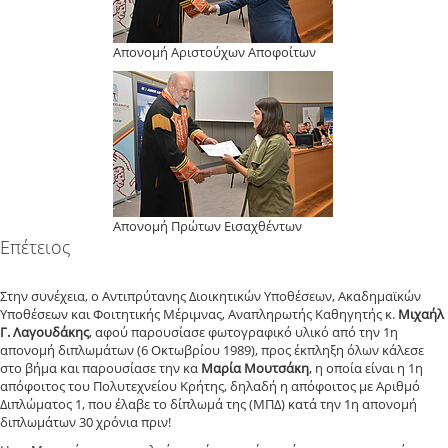
Απονομή Αριστούχων Αποφοίτων
Απονομή Πρώτων Εισαχθέντων
Επέτειος
Στην συνέχεια, ο Αντιπρύτανης Διοικητικών Υποθέσεων, Ακαδημαϊκών
Υποθέσεων και Φοιτητικής Μέριμνας, Αναπληρωτής Καθηγητής κ.
Μιχαήλ
Γ. Λαγουδάκης
, αφού παρουσίασε φωτογραφικό υλικό από την 1η
απονομή διπλωμάτων (6 Οκτωβρίου 1989), προς έκπληξη όλων κάλεσε
στο βήμα και παρουσίασε την κα
Μαρία Μουτσάκη
, η οποία είναι η 1η
απόφοιτος του Πολυτεχνείου Κρήτης, δηλαδή η απόφοιτος με Αριθμό
Διπλώματος 1, που έλαβε το δίπλωμά της (ΜΠΔ) κατά την 1η απονομή
διπλωμάτων 30 χρόνια πριν!