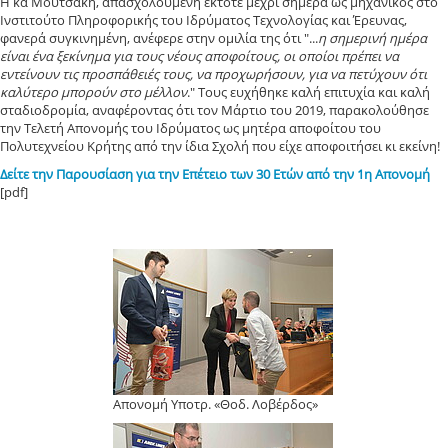
Η κα Μουτσάκη, απασχολούμενη έκτοτε μέχρι σήμερα ως μηχανικός στο
Ινστιτούτο Πληροφορικής του Ιδρύματος Τεχνολογίας και Έρευνας,
φανερά συγκινημένη, ανέφερε στην ομιλία της ότι "...
η σημερινή ημέρα
είναι ένα ξεκίνημα για τους νέους αποφοίτους, οι οποίοι πρέπει να
εντείνουν τις προσπάθειές τους, να προχωρήσουν, για να πετύχουν ότι
καλύτερο μπορούν στο μέλλον
." Τους ευχήθηκε καλή επιτυχία και καλή
σταδιοδρομία, αναφέροντας ότι τον Μάρτιο του 2019, παρακολούθησε
την Τελετή Απονομής του Ιδρύματος ως μητέρα αποφοίτου του
Πολυτεχνείου Κρήτης από την ίδια Σχολή που είχε αποφοιτήσει κι εκείνη!
Δείτε την Παρουσίαση για την Επέτειο των 30 Ετών από την 1η Απονομή
[pdf]
Απονομή Υποτρ. «Θοδ. Λοβέρδος»