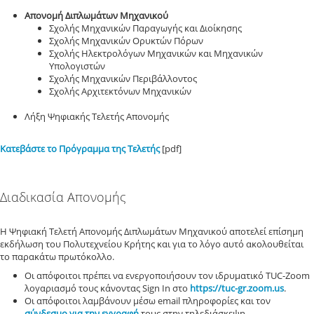
Απονομή Διπλωμάτων Μηχανικού
Σχολής Μηχανικών Παραγωγής και Διοίκησης
Σχολής Μηχανικών Ορυκτών Πόρων
Σχολής Ηλεκτρολόγων Μηχανικών και Μηχανικών
Υπολογιστών
Σχολής Μηχανικών Περιβάλλοντος
Σχολής Αρχιτεκτόνων Μηχανικών
Λήξη Ψηφιακής Τελετής Απονομής
Κατεβάστε το Πρόγραμμα της Τελετής
[pdf]
Διαδικασία Απονομής
Η Ψηφιακή Τελετή Απονομής Διπλωμάτων Μηχανικού αποτελεί επίσημη
εκδήλωση του Πολυτεχνείου Κρήτης και για το λόγο αυτό ακολουθείται
το παρακάτω πρωτόκολλο.
Οι απόφοιτοι πρέπει να ενεργοποιήσουν τον ιδρυματικό TUC-Zoom
λογαριασμό τους κάνοντας Sign In στο
https://tuc-gr.zoom.us
.
Οι απόφοιτοι λαμβάνουν μέσω email πληροφορίες και τον
σύνδεσμο για την εγγραφή
τους στην τηλεδιάσκεψη.