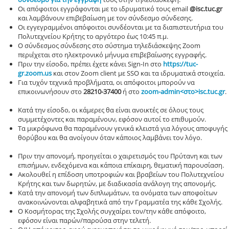
Οι απόφοιτοι εγγράφονται με το ιδρυματικό τους email
@isc.tuc.gr
και λαμβάνουν επιβεβαίωση με τον σύνδεσμο σύνδεσης.
Οι εγγεγραμμένοι απόφοιτοι συνδέονται με τα διαπιστευτήρια του
Πολυτεχνείου Κρήτης το αργότερο έως 10:45 π.μ.
Ο σύνδεσμος σύνδεσης στο σύστημα τηλεδιάσκεψης Zoom
περιέχεται στο ηλεκτρονικό μήνυμα επιβεβαίωσης εγγραφής.
Πριν την είσοδο, πρέπει έχετε κάνει Sign-In στο
https://tuc-
gr.zoom.us
και στον Zoom client με SSO και τα ιδρυματικά στοιχεία.
Για τυχόν τεχνικά προβλήματα, οι απόφοιτοι μπορούν να
επικοινωνήσουν στο
28210-37400
ή στο
zoom-admin<στο>isc.tuc.gr
.
Κατά την είσοδο, οι κάμερες θα είναι ανοικτές σε όλους τους
συμμετέχοντες και παραμένουν, εφόσον αυτοί το επιθυμούν.
Τα μικρόφωνα θα παραμένουν γενικά κλειστά για λόγους αποφυγής
θορύβου και θα ανοίγουν όταν κάποιος λαμβάνει τον λόγο.
Πριν την απονομή, προηγείται ο χαιρετισμός του Πρύτανη και των
επισήμων, ενδεχόμενα και κάποια επίκαιρη, θεματική παρουσίαση.
Ακολουθεί η επίδοση υποτροφιών και βραβείων του Πολυτεχνείου
Κρήτης και των δωρητών, με διαδικασία ανάλογη της απονομής.
Κατά την απονομή των διπλωμάτων, τα ονόματα των αποφοίτων
ανακοινώνονται αλφαβητικά από την Γραμματέα της κάθε Σχολής.
Ο Κοσμήτορας της Σχολής συγχαίρει τον/την κάθε απόφοιτο,
εφόσον είναι παρών/παρούσα στην τελετή.