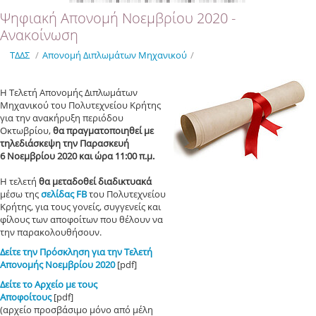
Ψηφιακή Απονομή Νοεμβρίου 2020 -
Ανακοίνωση
ΤΔΔΣ
/
Απονομή Διπλωμάτων Mηχανικού
/
Η Τελετή Απονομής Διπλωμάτων
Μηχανικού του Πολυτεχνείου Κρήτης
για την ανακήρυξη περιόδου
Οκτωβρίου,
θα πραγματοποιηθεί με
τηλεδιάσκεψη την Παρασκευή
6 Νοεμβρίου 2020 και ώρα 11:00 π.μ.
Η τελετή
θα μεταδοθεί διαδικτυακά
μέσω της
σελίδας FB
του Πολυτεχνείου
Κρήτης, για τους γονείς, συγγενείς και
φίλους των αποφοίτων που θέλουν να
την παρακολουθήσουν.
Δείτε την Πρόσκληση για την Τελετή
Απονομής Νοεμβρίου 2020
[pdf]
Δείτε το Αρχείο με τους
Αποφοίτους
[pdf]
(αρχείο προσβάσιμο μόνο από μέλη