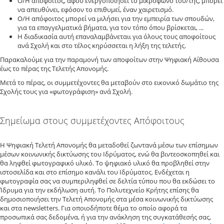
Ο/Η απόφοιτος, αφού ενεργοποιήσει το μικρόφωνό του/της, μπορεί
να απευθύνει, εφόσον το επιθυμεί, έναν χαιρετισμό.
Ο/Η απόφοιτος μπορεί να μιλήσει για την εμπειρία των σπουδών,
για τα επαγγελματικά βήματα, για τον τόπο όπου βρίσκεται, ...
Η διαδικασία αυτή επαναλαμβάνεταιι για όλους τους αποφοίτους
ανά Σχολή και στο τέλος κηρύσσεται η λήξη της τελετής.
Παρακαλούμε για την παραμονή των αποφοίτων στην Ψηφιακή Αίθουσα
έως το πέρας της Τελετής Απονομής.
Μετά το πέρας, οι συμμετέχοντες θα μεταβούν στο εικονικό δωμάτιο της
Σχολής τους για «φωτογράφιση» ανά Σχολή.
Σημείωμα στους συμμετέχοντες Απόφοιτους
H Ψηφιακή Τελετή Απονομής θα μεταδοθεί ζωντανά μέσω των επίσημων
μέσων κοινωνικής δικτύωσης του Ιδρύματος, ενώ θα βιντεοσκοπηθεί και
θα ληφθεί φωτογραφικό υλικό. Το ψηφιακό υλικό θα προβληθεί στην
ιστοσελίδα και στο επίσημο κανάλι του Ιδρύματος. Ενδέχεται η
φωτογραφία σας να συμπεριληφθεί σε δελτία τύπου που θα εκδώσει το
Ίδρυμα για την εκδήλωση αυτή. Το Πολυτεχνείο Κρήτης επίσης θα
δημοσιοποιήσει την Τελετή Απονομής στα μέσα κοινωνικής δικτύωσης
και στα newsletters. Για οποιοδήποτε θέμα το οποίο αφορά τα
προσωπικά σας δεδομένα, ή για την ανάκληση της συγκατάθεσής σας,