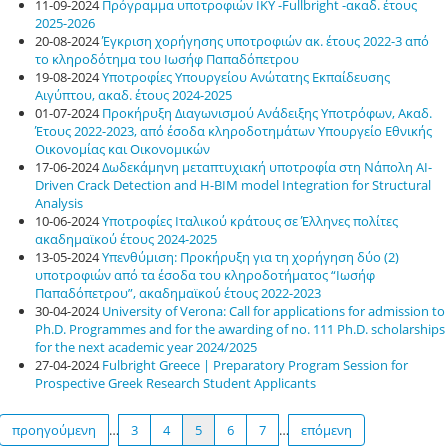
11-09-2024
Πρόγραμμα υποτροφιών ΙΚΥ -Fullbright -ακαδ. έτους
2025-2026
20-08-2024
Έγκριση χορήγησης υποτροφιών ακ. έτους 2022-3 από
το κληροδότημα του Ιωσήφ Παπαδόπετρου
19-08-2024
Υποτροφίες Υπουργείου Ανώτατης Εκπαίδευσης
Αιγύπτου, ακαδ. έτους 2024-2025
01-07-2024
Προκήρυξη Διαγωνισμού Ανάδειξης Υποτρόφων, Ακαδ.
Έτους 2022-2023, από έσοδα κληροδοτημάτων Υπουργείο Εθνικής
Οικονομίας και Οικονομικών
17-06-2024
Δωδεκάμηνη μεταπτυχιακή υποτροφία στη Νάπολη AI-
Driven Crack Detection and H-BIM model Integration for Structural
Analysis
10-06-2024
Υποτροφίες Ιταλικού κράτους σε Έλληνες πολίτες
ακαδημαϊκού έτους 2024-2025
13-05-2024
Υπενθύμιση: Προκήρυξη για τη χορήγηση δύο (2)
υποτροφιών από τα έσοδα του κληροδοτήματος “Ιωσήφ
Παπαδόπετρου”, ακαδημαϊκού έτους 2022-2023
30-04-2024
University of Verona: Call for applications for admission to
Ph.D. Programmes and for the awarding of no. 111 Ph.D. scholarships
for the next academic year 2024/2025
27-04-2024
Fulbright Greece | Preparatory Program Session for
Prospective Greek Research Student Applicants
προηγούμενη
…
3
4
5
6
7
…
επόμενη