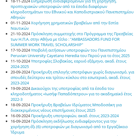
18-11-2024
Ενημέρωση ενδιαφερομένων για τη χορήγηση,
προπτυχιακών υποτροφιών από τα έσοδα διαφόρων
κληροδοτημάτων του Εθνικού και Καποδιστριακού Πανεπιστημίου
Αθηνών
01-11-2024
Χορήγηση χρηματικών βραβείων από την Εστία
Ναυτικών
21-10-2024
Πρόσκληση συμμετοχής στο Πρόγραμμα της Πρεσβείας
των Η.Π.Α. στην Αθήνα με τίτλο : "AMBASSADORS FUND FOR
SUMMER WORK TRAVEL SCHOLARSHIP"
17-10-2024
Υποβολή αιτήσεων υποτροφιών του Πανεπιστημίου
Peruvian University Cayetano Heredia του Περού για το έτος 2025
11-10-2024
Υποτροφίες Σλοβακίας, εαρινό εξάμηνο, ακαδ. έτους
2024-2025
20-09-2024
Προκήρυξη επιλογής υποτρόφων χωρίς διαγωνισμό, για
σπουδές δεύτερου και τρίτου κύκλου στο εσωτερικό, ακαδ. έτους
2023-2024
19-09-2024
Δικαιούχοι της υποτροφίας από τα έσοδα του
κληροδοτήματος «Ιωσήφ Παπαδόπετρου» για το ακαδημαϊκό έτος
2022-3
18-09-2024
Προκήρυξη Βραβείων Ιδρύματος Μποδοσάκη για
διακεκριμένους νέους επιστήμονες έτους 2025
16-09-2024
Προκήρυξη υποτροφιών, ακαδ. έτους 2023-2024
16-09-2024
Πρόσκληση εκδήλωσης ενδιαφέροντος για την
χορήγηση έξι (6) υποτροφιών με διαγωνισμό από το Εργαζάκειο
Ίδρυμα