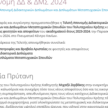
νομή ΔΔ & ΔΜΣ 2024
Απονομή Διδακτορικών Διπλωμάτων και Διπλωμάτων Μεταπτυχιακών Σπ
χαράς και συγκίνησης πραγματοποιήθηκε η
Τελετή Απονομής Διδακτορικώ
ων και Διπλωμάτων Μεταπτυχιακών Σπουδών του Πολυτεχνείου Κρήτης
κα
ις φοιτητών και αποφοίτων
του
ακαδημαϊκού έτους 2023-2024
,
την Παρασ
υ 2024, στο Πνευματικό Κέντρο Χανίων.
ιάρκεια της Τελετής απονεμήθηκαν συνολικά:
ποτροφίες και Βραβεία Αριστείας
σε φοιτητές και αποφοίτους
Διδακτορικά Διπλώματα
Διπλώματα Μεταπτυχιακών Σπουδών
ία Πρύτανη
ης του Πολυτεχνείου Κρήτης Καθηγητής
Μιχαήλ Ζερβάκης
στην εναρκτήρι
 καλωσόρισε και συνεχάρη τόσο τους νέους αποφοίτους όσο και τις οικογέ
τη συμπαράσταση, απευθυνόμενος προς τους νέους κατόχους Διδακτορικ
ν και Διπλωμάτων Μεταπτυχιακών Σπουδών του Πολυτεχνείου Κρήτης τόν
ερμά συγχαρητήρια, γιατί ολοκληρώσατε τις μεταπτυχιακές και διδακτορι
ας, διεξάγοντας υψηλού επιπέδου έρευνα, που οδηγεί στην καινοτομία κα