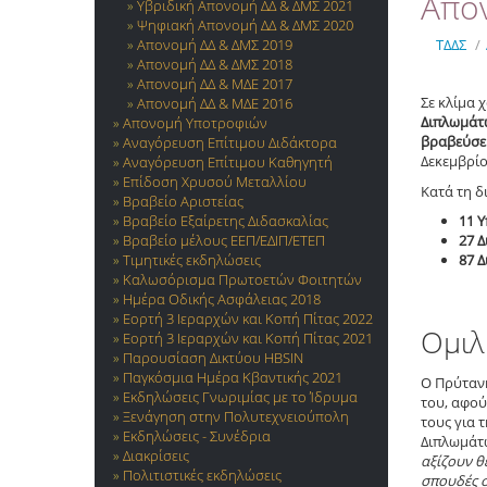
Απο
Υβριδική Απονομή ΔΔ & ΔΜΣ 2021
Ψηφιακή Απονομή ΔΔ & ΔΜΣ 2020
Απονομή ΔΔ & ΔΜΣ 2019
ΤΔΔΣ
/
Απονομή ΔΔ & ΔΜΣ 2018
Απονομή ΔΔ & ΜΔΕ 2017
Σε κλίμα 
Απονομή ΔΔ & ΜΔΕ 2016
Διπλωμάτ
Απονομή Υποτροφιών
βραβεύσε
Αναγόρευση Επίτιμου Διδάκτορα
Δεκεμβρίο
Αναγόρευση Επίτιμου Καθηγητή
Επίδοση Χρυσού Μεταλλίου
Κατά τη δ
Βραβείο Αριστείας
Βραβείο Εξαίρετης Διδασκαλίας
11 Υ
Βραβείο μέλους ΕΕΠ/ΕΔΙΠ/ΕΤΕΠ
27 
Τιμητικές εκδηλώσεις
87 
Καλωσόρισμα Πρωτοετών Φοιτητών
Ημέρα Οδικής Ασφάλειας 2018
Εορτή 3 Ιεραρχών και Κοπή Πίτας 2022
Ομιλ
Εορτή 3 Ιεραρχών και Κοπή Πίτας 2021
Παρουσίαση Δικτύου HBSIN
Παγκόσμια Ημέρα Κβαντικής 2021
Ο Πρύταν
Εκδηλώσεις Γνωριμίας με το Ίδρυμα
του, αφού
Ξενάγηση στην Πολυτεχνειούπολη
τους για 
Εκδηλώσεις - Συνέδρια
Διπλωμάτω
Διακρίσεις
αξίζουν θ
Πολιτιστικές εκδηλώσεις
σπουδές σ