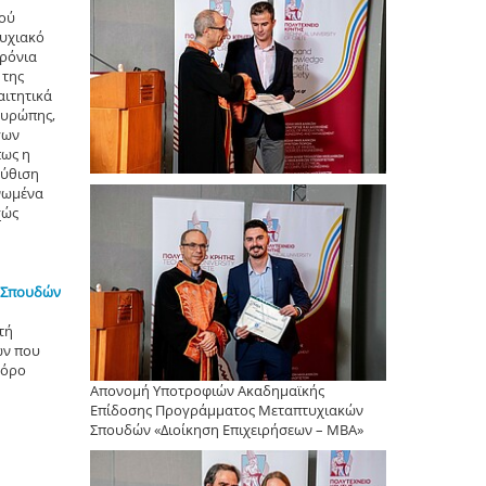
κού
τυχιακό
χρόνια
 της
αιτητικά
Ευρώπης,
γων
πως η
βύθιση
Ηνωμένα
χώς
 Σπουδών
τή
ών που
 όρο
Απονομή Υποτροφιών Ακαδημαϊκής
Επίδοσης Προγράμματος Μεταπτυχιακών
Σπουδών «Διοίκηση Επιχειρήσεων – MBA»