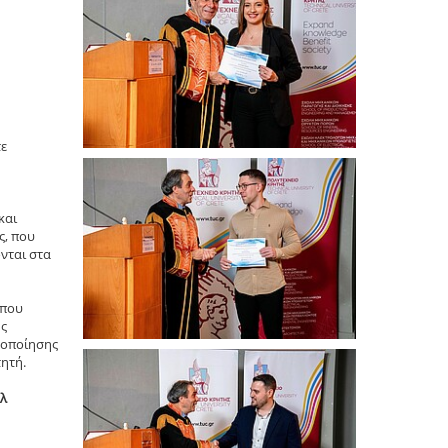
τε
και
ς, που
νται στα
 που
ης
λοποίησης
ητή.
ήλ