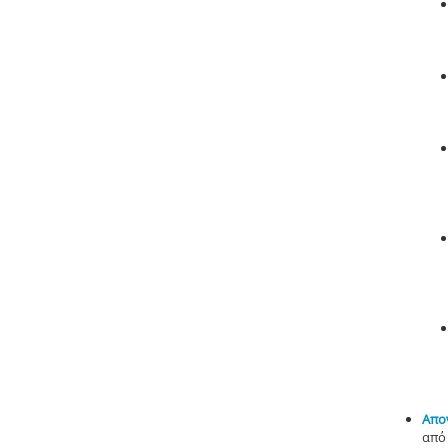
Απο
από