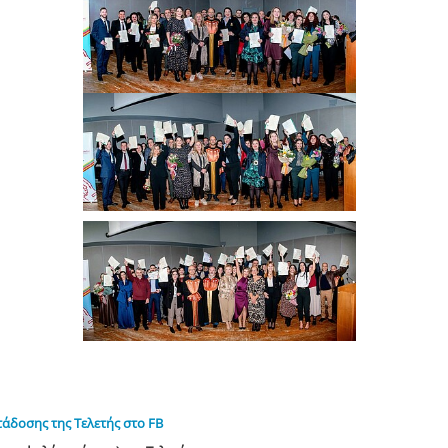
τάδοσης της Τελετής στο FB