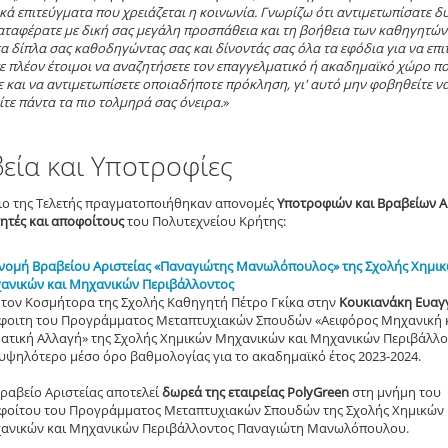
κά επιτεύγματα που χρειάζεται η κοινωνία. Γνωρίζω ότι αντιμετωπίσατε δ
αταφέρατε με δική σας μεγάλη προσπάθεια και τη βοήθεια των καθηγητών
α δίπλα σας καθοδηγώντας σας και δίνοντάς σας όλα τα εφόδια για να επιτ
ε πλέον έτοιμοι να αναζητήσετε τον επαγγελματικό ή ακαδημαϊκό χώρο π
ε και να αντιμετωπίσετε οποιαδήποτε πρόκληση, γι' αυτό μην φοβηθείτε ν
τε πάντα τα πιο τολμηρά σας όνειρα.
»
εία και Υποτροφίες
ιο της Τελετής πραγματοποιήθηκαν απονομές
Υποτροφιών και Βραβείων Α
τητές και αποφοίτους
του Πολυτεχνείου Κρήτης:
νομή Βραβείου Αριστείας «Παναγιώτης Μανωλόπουλος» της Σχολής Χημι
ανικών και Μηχανικών Περιβάλλοντος
 τον Κοσμήτορα της Σχολής Καθηγητή Πέτρο Γκίκα στην
Κουκιανάκη Ευαγ
φοιτη του Προγράμματος Μεταπτυχιακών Σπουδών «Αειφόρος Μηχανική 
ματική Αλλαγή» της Σχολής Χημικών Μηχανικών και Μηχανικών Περιβάλλο
 υψηλότερο μέσο όρο βαθμολογίας για το ακαδημαϊκό έτος 2023-2024.
ραβείο Αριστείας αποτελεί
δωρεά της εταιρείας PolyGreen
στη μνήμη του
φοίτου του Προγράμματος Μεταπτυχιακών Σπουδών της Σχολής Χημικών
ανικών και Μηχανικών Περιβάλλοντος Παναγιώτη Μανωλόπουλου.