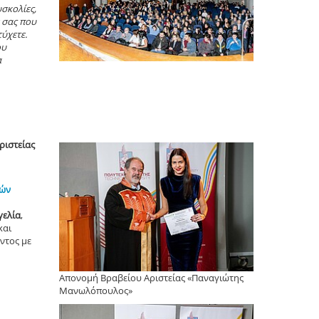
υσκολίες,
 σας που
ύχετε.
ου
α
ριστείας
κών
γελία
,
και
ντος με
Απονομή Βραβείου Αριστείας «Παναγιώτης
Μανωλόπουλος»