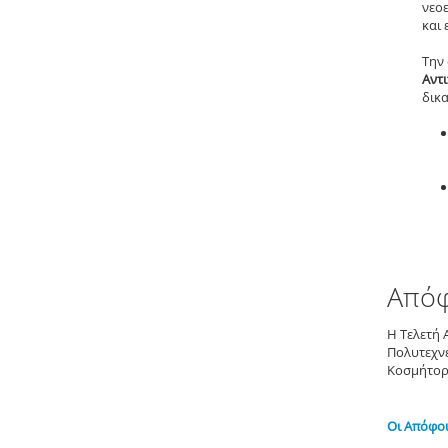
νεο
και
Την
Αντ
δικ
Απόφ
Η Τελετή
Πολυτεχν
Κοσμήτορα
Οι Απόφοι