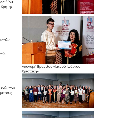
Λασιθίου
 Κρήτης.
γιστών
στών
Απονομή Βραβείου «Ιατρού Ιωάννου
Χριστάκη»
ουδών του
με τους