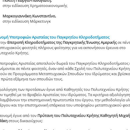
Πολίτη Γεώργιο-Παναγιώτη,
στην ειδίκευση Χρηματοοικονομικής
Μαρκογιαννάκη Κωνσταντίνο,
στην ειδίκευση Μάρκετινγκ
νομή Υποτροφιών Αριστείας του Παγκρητίου Κληροδοτήματος
 την
Επιτροπή Κληροδοτήματος της Παγκρητικής Ένωσης Αμερικής
σε πέν
απτυχιακούς φοιτητές πλήρους φοίτησης για να εκπονήσουν έρευνα στο
υτεχνείο Κρήτης.
Υποτροφίες Αριστείας αποτελούν δωρεά του Παγκρητίου Κληροδοτήματος 
έμονται σε πέντε φοιτητές, έναν από κάθε Σχολή του Πολυτεχνείου Κρήτη
τούν σε Προγράμματα Μεταπτυχιακών Σπουδών του Ιδρύματος και βρίσκο
α πρώτα εξάμηνα των σπουδών τους.
ξιολόγηση των προτάσεων έγινε από Καθηγητές του Πολυτεχνείου Κρήτης
ν τιμηθεί με το Βραβείο Αριστείας του Ιδρύματος. Τα κριτήρια αξιολόγησ
ιλαμβάνουν την επιστημονική πρωτοτυπία του έργου, την μεθοδολογία υ
 έργου και την επιστημονική επάρκεια του υποψηφίου μεταπτυχιακού φοιτ
πονομή έγινε από τον
Πρύτανη του Πολυτεχνείου Κρήτης Καθηγητή Μιχα
βάκη
στους δικαιούχους: