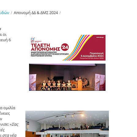
ουδών
/
Απονομή ΔΔ & ΔΜΣ 2024
/
ν
ι οι
κευή 6
α ομιλία
νειες
ών
ισε: «
Σας
κές
ι στα νέα