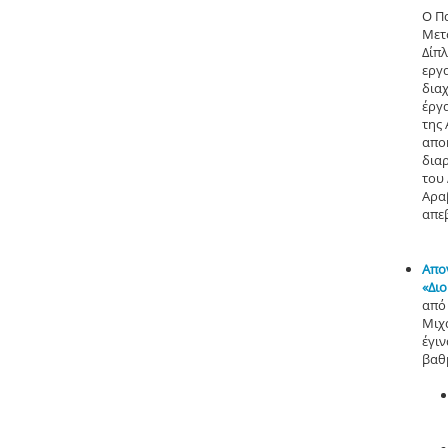
Ο Π
Μετ
Δίπ
εργ
διαχ
έργ
της 
απο
δια
του
Αρα
απεβ
Απο
«Δι
από
Μιχ
έγιν
βαθ