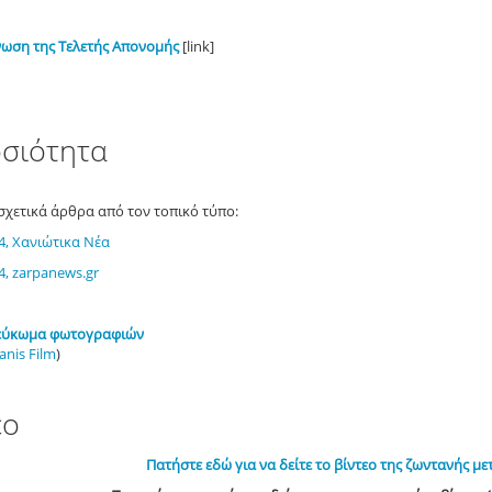
νωση της Τελετής Απονομής
[link]
σιότητα
σχετικά άρθρα από τον τοπικό τύπο:
4, Χανιώτικα Νέα
4, zarpanews.gr
 λεύκωμα φωτογραφιών
anis Film
)
εο
Πατήστε εδώ για να δείτε το βίντεο της ζωντανής με