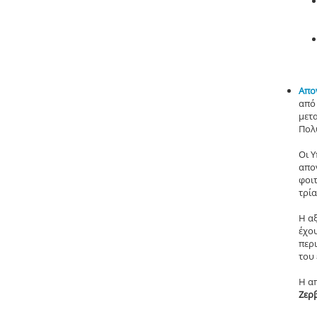
Απο
από
μετ
Πολ
Οι 
απον
φοι
τρί
Η α
έχου
περ
του
Η α
Ζερ