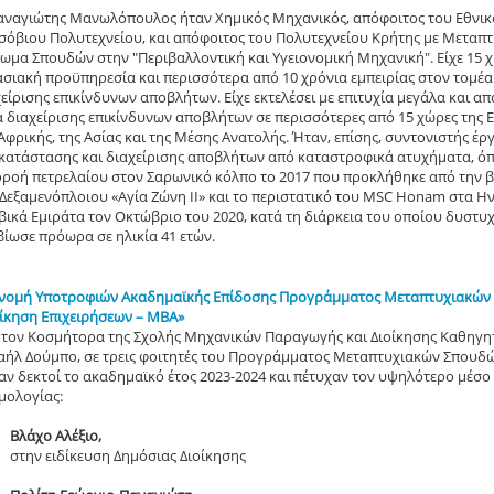
αναγιώτης Μανωλόπουλος ήταν Χημικός Μηχανικός, απόφοιτος του Εθνι
σόβιου Πολυτεχνείου, και απόφοιτος του Πολυτεχνείου Κρήτης με Μεταπ
λωμα Σπουδών στην "Περιβαλλοντική και Υγειονομική Μηχανική". Είχε 15 
ασιακή προϋπηρεσία και περισσότερα από 10 χρόνια εμπειρίας στον τομέα
είρισης επικίνδυνων αποβλήτων. Είχε εκτελέσει με επιτυχία μεγάλα και απ
α διαχείρισης επικίνδυνων αποβλήτων σε περισσότερες από 15 χώρες της 
Αφρικής, της Ασίας και της Μέσης Ανατολής. Ήταν, επίσης, συντονιστής έρ
κατάστασης και διαχείρισης αποβλήτων από καταστροφικά ατυχήματα, ό
ρροή πετρελαίου στον Σαρωνικό κόλπο το 2017 που προκλήθηκε από την 
 Δεξαμενόπλοιου «Αγία Ζώνη ΙΙ» και το περιστατικό του MSC Honam στα 
βικά Εμιράτα τον Οκτώβριο του 2020, κατά τη διάρκεια του οποίου δυστυ
ίωσε πρόωρα σε ηλικία 41 ετών.
νομή Υποτροφιών Ακαδημαϊκής Επίδοσης Προγράμματος Μεταπτυχιακών
οίκηση Επιχειρήσεων – MBA»
 τον Κοσμήτορα της Σχολής Μηχανικών Παραγωγής και Διοίκησης Καθηγη
αήλ Δούμπο, σε τρεις φοιτητές του Προγράμματος Μεταπτυχιακών Σπουδ
αν δεκτοί το ακαδημαϊκό έτος 2023-2024 και πέτυχαν τον υψηλότερο μέσο
μολογίας:
Βλάχο Αλέξιο,
στην ειδίκευση Δημόσιας Διοίκησης