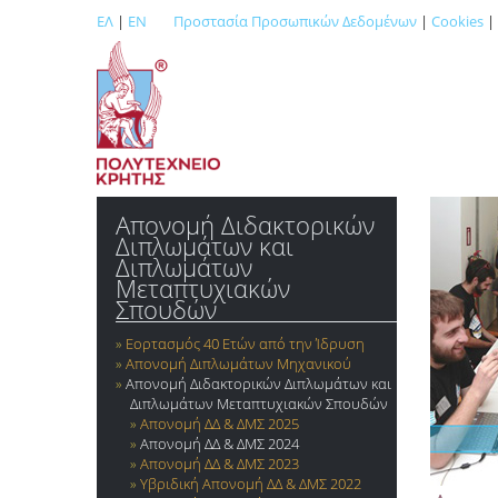
ΕΛ
|
EN
Προστασία Προσωπικών Δεδομένων
|
Cookies
|
Απονομή Διδακτορικών
Διπλωμάτων και
Διπλωμάτων
Μεταπτυχιακών
Σπουδών
Εορτασμός 40 Ετών από την Ίδρυση
Απονομή Διπλωμάτων Mηχανικού
Απονομή Διδακτορικών Διπλωμάτων και
Διπλωμάτων Μεταπτυχιακών Σπουδών
Απονομή ΔΔ & ΔΜΣ 2025
Απονομή ΔΔ & ΔΜΣ 2024
Απονομή ΔΔ & ΔΜΣ 2023
Υβριδική Απονομή ΔΔ & ΔΜΣ 2022