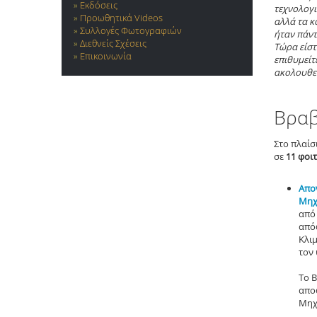
Εκδόσεις
τεχνολογι
Προωθητικά Videos
αλλά τα κ
Συλλογές Φωτογραφιών
ήταν πάντ
Διεθνείς Σχέσεις
Τώρα είστ
Επικοινωνία
επιθυμείτ
ακολουθεί
Βραβ
Στο πλαίσ
σε
11 φοι
Απο
Μηχ
από
από
Κλι
τον
Το Β
απο
Μηχ