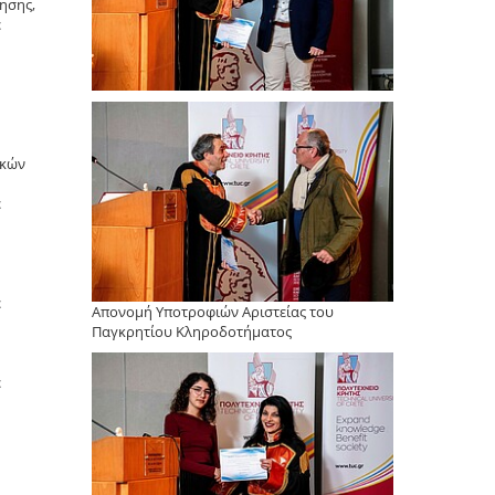
ησης,
ε
ικών
ε
ε
Απονομή Υποτροφιών Αριστείας του
Παγκρητίου Κληροδοτήματος
ε