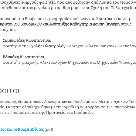
εισαχθέντες ενεργούς φοιτητές, που αποφοίτησαν από Λύκειο του Νομού 
 εισήχθησαν με τον μεγαλύτερο αριθμό μορίων σε Σχολή του Πολυτεχνείου
 απονομή του Βραβείου εις μνήμην «Ιατρού Ιωάννου Χριστάκη» έκανε η
ιπρύτανις Οικονομικών και Ανάπτυξης Καθηγήτρια Δανάη Βενιέρη
στους
αιούχους:
Σαμπιωτάκη Κωνσταντίνα
,
φοιτήτρια της Σχολής Ηλεκτρολόγων Μηχανικών και Μηχανικών Υπολο
Βδοκάκη Κωνσταντίνο
,
φοιτητή της Σχολής Ηλεκτρολόγων Μηχανικών και Μηχανικών Υπολογι
οιτοι
 Απονομής Διδακτορικών Διπλωμάτων και Διπλωμάτων Μεταπτυχιακών Σπ
είου Κρήτης ολοκληρώθηκε με την ομαδική φωτογράφιση των αποφοίτων 
, τις Γραμματείς και την Πρυτανεία του Ιδρύματος.
τοι και οι Βραβευθέντες
[pdf]