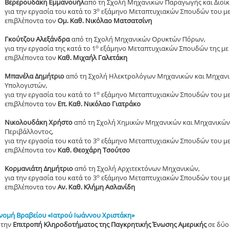
Βερερουδάκη Εμμανουήλ
από τη Σχολή Μηχανικών Παραγωγής και Διοίκ
ο
για την εργασία του κατά το 3
εξάμηνο Μεταπτυχιακών Σπουδών του μ
επιβλέποντα τον
Ομ. Καθ. Νικόλαο Ματσατσίνη
Γκούτζου Αλεξάνδρα
από τη Σχολή Μηχανικών Ορυκτών Πόρων,
ο
για την εργασία της κατά το 1
εξάμηνο Μεταπτυχιακών Σπουδών της με
επιβλέποντα τον
Καθ. Μιχαήλ Γαλετάκη
Μπανέλα Δημήτριο
από τη Σχολή Ηλεκτρολόγων Μηχανικών και Μηχαν
Υπολογιστών,
ο
για την εργασία του κατά το 1
εξάμηνο Μεταπτυχιακών Σπουδών του μ
επιβλέποντα τον
Επ. Καθ. Νικόλαο Γιατράκο
Νικολουδάκη Χρήστο
από τη Σχολή Χημικών Μηχανικών και Μηχανικών
Περιβάλλοντος,
ο
για την εργασία του κατά το 3
εξάμηνο Μεταπτυχιακών Σπουδών του μ
επιβλέποντα τον
Καθ. Θεοχάρη Τσούτσο
Κορμανιάτη Δημήτριο
από τη Σχολή Αρχιτεκτόνων Μηχανικών,
ο
για την εργασία του κατά το 3
εξάμηνο Μεταπτυχιακών Σπουδών του μ
επιβλέποντα τον
Αν. Καθ. Κλήμη Ασλανίδη
νομή Βραβείου «Ιατρού Ιωάννου Χριστάκη»
 την
Επιτροπή Κληροδοτήματος της Παγκρητικής Ένωσης Αμερικής
σε δύο