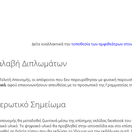
Δείτε εναλλακτικά την
τοποθεσία των αμφιθεάτρων στον
λαβή Διπλωμάτων
Τελετή Απονομής, οι απόφοιτοι που δεν παρευρέθησαν με φυσική παρου
ικά
, αφού επικοινωνήσουν απευθείας με το προσωπικό της Γραμματείας τη
ερωτικό Σημείωμα
Απονομής θα μεταδοθεί ζωντανά μέσω της επίσημης σελίδας facebook του 
κό υλικό. Το ψηφιακό υλικό θα προβληθεί στην ιστοσελίδα και στο επίση
φθεί σε δελτία τύπου που θα εκδώσει το Ίδρυμα για την εκδήλωση αυτή. 