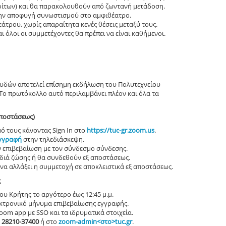
οφοίτων) και θα παρακολουθούν από ζωντανή μετάδοση.
 την αποφυγή συνωστισμού στο αμφιθέατρο.
εάτρου, χωρίς απαραίτητα κενές θέσεις μεταξύ τους.
ι όλοι οι συμμετέχοντες θα πρέπει να είναι καθήμενοι.
υδών αποτελεί επίσημη εκδήλωση του Πολυτεχνείου
 Το πρωτόκολλο αυτό περιλαμβάνει πλέον και όλα τα
αποστάσεως)
ό τους κάνοντας Sign In στο
https://tuc-gr.zoom.us
.
εγγραφή
στην τηλεδιάσκεψη.
 επιβεβαίωση με τον σύνδεσμο σύνδεσης.
διά ζώσης ή θα συνδεθούν εξ αποστάσεως.
ί να αλλάξει η συμμετοχή σε αποκλειστικά εξ αποστάσεως.
ς
ου Κρήτης το αργότερο έως 12:45 μ.μ.
κτρονικό μήνυμα επιβεβαίωσης εγγραφής.
oom app με SSO και τα ιδρυματικά στοιχεία.
ο
28210-37400
ή στο
zoom-admin<στο>tuc.gr
.