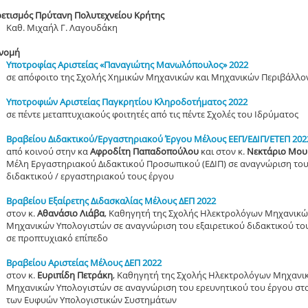
ρετισμός Πρύτανη Πολυτεχνείου Κρήτης
Καθ. Μιχαήλ Γ. Λαγουδάκη
νομή
Υποτροφίας Αριστείας «Παναγιώτης Μανωλόπουλος» 2022
σε απόφοιτο της Σχολής Χημικών Μηχανικών και Μηχανικών Περιβάλλο
Υποτροφιών Αριστείας Παγκρητίου Κληροδοτήματος 2022
σε πέντε μεταπτυχιακούς φοιτητές από τις πέντε Σχολές του Ιδρύματος
Βραβείου Διδακτικού/Εργαστηριακού Έργου Mέλους ΕΕΠ/ΕΔΙΠ/ΕΤΕΠ 202
από κοινού στην κα
Αφροδίτη Παπαδοπούλου
και στον κ.
Νεκτάριο Μου
Μέλη Εργαστηριακού Διδακτικού Προσωπικού (ΕΔΙΠ) σε αναγνώριση το
διδακτικού / εργαστηριακού τους έργου
Βραβείου Εξαίρετης Διδασκαλίας Μέλους ΔΕΠ 2022
στον κ.
Αθανάσιο Λιάβα
, Καθηγητή της Σχολής Ηλεκτρολόγων Μηχανικώ
Μηχανικών Υπολογιστών σε αναγνώριση του εξαιρετικού διδακτικού το
σε προπτυχιακό επίπεδο
Βραβείου Αριστείας Μέλους ΔΕΠ 2022
στον κ.
Ευριπίδη Πετράκη
, Καθηγητή της Σχολής Ηλεκτρολόγων Μηχανι
Μηχανικών Υπολογιστών σε αναγνώριση του ερευνητικού του έργου στ
των Ευφυών Υπολογιστικών Συστημάτων