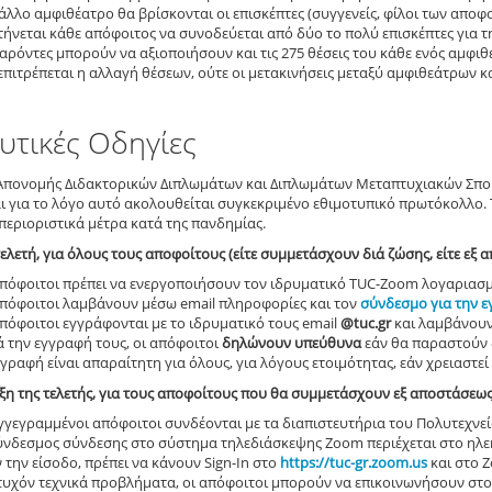
 άλλο αμφιθέατρο θα βρίσκονται οι επισκέπτες (συγγενείς, φίλοι των απ
τήνεται κάθε απόφοιτος να συνοδεύεται από δύο το πολύ επισκέπτες για
αρόντες μπορούν να αξιοποιήσουν και τις 275 θέσεις του κάθε ενός αμφιθ
επιτρέπεται η αλλαγή θέσεων, ούτε οι μετακινήσεις μεταξύ αμφιθεάτρων κα
υτικές Οδηγίες
 Απονομής Διδακτορικών Διπλωμάτων και Διπλωμάτων Mεταπτυχιακών Σπο
ι για το λόγο αυτό ακολουθείται συγκεκριμένο εθιμοτυπικό πρωτόκολλο.
περιοριστικά μέτρα κατά της πανδημίας.
τελετή, για όλους τους αποφοίτους (είτε συμμετάσχουν διά ζώσης, είτε εξ 
απόφοιτοι πρέπει να ενεργοποιήσουν τον ιδρυματικό TUC-Zoom λογαριασμ
απόφοιτοι λαμβάνουν μέσω email πληροφορίες και τον
σύνδεσμο για την 
πόφοιτοι εγγράφονται με το ιδρυματικό τους email
@tuc.gr
και λαμβάνουν
ά την εγγραφή τους, οι απόφοιτοι
δηλώνουν υπεύθυνα
εάν θα παραστούν 
γραφή είναι απαραίτητη για όλους, για λόγους ετοιμότητας, εάν χρειαστε
ξη της τελετής, για τους αποφοίτους που θα συμμετάσχουν εξ αποστάσεω
γγεγραμμένοι απόφοιτοι συνδέονται με τα διαπιστευτήρια του Πολυτεχνεί
ύνδεσμος σύνδεσης στο σύστημα τηλεδιάσκεψης Zoom περιέχεται στο ηλε
 την είσοδο, πρέπει να κάνουν Sign-In στο
https://tuc-gr.zoom.us
και στο Z
 τυχόν τεχνικά προβλήματα, οι απόφοιτοι μπορούν να επικοινωνήσουν στ