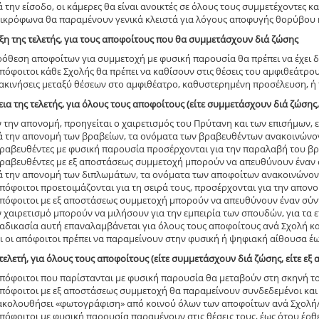
 την είσοδο, οι κάμερες θα είναι ανοικτές σε όλους τους συμμετέχοντες 
μικρόφωνα θα παραμένουν γενικά κλειστά για λόγους αποφυγής θορύβου κ
ξη της τελετής, για τους αποφοίτους που θα συμμετάσχουν διά ζώσης
ρόθεση αποφοίτων για συμμετοχή με φυσική παρουσία θα πρέπει να έχει 
πόφοιτοι κάθε Σχολής θα πρέπει να καθίσουν στις θέσεις του αμφιθεάτρου
ακινήσεις μεταξύ θέσεων στο αμφιθέατρο, καθυστερημένη προσέλευση, ή
εια της τελετής, για όλους τους αποφοίτους (είτε συμμετάσχουν διά ζώσης,
 την απονομή, προηγείται ο χαιρετισμός του Πρύτανη και των επισήμων, 
ά την απονομή των βραβείων, τα ονόματα των βραβευθέντων ανακοινώνοντ
βραβευθέντες με φυσική παρουσία προσέρχονται για την παραλαβή του βρ
βραβευθέντες με εξ αποστάσεως συμμετοχή μπορούν να απευθύνουν έναν 
ά την απονομή των διπλωμάτων, τα ονόματα των αποφοίτων ανακοινώνοντ
πόφοιτοι προετοιμάζονται για τη σειρά τους, προσέρχονται για την απον
απόφοιτοι με εξ αποστάσεως συμμετοχή μπορούν να απευθύνουν έναν σύντ
 χαιρετισμό μπορούν να μιλήσουν για την εμπειρία των σπουδών, για τα ε
αδικασία αυτή επαναλαμβάνεται για όλους τους αποφοίτους ανά Σχολή και
ι οι απόφοιτοι πρέπει να παραμείνουν στην φυσική ή ψηφιακή αίθουσα έω
τελετή, για όλους τους αποφοίτους (είτε συμμετάσχουν διά ζώσης, είτε εξ
απόφοιτοι που παρίστανται με φυσική παρουσία θα μεταβούν στη σκηνή το
απόφοιτοι με εξ αποστάσεως συμμετοχή θα παραμείνουν συνδεδεμένοι και
ακολουθήσει «φωτογράφιση» από κοινού όλων των αποφοίτων ανά Σχολή/Π
πόφοιτοι με φυσική παρουσία παραμένουν στις θέσεις τους, έως ότου έρθ