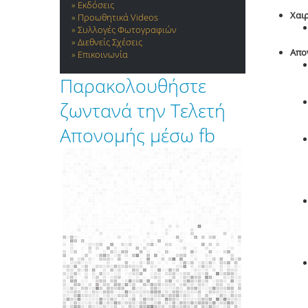
Εκδόσεις
Χαι
Προωθητικά Videos
Συλλογές Φωτογραφιών
Διεθνείς Σχέσεις
Απο
Επικοινωνία
Παρακολουθήστε
ζωντανά την Τελετή
Απονομής μέσω fb