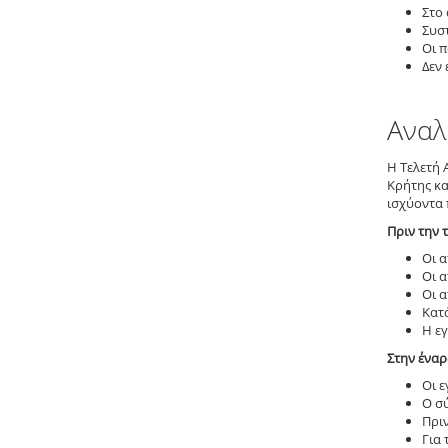
Στο
Συσ
Οι π
Δεν 
Αναλ
Η Τελετή
Κρήτης κα
ισχύοντα 
Πριν την 
Οι 
Οι 
Οι α
Κατ
Η εγ
Στην έναρ
Οι ε
Ο σ
Πριν
Για