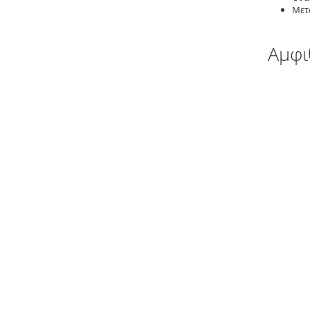
Μετ
Αμφι