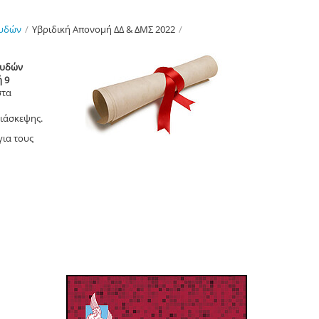
ουδών
/
Υβριδική Απονομή ΔΔ & ΔΜΣ 2022
/
ουδών
 9
στα
ιάσκεψης.
για τους