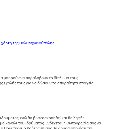
 χάρτη της Πολυτεχνειούπολης
σία μπορούν να παραλάβουν το δίπλωμά τους
ς Σχολής τους για να δώσουν τα απαραίτητα στοιχεία.
Ιδρύματος, ενώ θα βιντεοσκοπηθεί και θα ληφθεί
μο κανάλι του Ιδρύματος. Ενδέχεται η φωτογραφία σας να
Το Πολυτεχνείο Κρήτης επίσης θα δημοσιοποιήσει την