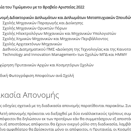
ία του Τιμώμενου με το Βραβείο Αριστείας 2022
νομή Διδακτορικών Διπλωμάτων και Διπλωμάτων Μεταπτυχιακών Σπουδώ
Σχολής Μηχανικών Παραγωγής και Διοίκησης
Σχολής Μηχανικών Ορυκτών Πόρων
Σχολής Ηλεκτρολόγων Μηχανικών και Μηχανικών Υπολογιστών
Σχολής Χημικών Μηχανικών και Μηχανικών Περιβάλλοντος
Σχολής Αρχιτεκτόνων Μηχανικών
Διεθνούς Διατμηματικού ΠΜΣ «Διοίκηση της Τεχνολογίας και της Καινοτο
Technology and Innovation Management» των Σχολών ΜΠΔ και ΗΜΜΥ
χώρηση Πρυτανικών Αρχών και Κοσμητόρων Σχολών
δική Φωτογράφιση Αποφοίτων ανά Σχολή
ικασία Απονομής
ς οδηγίες σχετικά με τη διαδικασία απονομής παρατίθενται παρακάτω. Συν
ελετή απονομής πρόκειται να διεξαχθεί με δύο εναλλακτικούς τρόπους συ
απόφοιτοι θα δηλώσουν εκ των προτέρων εάν θα συμμετάσχουν εξ αποστάσ
οι εξ αποστάσεως απόφοιτοι θα έχουν ενεργό ρόλο στη διαδικασία, λαμβά
ένα αμφιθέατρο θα βρίσκονται μόνο οι απόφοιτοι, η Πρυτανεία, οι Κοσμήτ