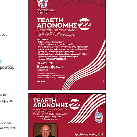
ντος
2
μουτζή
,
υ
ν και
υ έργου
κών και
ον τομέα