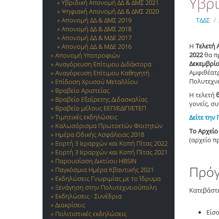
Υβρ
Υβριδική Απονομή ΔΔ & ΔΜΣ 2021
Ψηφιακή Απονομή ΔΔ & ΔΜΣ 2020
Απονομή ΔΔ & ΔΜΣ 2019
ΤΔΔΣ
/
Απονομή ΔΔ & ΔΜΣ 2018
Απονομή ΔΔ & ΜΔΕ 2017
Η
Τελετή
Απονομή ΔΔ & ΜΔΕ 2016
2022
θα π
Απονομή Υποτροφιών
Δεκεμβρίο
Αναγόρευση Επίτιμου Διδάκτορα
Αμφιθέατ
Αναγόρευση Επίτιμου Καθηγητή
Πολυτεχν
Επίδοση Χρυσού Μεταλλίου
Βραβείο Αριστείας
Η τελετή
Βραβείο Εξαίρετης Διδασκαλίας
γονείς, σ
Βραβείο μέλους ΕΕΠ/ΕΔΙΠ/ΕΤΕΠ
Τιμητικές εκδηλώσεις
Δείτε την
Καλωσόρισμα Πρωτοετών Φοιτητών
Το Αρχείο
Ημέρα Οδικής Ασφάλειας 2018
(αρχείο π
Εορτή 3 Ιεραρχών και Κοπή Πίτας 2022
Εορτή 3 Ιεραρχών και Κοπή Πίτας 2021
Παρουσίαση Δικτύου HBSIN
Πρόγ
Παγκόσμια Ημέρα Κβαντικής 2021
Εκδηλώσεις Γνωριμίας με το Ίδρυμα
Ξενάγηση στην Πολυτεχνειούπολη
Κατεβάστ
Εκδηλώσεις - Συνέδρια
Διακρίσεις
Είσ
Πολιτιστικές εκδηλώσεις