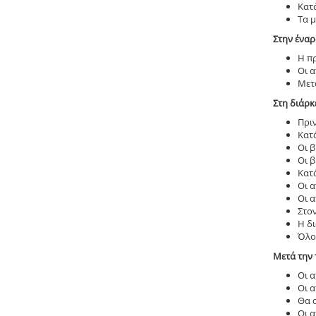
Κατά
Τα 
Στην έναρ
Η π
Οι α
Μετ
Στη διάρκ
Πριν
Κατ
Οι 
Οι 
Κατ
Οι α
Οι 
Στον
Η δι
Όλο
Μετά την 
Οι 
Οι 
Θα 
Οι α