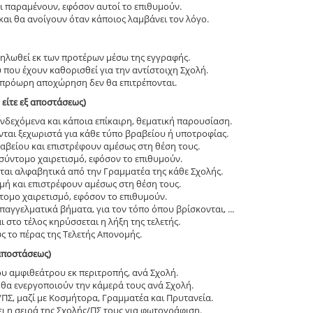
και παραμένουν, εφόσον αυτοί το επιθυμούν.
αι θα ανοίγουν όταν κάποιος λαμβάνει τον λόγο.
δηλωθεί εκ των προτέρων μέσω της εγγραφής.
 που έχουν καθορισθεί για την αντίστοιχη Σχολή.
 πρόωρη αποχώρηση δεν θα επιτρέπονται.
 είτε εξ αποστάσεως)
ενδεχόμενα και κάποια επίκαιρη, θεματική παρουσίαση.
αι ξεχωριστά για κάθε τύπο βραβείου ή υποτροφίας.
αβείου και επιστρέφουν αμέσως στη θέση τους.
σύντομο χαιρετισμό, εφόσον το επιθυμούν.
αι αλφαβητικά από την Γραμματέα της κάθε Σχολής.
ομή και επιστρέφουν αμέσως στη θέση τους.
ομο χαιρετισμό, εφόσον το επιθυμούν.
παγγελματικά βήματα, για τον τόπο όπου βρίσκονται, ...
 στο τέλος κηρύσσεται η λήξη της τελετής.
ς το πέρας της Τελετής Απονομής.
 αποστάσεως)
υ αμφιθεάτρου εκ περιτροπής, ανά Σχολή.
 θα ενεργοποιούν την κάμερά τους ανά Σχολή.
Σ, μαζί με Κοσμήτορα, Γραμματέα και Πρυτανεία.
ει η σειρά της Σχολής/ΠΣ τους για φωτογράφιση.