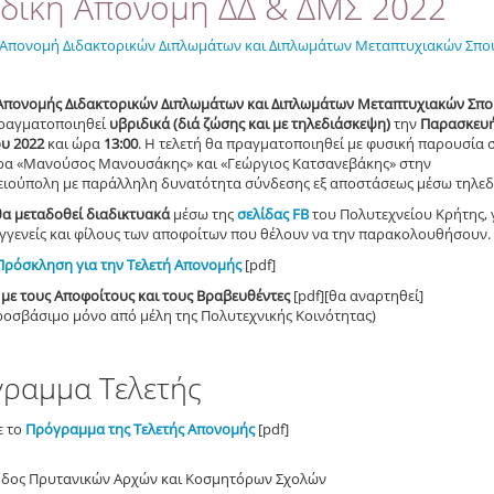
ιδική Απονομή ΔΔ & ΔΜΣ 2022
Απονομή Διδακτορικών Διπλωμάτων και Διπλωμάτων Μεταπτυχιακών Σπ
 Aπονομής Διδακτορικών Διπλωμάτων και Διπλωμάτων Mεταπτυχιακών Σπ
ραγματοποιηθεί
υβριδικά (διά ζώσης και με τηλεδιάσκεψη)
την
Παρασκευή
υ 2022
και ώρα
13:00
. Η τελετή θα πραγματοποιηθεί με φυσική παρουσία 
ρα «Μανούσος Μανουσάκης» και «Γεώργιος Κατσανεβάκης» στην
ειούπολη με παράλληλη δυνατότητα σύνδεσης εξ αποστάσεως μέσω τηλεδ
θα μεταδοθεί διαδικτυακά
μέσω της
σελίδας FB
του Πολυτεχνείου Κρήτης, 
υγγενείς και φίλους των αποφοίτων που θέλουν να την παρακολουθήσουν.
 Πρόσκληση για την Τελετή Απονομής
[pdf]
 με τους Αποφοίτους και τους Βραβευθέντες
[pdf][θα αναρτηθεί]
ροσβάσιμο μόνο από μέλη της Πολυτεχνικής Κοινότητας)
ραμμα Τελετής
ε το
Πρόγραμμα της Τελετής Απονομής
[pdf]
οδος Πρυτανικών Αρχών και Κοσμητόρων Σχολών