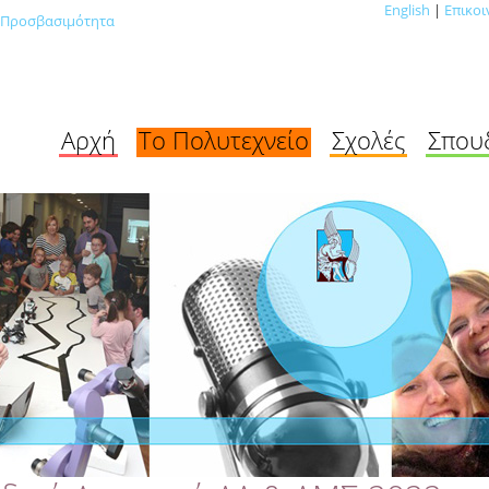
English
|
Επικοι
Προσβασιμότητα
Αρχή
Το Πολυτεχνείο
Σχολές
Σπου