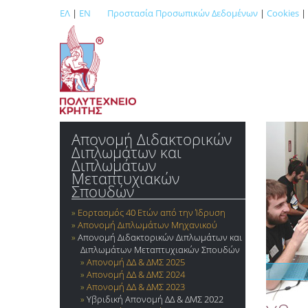
ΕΛ
|
EN
Προστασία Προσωπικών Δεδομένων
|
Cookies
|
Απονομή Διδακτορικών
Διπλωμάτων και
Διπλωμάτων
Μεταπτυχιακών
Σπουδών
Εορτασμός 40 Ετών από την Ίδρυση
Απονομή Διπλωμάτων Mηχανικού
Απονομή Διδακτορικών Διπλωμάτων και
Διπλωμάτων Μεταπτυχιακών Σπουδών
Απονομή ΔΔ & ΔΜΣ 2025
Απονομή ΔΔ & ΔΜΣ 2024
Απονομή ΔΔ & ΔΜΣ 2023
Υβριδική Απονομή ΔΔ & ΔΜΣ 2022