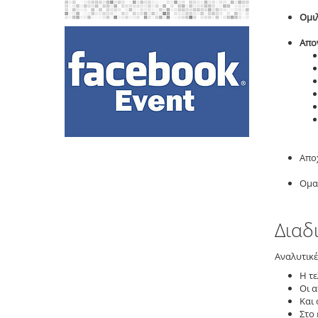
Ομιλ
Απο
Απο
Ομα
Διαδ
Αναλυτικέ
Η τ
Οι 
Και 
Στο 