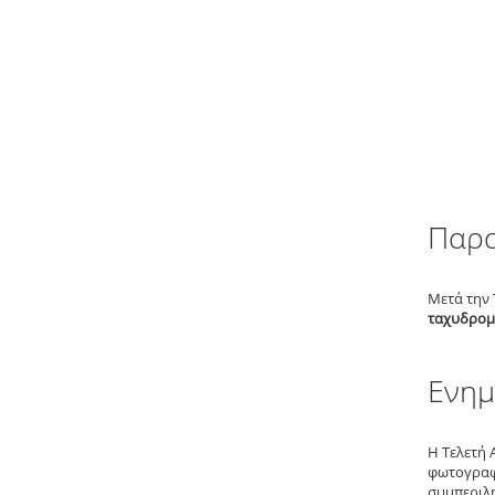
Παρα
Μετά την 
ταχυδρομ
Ενημ
H Τελετή 
φωτογραφι
συμπεριλη