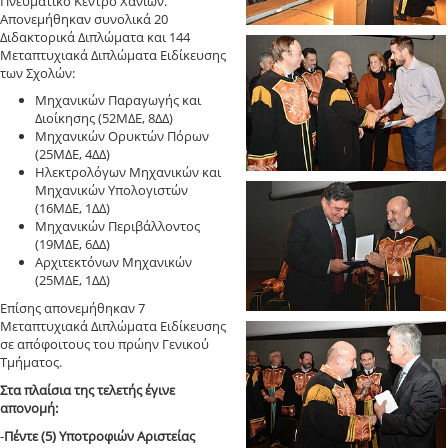
Πνευματικό Κέντρο Χανίων.
Απονεμήθηκαν συνολικά 20
Διδακτορικά Διπλώματα και 144
Μεταπτυχιακά Διπλώματα Ειδίκευσης
των Σχολών:
Μηχανικών Παραγωγής και
Διοίκησης (52ΜΔΕ, 8ΔΔ)
Μηχανικών Ορυκτών Πόρων
(25ΜΔΕ, 4ΔΔ)
Ηλεκτρολόγων Μηχανικών και
Μηχανικών Υπολογιστών
(16ΜΔΕ, 1ΔΔ)
Μηχανικών Περιβάλλοντος
(19ΜΔΕ, 6ΔΔ)
Αρχιτεκτόνων Μηχανικών
(25ΜΔΕ, 1ΔΔ)
Επίσης απονεμήθηκαν 7
Μεταπτυχιακά Διπλώματα Ειδίκευσης
σε απόφοιτους του πρώην Γενικού
Τμήματος.
Στα πλαίσια της τελετής έγινε
απονομή:
-
Πέντε (5) Υποτροφιών Αριστείας