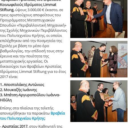
Κοινωφελούς Ιδρύματος Limmat
Stiftung,
ύψους 3.000,00 € έκαστο, σε
τρεις αριστούχους αποφοίτους του
Προγράμματος Μεταπτυχιακών
Σπουδών «Περιβαλλοντική Μηχανική»
της Σχολής Μηχανικών Περιβάλλοντος
του Πολυτεχνείου Κρήτης, οι οποίοι
επιλέχθηκαν από την Κοσμητεία της
Σχολής με βάση το μέσο όρο
βαθμολογίας, την επίδοσή τους στην
έρευνα και την ποιότητα της
μεταπτυχιακής εργασίας. Οι
δικαιούχοι των Βραβείων Αριστείας
Ιδρύματος Limmat Stiftung για το έτος
2017 είναι:
1. Αποστολάκης Αντώνιος
2. Μουκαζής Ιωάννης
3. Μπέτση-Αργυροπούλου Ιωάννα-
Ηδύλη
Επίσης στα πλαίσια της τελετής
απονεμήθηκαν τα παρακάτω
Βραβεία
του Πολυτεχνείου Κρήτης
:
-
Αριστείας 2017
, στον Καθηγητή της