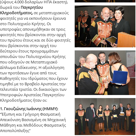
(ύψους 4.000 δολαρίων ΗΠΑ έκαστη),
δωρεά του
Παγκρητίου
Κληροδοτήματος,
σε μεταπτυχιακούς
φοιτητές για να εκπονήσουν έρευνα
στο Πολυτεχνείο Κρήτης. Οι
υποτροφίες απονεμήθηκαν σε τρεις
φοιτητές που βρίσκονται στην αρχή
του πρώτου έτους και σε δύο φοιτητές
που βρίσκονται στην αρχή του
δεύτερου έτους προγραμμάτων
σπουδών του Πολυτεχνείου Κρήτης
που οδηγούν σε Μεταπτυχιακό
Δίπλωμα Ειδίκευσης. Η αξιολόγηση
των προτάσεων έγινε από τους
Καθηγητές του Ιδρύματος που έχουν
τιμηθεί με το Βραβείο Αριστείας την
τελευταία τριετία. Οι δικαιούχοι των
Υποτροφιών Αριστείας Παγκρητίου
Κληροδοτήματος ήταν οι:
1. Γκουζιώνης Ιωάννης (ΗΜΜΥ)
:
“Έξυπνη και Γρήγορη Φασματική
Απεικόνιση Βασισμένη σε Μηχανική
Μάθηση και Μεθόδους Φασματικής
Αποπολύπλεξης”