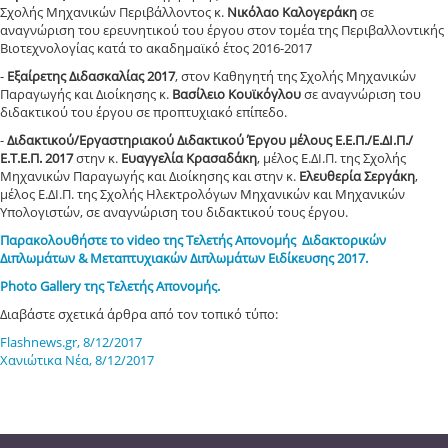
Σχολής Μηχανικών Περιβάλλοντος κ.
Νικόλαο Καλογεράκη
σε
αναγνώριση του ερευνητικού του έργου στον τομέα της Περιβαλλοντικής
Βιοτεχνολογίας κατά το ακαδημαϊκό έτος 2016-2017
-
Εξαίρετης Διδασκαλίας 2017
, στον Καθηγητή της Σχολής Μηχανικών
Παραγωγής και Διοίκησης κ.
Βασίλειο Κουϊκόγλου
σε αναγνώριση του
διδακτικού του έργου σε προπτυχιακό επίπεδο.
-
Διδακτικού/Εργαστηριακού Διδακτικού Έργου μέλους Ε.Ε.Π./Ε.ΔΙ.Π./
Ε.Τ.Ε.Π. 2017
στην κ.
Ευαγγελία Κρασαδάκη
, μέλος Ε.ΔΙ.Π. της Σχολής
Μηχανικών Παραγωγής και Διοίκησης και στην κ.
Ελευθερία Σεργάκη
,
μέλος Ε.ΔΙ.Π. της Σχολής Ηλεκτρολόγων Μηχανικών και Μηχανικών
Υπολογιστών, σε αναγνώριση του διδακτικού τους έργου.
Παρακολουθήστε το video της Tελετής Απονομής Διδακτορικών
Διπλωμάτων & Mεταπτυχιακών Διπλωμάτων Ειδίκευσης 2017.
Photo Gallery της Τελετής Απονομής.
Διαβάστε σχετικά άρθρα από τον τοπικό τύπο:
Flashnews.gr, 8/12/2017
Χανιώτικα Νέα, 8/12/2017