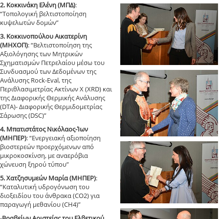
2. Κοκκινάκη Ελένη (ΜΠΔ)
:
“Τοπολογική βελτιστοποίηση
κυψελωτών δομών”
3. Κοκκινοπούλου Αικατερίνη
(ΜΗΧΟΠ)
: “Βελτιστοποίηση της
Αξιολόγησης των Μητρικών
Σχηματισμών Πετρελαίου μέσω του
Συνδυασμού των Δεδομένων της
Ανάλυσης Rock-Eval, της
Περιθλασιμετρίας Ακτίνων Χ (XRD) και
της Διαφορικής Θερμικής Ανάλυσης
(DTA)- Διαφορικής Θερμιδομετρίας
Σάρωσης (DSC)”
4. Μπατιστάτος Νικόλαος-Ίων
(ΜΗΠΕΡ)
: “Ενεργειακή αξιοποίηση
βιοστερεών προερχόμενων από
μικροκοσκίνση, με αναερόβια
χώνευση ξηρού τύπου”
5. Χατζησυμεών Μαρία (ΜΗΠΕΡ)
:
“Καταλυτική υδρογόνωση του
διοξειδίου του άνθρακα (CO2) για
παραγωγή μεθανίου (CH4)”
-
Βραβείων Αριστείας του Ελβετικού