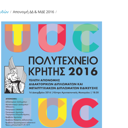
ουδών
/
Απονομή ΔΔ & ΜΔΕ 2016
/