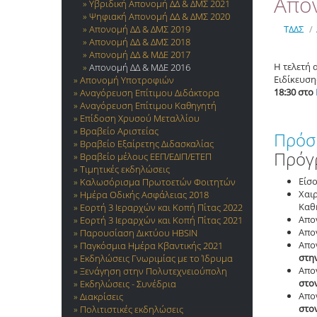
Απο
Υβριδική Απονομή ΔΔ & ΔΜΣ 2021
Ψηφιακή Απονομή ΔΔ & ΔΜΣ 2020
Απονομή ΔΔ & ΔΜΣ 2019
ΤΔΔΣ
/
Απονομή ΔΔ & ΔΜΣ 2018
Απονομή ΔΔ & ΜΔΕ 2017
Η τελετή
Απονομή ΔΔ & ΜΔΕ 2016
Ειδίκευση
Απονομή Υποτροφιών
18:30 στο
Αναγόρευση Επίτιμου Διδάκτορα
Αναγόρευση Επίτιμου Καθηγητή
Επίδοση Χρυσού Μεταλλίου
Βραβείο Αριστείας
Πρόσ
Βραβείο Εξαίρετης Διδασκαλίας
Πρόγ
Βραβείο μέλους ΕΕΠ/ΕΔΙΠ/ΕΤΕΠ
Τιμητικές εκδηλώσεις
Είσ
Καλωσόρισμα Πρωτοετών Φοιτητών
Χαι
Ημέρα Οδικής Ασφάλειας 2018
Καθη
Εορτή 3 Ιεραρχών και Κοπή Πίτας 2022
Απο
Εορτή 3 Ιεραρχών και Κοπή Πίτας 2021
Απο
Παρουσίαση Δικτύου HBSIN
Απον
Παγκόσμια Ημέρα Κβαντικής 2021
στη
Εκδηλώσεις Γνωριμίας με το Ίδρυμα
Απο
Ξενάγηση στην Πολυτεχνειούπολη
στο
Εκδηλώσεις - Συνέδρια
Απο
Διακρίσεις
στο
Πολιτιστικές εκδηλώσεις