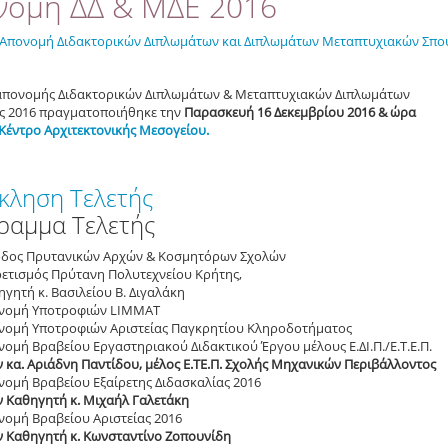
νομή ΔΔ & ΜΔΕ 2016
Απονομή Διδακτορικών Διπλωμάτων και Διπλωμάτων Μεταπτυχιακών Σπ
 απονομής Διδακτορικών Διπλωμάτων & Mεταπτυχιακών Διπλωμάτων
ς 2016 πραγματοποιήθηκε την
Παρασκευή 16 Δεκεμβρίου 2016 & ώρα
Κέντρο Αρχιτεκτονικής Μεσογείου.
κληση Τελετής
ραμμα Τελετής
οδος Πρυτανικών Αρχών & Κοσμητόρων Σχολών
ρετισμός Πρύτανη Πολυτεχνείου Κρήτης,
γητή κ. Βασιλείου Β. Διγαλάκη
νομή Υποτροφιών LIMMAT
νομή Υποτροφιών Αριστείας Παγκρητίου Κληροδοτήματος
ομή Βραβείου Εργαστηριακού Διδακτικού Έργου μέλους Ε.ΔΙ.Π./Ε.Τ.Ε.Π.
ν κα. Αριάδνη Παντίδου, μέλος Ε.ΤΕ.Π. Σχολής Μηχανικών Περιβάλλοντος
νομή Βραβείου Εξαίρετης Διδασκαλίας 2016
ν Καθηγητή κ. Μιχαήλ Γαλετάκη
νομή Βραβείου Αριστείας 2016
ν Καθηγητή κ. Κωνσταντίνο Ζοπουνίδη