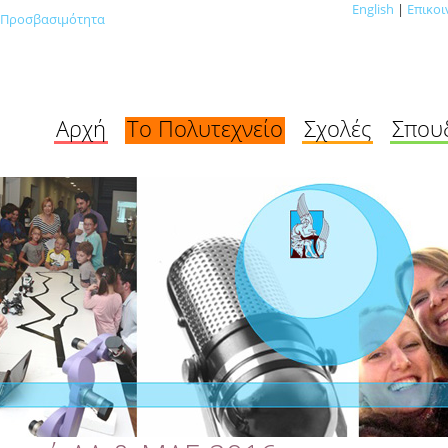
English
|
Επικοι
Προσβασιμότητα
Αρχή
Το Πολυτεχνείο
Σχολές
Σπου