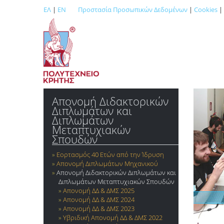
ΕΛ
|
EN
Προστασία Προσωπικών Δεδομένων
|
Cookies
|
Απονομή Διδακτορικών
Διπλωμάτων και
Διπλωμάτων
Μεταπτυχιακών
Σπουδών
Εορτασμός 40 Ετών από την Ίδρυση
Απονομή Διπλωμάτων Mηχανικού
Απονομή Διδακτορικών Διπλωμάτων και
Διπλωμάτων Μεταπτυχιακών Σπουδών
Απονομή ΔΔ & ΔΜΣ 2025
Απονομή ΔΔ & ΔΜΣ 2024
Απονομή ΔΔ & ΔΜΣ 2023
Υβριδική Απονομή ΔΔ & ΔΜΣ 2022