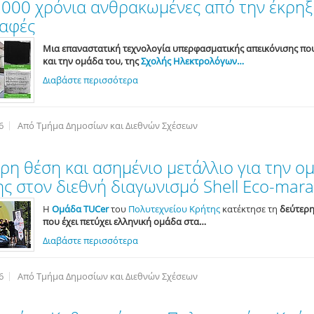
000 χρόνια ανθρακωμένες από την έκρηξ
ραφές
Μια επαναστατική τεχνολογία υπερφασματικής απεικόνισης π
και την ομάδα του, της
Σχολής Ηλεκτρολόγων…
Διαβάστε περισσότερα
6
Από Τμήμα Δημοσίων και Διεθνών Σχέσεων
ρη θέση και ασημένιο μετάλλιο για την 
ς στον διεθνή διαγωνισμό Shell Eco-mar
Η
Ομάδα TUCer
του
Πολυτεχνείου Κρήτης
κατέκτησε τη
δεύτερη
που έχει πετύχει ελληνική ομάδα στα…
Διαβάστε περισσότερα
6
Από Τμήμα Δημοσίων και Διεθνών Σχέσεων