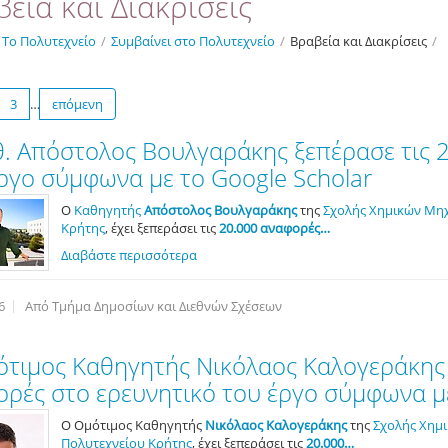
εία και Διακρίσεις
Το Πολυτεχνείο
/
Συμβαίνει στο Πολυτεχνείο
/
Βραβεία και Διακρίσεις
/
3
…
επόμενη
. Απόστολος Βουλγαράκης ξεπέρασε τις 
ργο σύμφωνα με το Google Scholar
Ο
Καθηγητής
Απόστολος Βουλγαράκης
της
Σχολής Χημικών Μηχ
Κρήτης
, έχει ξεπεράσει τις
20.000 αναφορές…
Διαβάστε περισσότερα
6
Από Τμήμα Δημοσίων και Διεθνών Σχέσεων
τιμος Καθηγητής Νικόλαος Καλογεράκης έ
ρές στο ερευνητικό του έργο σύμφωνα με
Ο Ομότιμος Καθηγητής
Νικόλαος Καλογεράκης
της
Σχολής Χημ
Πολυτεχνείου Κρήτης
, έχει ξεπεράσει τις
20.000…