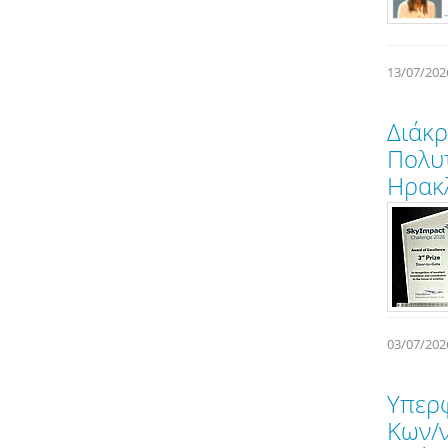
13/07/202
Διάκρ
Πολυτ
Ηρακ
03/07/202
Υπερ
Κων/ν