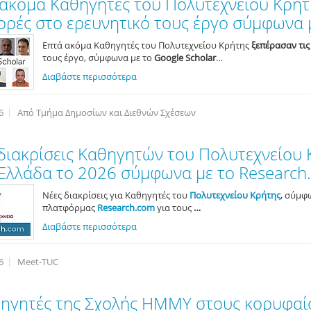
ακόμα Καθηγητές του Πολυτεχνείου Κρήτ
ρές στο ερευνητικό τους έργο σύμφωνα μ
Επτά ακόμα Καθηγητές του Πολυτεχνείου Κρήτης
ξεπέρασαν τις
τους έργο, σύμφωνα με τo
Google Scholar
…
Διαβάστε περισσότερα
6
Από Τμήμα Δημοσίων και Διεθνών Σχέσεων
διακρίσεις Καθηγητών του Πολυτεχνείου 
Ελλάδα το 2026 σύμφωνα με το Research
Νέες διακρίσεις για Καθηγητές του
Πολυτεχνείου Κρήτης
, σύμφ
πλατφόρμας
Research.com
για τους
…
Διαβάστε περισσότερα
6
Meet-TUC
ηγητές της Σχολής ΗΜΜΥ στους κορυφαίο