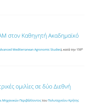
EAM στον Καθηγητή Ακαδημαϊκό
η
 Advanced Mediterranean Agronomic Studies
), κατά την 159
ρικές ομιλίες σε δύο Διεθνή
αι Μηχανικών Περιβάλλοντος
του
Πολυτεχνείου Κρήτης