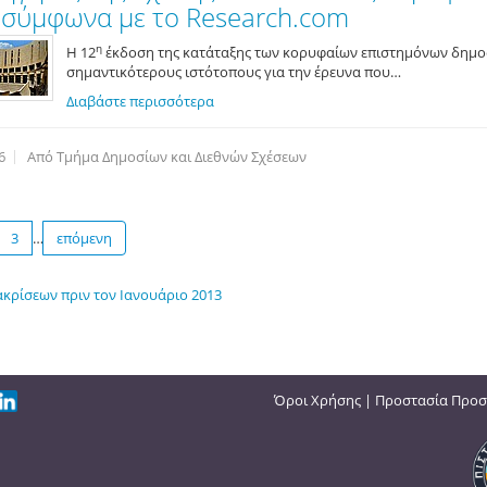
 σύμφωνα με το Research.com
η
Η 12
έκδοση της κατάταξης των κορυφαίων επιστημόνων δημο
σημαντικότερους ιστότοπους για την έρευνα που…
Διαβάστε περισσότερα
6
Από Τμήμα Δημοσίων και Διεθνών Σχέσεων
3
…
επόμενη
ακρίσεων πριν τον Ιανουάριο 2013
Όροι Χρήσης
|
Προστασία Προσ