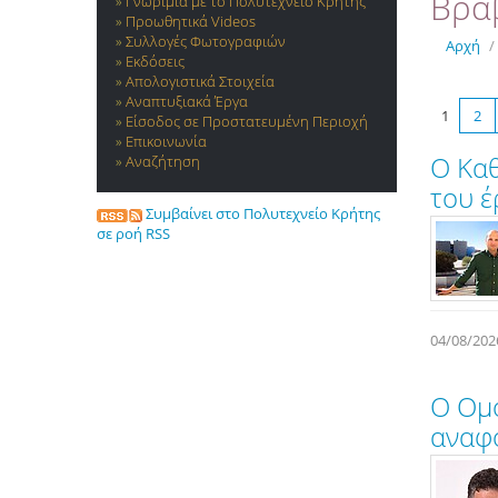
Βραβ
Γνωριμία με το Πολυτεχνείο Κρήτης
Προωθητικά Videos
Συλλογές Φωτογραφιών
Αρχή
/
Εκδόσεις
Απολογιστικά Στοιχεία
Αναπτυξιακά Έργα
1
2
Είσοδος σε Προστατευμένη Περιοχή
Επικοινωνία
Ο Kαθ
Αναζήτηση
του έ
Συμβαίνει στο Πολυτεχνείο Κρήτης
σε ροή RSS
04/08/202
Ο Ομό
αναφο