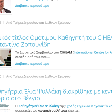
Διαβάστε περισσότερα
6
Από Τμήμα Δημοσίων και Διεθνών Σχέσεων
ικός τίτλος Ομότιμου Καθηγητή του CIH
ταντίνο Ζοπουνίδη
Το Διοικητικό Συμβούλιο του
CIHEAM
(
International Centre for
συνεδρίασή του, που…
Διαβάστε περισσότερα
6
Από Τμήμα Δημοσίων και Διεθνών Σχέσεων
ηγήτρια Έλια Ψυλλάκη διακρίθηκε με κεντ
ρια στο Βέλγιο
Η
Καθηγήτρια Έλια Ψυλλάκη
της
Σχολής Χημικών Μηχανικών κ
συμμετείχε ως
κεντρική ομιλήτρια
, έπειτα…