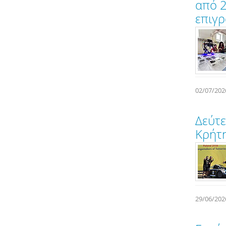
από 2
επιγ
02/07/202
Δεύτε
Κρήτη
29/06/202