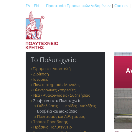
ΕΛ
|
EN
Προστασία Προσωπικών Δεδομένων
|
Cookies
|
Το Πολυτεχνείο
Όραμα και Αποστολή
Διοίκηση
Ιστορικό
Πανεπιστημιακές Μονάδες
Ηλεκτρονικές Υπηρεσίες
Νέα / Ανακοινώσεις / Συζητήσεις
Συμβαίνει στο Πολυτεχνείο
Εκδηλώσεις - Ημερίδες - Διαλέξεις
Βραβεία και Διακρίσεις
Πολιτισμός και Αθλητισμός
Τρόποι Πρόσβασης
Πράσινο Πολυτεχνείο