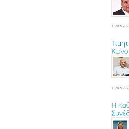
15/07/202
Τιμητ
Κωνσ
13/07/202
Η Καθ
Συνέδ