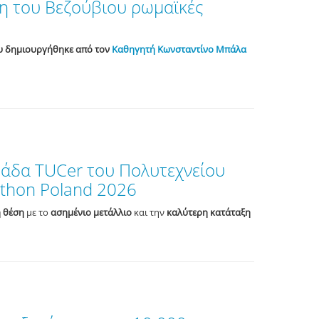
η του Βεζούβιου ρωμαϊκές
ου δημιουργήθηκε από τον
Καθηγητή Κωνσταντίνο Μπάλα
ομάδα TUCer του Πολυτεχνείου
athon Poland 2026
 θέση
με το
ασημένιο μετάλλιο
και την
καλύτερη κατάταξη