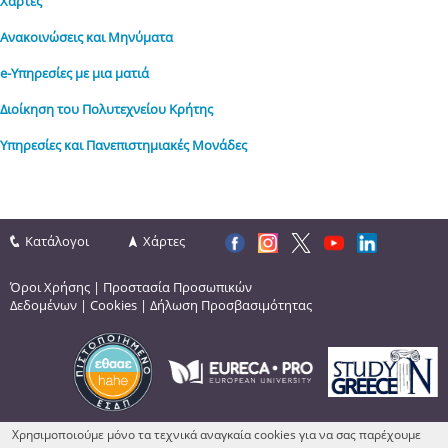
Χάρτες
Ανακοινώσεις και Μηνύματα
e-Υπηρεσίες με μια ματιά
Διοίκηση του Πολυτεχνείου Κρήτης
Υπηρεσίες και Πανεπιστημιακές Μονάδες
Κατάλογοι
Χάρτες
Όροι Χρήσης
|
Προστασία Προσωπικών
Δεδομένων
|
Cookies
|
Δήλωση Προσβασιμότητας
Χρησιμοποιούμε μόνο τα τεχνικά αναγκαία cookies για να σας παρέχουμε