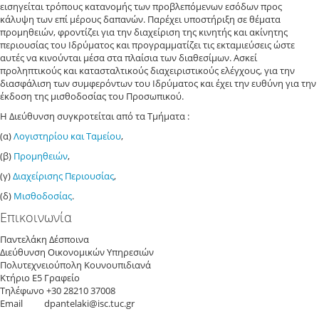
εισηγείται τρόπους κατανομής των προβλεπόμενων εσόδων προς
κάλυψη των επί μέρους δαπανών. Παρέχει υποστήριξη σε θέματα
προμηθειών, φροντίζει για την διαχείριση της κινητής και ακίνητης
περιουσίας του Ιδρύματος και προγραμματίζει τις εκταμιεύσεις ώστε
αυτές να κινούνται μέσα στα πλαίσια των διαθεσίμων. Ασκεί
προληπτικούς και κατασταλτικούς διαχειριστικούς ελέγχους, για την
διασφάλιση των συμφερόντων του Ιδρύματος και έχει την ευθύνη για την
έκδοση της μισθοδοσίας του Προσωπικού.
Η Διεύθυνση συγκροτείται από τα Τμήματα :
(α)
Λογιστηρίου και Ταμείου
,
(β)
Προμηθειών
,
(γ)
Διαχείρισης Περιουσίας
,
(δ)
Μισθοδοσίας
.
Επικοινωνία
Παντελάκη Δέσποινα
Διεύθυνση Οικονομικών Υπηρεσιών
Πολυτεχνειούπολη Κουνουπιδιανά
Κτήριο Ε5 Γραφείο
Τηλέφωνο +30 28210 37008
Email dpantelaki@isc.tuc.gr