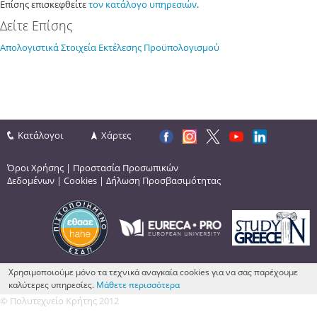
Επίσης επισκεφθείτε
τον κατάλογο υπηρεσιών
.
Δείτε Επίσης
Απολογιστικά Στοιχεία Εκτέλεσης Προϋπολογισμού
Κατάλογοι
Χάρτες
Όροι Χρήσης
|
Προστασία Προσωπικών
Δεδομένων
|
Cookies
|
Δήλωση Προσβασιμότητας
Χρησιμοποιούμε μόνο τα τεχνικά αναγκαία cookies για να σας παρέχουμε
καλύτερες υπηρεσίες.
Μάθετε περισσότερα
© Πολυτεχνείο Κρήτης 2012