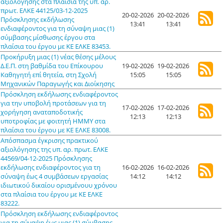
αξιολόγησης στα πλαίσια της υπ. αρ.
πρωτ. ΕΛΚΕ 44125/03-12-2025
20-02-2026
20-02-2026
Πρόσκλησης εκδήλωσης
13:41
13:41
ενδιαφέροντος για τη σύναψη μιας (1)
σύμβασης μίσθωσης έργου στα
πλαίσια του έργου με ΚΕ ΕΛΚΕ 83453.
Προκήρυξη μιας (1) νέας θέσης μέλους
Δ.Ε.Π. στη βαθμίδα του Επίκουρου
19-02-2026
19-02-2026
Καθηγητή επί θητεία, στη Σχολή
15:05
15:05
Μηχανικών Παραγωγής και Διοίκησης
Πρόσκληση εκδήλωσης ενδιαφέροντος
για την υποβολή προτάσεων για τη
17-02-2026
17-02-2026
χορήγηση αναταποδοτικής
12:13
12:13
υποτροφίας με φοιτητή ΗΜΜΥ στα
πλαίσια του έργου με ΚΕ ΕΛΚΕ 83008.
Απόσπασμα έγκρισης πρακτικού
αξιολόγησης της υπ. αρ. πρωτ. ΕΛΚΕ
44569/04-12-2025 Πρόσκλησης
εκδήλωσης ενδιαφέροντος για τη
16-02-2026
16-02-2026
σύναψη έως 4 συμβάσεων εργασίας
14:12
14:12
ιδιωτικού δικαίου ορισμένουυ χρόνου
στα πλαίσια του έργου με ΚΕ ΕΛΚΕ
83222.
Πρόσκληση εκδήλωσης ενδιαφέροντος
για τη σύναψη έως μιας (1) σύμβασης