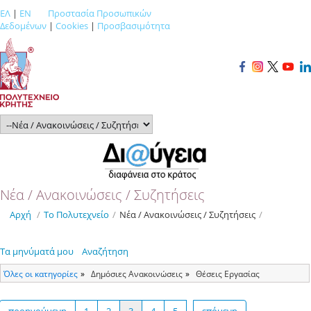
ΕΛ
|
EN
Προστασία Προσωπικών
Δεδομένων
|
Cookies
|
Προσβασιμότητα
Νέα / Ανακοινώσεις / Συζητήσεις
Αρχή
/
Το Πολυτεχνείο
/
Νέα / Ανακοινώσεις / Συζητήσεις
/
Τα μηνύματά μου
Αναζήτηση
Όλες οι κατηγορίες
Δημόσιες Ανακοινώσεις
Θέσεις Εργασίας
προηγούμενη
1
2
3
4
5
…
επόμενη