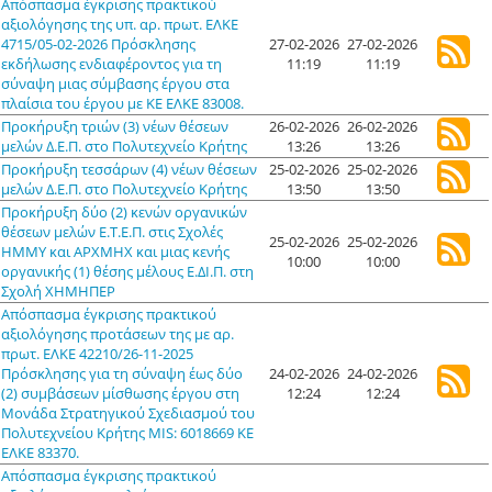
Απόσπασμα έγκρισης πρακτικού
αξιολόγησης της υπ. αρ. πρωτ. ΕΛΚΕ
4715/05-02-2026 Πρόσκλησης
27-02-2026
27-02-2026
εκδήλωσης ενδιαφέροντος για τη
11:19
11:19
σύναψη μιας σύμβασης έργου στα
πλαίσια του έργου με ΚΕ ΕΛΚΕ 83008.
Προκήρυξη τριών (3) νέων θέσεων
26-02-2026
26-02-2026
μελών Δ.Ε.Π. στο Πολυτεχνείο Κρήτης
13:26
13:26
Προκήρυξη τεσσάρων (4) νέων θέσεων
25-02-2026
25-02-2026
μελών Δ.Ε.Π. στο Πολυτεχνείο Κρήτης
13:50
13:50
Προκήρυξη δύο (2) κενών οργανικών
θέσεων μελών Ε.Τ.Ε.Π. στις Σχολές
25-02-2026
25-02-2026
ΗΜΜΥ και ΑΡΧΜΗΧ και μιας κενής
10:00
10:00
οργανικής (1) θέσης μέλους Ε.ΔΙ.Π. στη
Σχολή ΧΗΜΗΠΕΡ
Απόσπασμα έγκρισης πρακτικού
αξιολόγησης προτάσεων της με αρ.
πρωτ. ΕΛΚΕ 42210/26-11-2025
Πρόσκλησης για τη σύναψη έως δύο
24-02-2026
24-02-2026
(2) συμβάσεων μίσθωσης έργου στη
12:24
12:24
Μονάδα Στρατηγικού Σχεδιασμού του
Πολυτεχνείου Κρήτης MIS: 6018669 ΚΕ
ΕΛΚΕ 83370.
Απόσπασμα έγκρισης πρακτικού