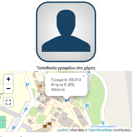
Τοποθεσία γραφείου στο χάρτη
×
+
Γραφείο: Ε5.013
Κτίρια Ε (Ε5)
−
Ισόγειο
Leaflet
| Map data ©
OpenStreetMap
contributors