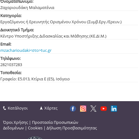
Όνοματεπώνυμο:
Ζαχαριουδάκη Μαλαματένια
Κατηγορία:
Εργαζόμενος ή Ερευνητής Ορισμένου Χρόνου (Συμβ.Εργ./Ερευν.)
Διοικητικό Τμήμα:
Κέντρο Υποστήριξης Διδασκαλίας και Μάθησης (ΚΕ.ΔΙ.Μ.)
Email:
mzacharioudaki<στο>tuc.gr
Τηλέφωνο:
282103
7283
Τοποθεσία:
Γραφείο: Ε5.013, Κτίρια Ε (Ε5), Ισόγειο
Κατάλογοι
Χάρτες
Όροι Χρήσης
|
Προστασία Προσωπικών
Δεδομένων
|
Cookies
|
Δήλωση Προσβασιμότητας