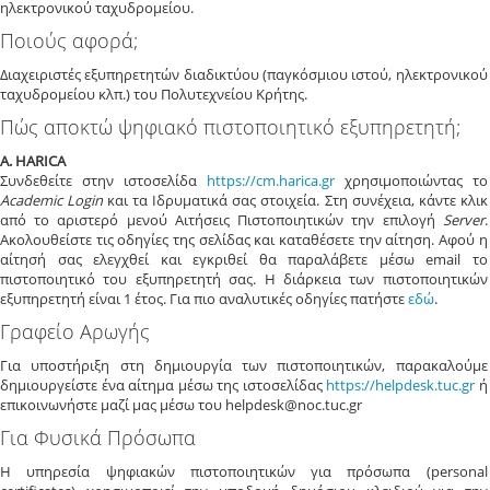
ηλεκτρονικού ταχυδρομείου.
Ποιούς αφορά;
Διαχειριστές εξυπηρετητών διαδικτύου (παγκόσμιου ιστού, ηλεκτρονικού
ταχυδρομείου κλπ.) του Πολυτεχνείου Κρήτης.
Πώς αποκτώ ψηφιακό πιστοποιητικό εξυπηρετητή;
Α.
HARICA
Συνδεθείτε στην ιστοσελίδα
https://cm.harica.gr
χρησιμοποιώντας το
Academic Login
και τα Ιδρυματικά σας στοιχεία. Στη συνέχεια, κάντε κλικ
από το αριστερό μενού Αιτήσεις Πιστοποιητικών την επιλογή
Server
.
Ακολουθείστε τις οδηγίες της σελίδας και καταθέσετε την αίτηση. Αφού η
αίτησή σας ελεγχθεί και εγκριθεί θα παραλάβετε μέσω email το
πιστοποιητικό του εξυπηρετητή σας. Η διάρκεια των πιστοποιητικών
εξυπηρετητή είναι 1 έτος. Για πιο αναλυτικές οδηγίες πατήστε
εδώ
.
Γραφείο Αρωγής
Για υποστήριξη στη δημιουργία των πιστοποιητικών, παρακαλούμε
δημιουργείστε ένα αίτημα μέσω της ιστοσελίδας
https://helpdesk.tuc.gr
ή
επικοινωνήστε μαζί μας μέσω του helpdesk@noc.tuc.gr
Για Φυσικά Πρόσωπα
Η υπηρεσία ψηφιακών πιστοποιητικών για πρόσωπα (personal