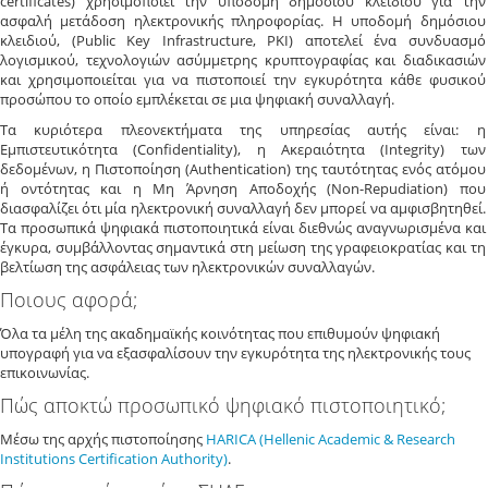
certificates) χρησιμοποιεί την υποδομή δημόσιου κλειδιού για την
ασφαλή μετάδοση ηλεκτρονικής πληροφορίας. Η υποδομή δημόσιου
κλειδιού, (Public Key Infrastructure, PKI) αποτελεί ένα συνδυασμό
λογισμικού, τεχνολογιών ασύμμετρης κρυπτογραφίας και διαδικασιών
και χρησιμοποιείται για να πιστοποιεί την εγκυρότητα κάθε φυσικού
προσώπου το οποίο εμπλέκεται σε μια ψηφιακή συναλλαγή.
Τα κυριότερα πλεονεκτήματα της υπηρεσίας αυτής είναι: η
Εμπιστευτικότητα (Confidentiality), η Ακεραιότητα (Integrity) των
δεδομένων, η Πιστοποίηση (Authentication) της ταυτότητας ενός ατόμου
ή οντότητας και η Μη Άρνηση Αποδοχής (Non-Repudiation) που
διασφαλίζει ότι μία ηλεκτρονική συναλλαγή δεν μπορεί να αμφισβητηθεί.
Τα προσωπικά ψηφιακά πιστοποιητικά είναι διεθνώς αναγνωρισμένα και
έγκυρα, συμβάλλοντας σημαντικά στη μείωση της γραφειοκρατίας και τη
βελτίωση της ασφάλειας των ηλεκτρονικών συναλλαγών.
Ποιους αφορά;
Όλα τα μέλη της ακαδημαϊκής κοινότητας που επιθυμούν ψηφιακή
υπογραφή για να εξασφαλίσουν την εγκυρότητα της ηλεκτρονικής τους
επικοινωνίας.
Πώς αποκτώ προσωπικό ψηφιακό πιστοποιητικό;
Μέσω της αρχής πιστοποίησης
HARICA (Hellenic Academic & Research
Institutions Certification Authority)
.