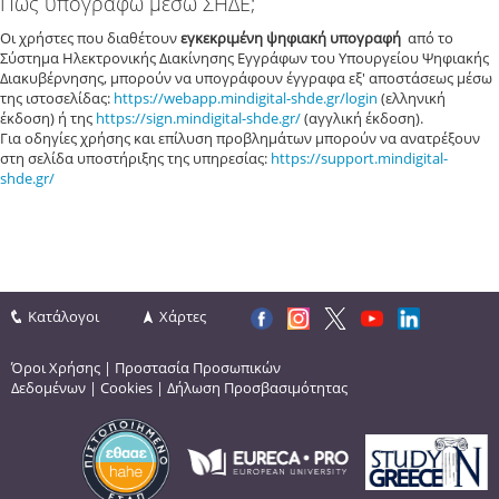
Πώς υπογράφω μέσω ΣΗΔΕ;
Οι χρήστες που διαθέτουν
εγκεκριμένη ψηφιακή υπογραφή
από το
Σύστημα Ηλεκτρονικής Διακίνησης Εγγράφων του Υπουργείου Ψηφιακής
Διακυβέρνησης, μπορούν να υπογράφουν έγγραφα εξ' αποστάσεως μέσω
της ιστοσελίδας:
https://webapp.mindigital-shde.gr/login
(ελληνική
έκδοση) ή της
https://sign.mindigital-shde.gr/
(αγγλική έκδοση).
Για οδηγίες χρήσης και επίλυση προβλημάτων μπορούν να ανατρέξουν
στη σελίδα υποστήριξης της υπηρεσίας:
https://support.mindigital-
shde.gr/
Κατάλογοι
Χάρτες
Όροι Χρήσης
|
Προστασία Προσωπικών
Δεδομένων
|
Cookies
|
Δήλωση Προσβασιμότητας