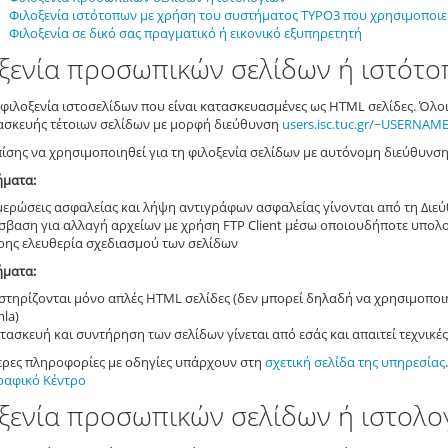
Φιλοξενία ιστότοπων με χρήση του συστήματος TYPO3 που χρησιμοποιεί
Φιλοξενία σε δικό σας πραγματικό ή εικονικό εξυπηρετητή
ξενία προσωπικών σελίδων ή ιστότο
φιλοξενία ιστοσελίδων που είναι κατασκευασμένες ως HTML σελίδες. Όλο
ασκευής τέτοιων σελίδων με μορφή διεύθυνση
users.isc.tuc.gr/~USERNAM
ίσης να χρησιμοποιηθεί για τη φιλοξενία σελίδων με αυτόνομη διεύθυνση 
ήματα:
μερώσεις ασφαλείας και λήψη αντιγράφων ασφαλείας γίνονται από τη Διε
σβαση για αλλαγή αρχείων με χρήση FTP Client μέσω οποιουδήποτε υπολο
ρης ελευθερία σχεδιασμού των σελίδων
ήματα:
στηρίζονται μόνο απλές HTML σελίδες (δεν μπορεί δηλαδή να χρησιμοπο
la)
τασκευή και συντήρηση των σελίδων γίνεται από εσάς και απαιτεί τεχνικέ
ερες πληροφορίες με οδηγίες υπάρχουν στη
σχετική σελίδα της υπηρεσίας
αφικό Κέντρο
ξενία προσωπικών σελίδων ή ιστολο