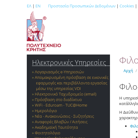
ΕΛ
|
EN
Προστασία Προσωπικών Δεδομένων
|
Cookies
|
Φιλο
Ηλεκτρονικές Υπηρεσίες
Αρχή
/
Λογαριασμός e-Yπηρεσιών
Απομακρυσμένη πρόσβαση σε εικονικές
εφαρμογές και περιβάλλοντα εργασίας
Φιλο
μέσω της υπηρεσίας VDI
Ηλεκτρονικό Ταχυδρομείο (email)
Η υπηρεσί
Πρόσβαση στο διαδίκτυο
κατάλληλη
WiFi - Eduroam - TUC@Home
Ημερολόγιο
Η Διεύθυν
Νέα - Ανακοινώσεις - Συζητήσεις
χαρακτηρι
Αναφορές Βλαβών / Αιτήσεις
Φιλ
Ακαδημαϊκή Ταυτότητα
Φοιτητολόγιο