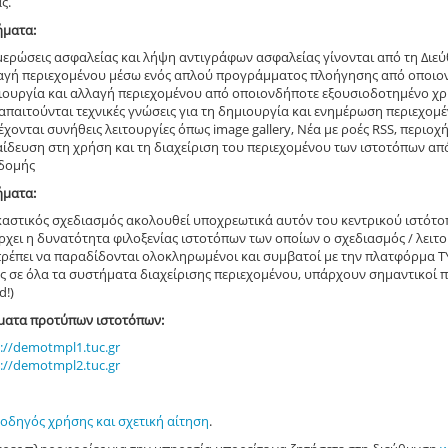
ς.
ήματα:
μερώσεις ασφαλείας και λήψη αντιγράφων ασφαλείας γίνονται από τη Διε
αγή περιεχομένου μέσω ενός απλού προγράμματος πλοήγησης από οποιο
ιουργία και αλλαγή περιεχομένου από οποιονδήποτε εξουσιοδοτημένο χ
απαιτούνται τεχνικές γνώσεις για τη δημιουργία και ενημέρωση περιεχομ
χονται συνήθεις λειτουργίες όπως image gallery, Νέα με ροές RSS, περι
αίδευση στη χρήση και τη διαχείριση του περιεχομένου των ιστοτόπων απ
δομής
ήματα:
ικαστικός σχεδιασμός ακολουθεί υποχρεωτικά αυτόν του κεντρικού ιστότ
ρχει η δυνατότητα φιλοξενίας ιστοτόπων των οποίων ο σχεδιασμός / λειτ
πρέπει να παραδίδονται ολοκληρωμένοι και συμβατοί με την πλατφόρμα 
 σε όλα τα συστήματα διαχείρισης περιεχομένου, υπάρχουν σημαντικοί πε
d!)
ματα προτύπων ιστοτόπων:
://demotmpl1.tuc.gr
://demotmpl2.tuc.gr
οδηγός χρήσης και σχετική αίτηση
.