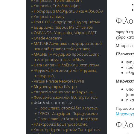
Υπηρεσίες Τηλεκπαίδευσης
Υπηρεσίες Τηλεδιάσκεψης
Πρόγραμμα Μαθημάτων και Αιθουσών
Υπηρεσία Uniway
Φιλο
ΕΥΔΟΞΟΣ - Διαχείριση Συγγραμμάτων
Εφαρμογές Νέφους MS Office 365
Αφορά τη 
OKEANOS - Υπηρεσίες Νέφους ΕΔΕΤ
χώρο κατ
Oracle Academy
MATLAB Λογισμικό προγραμματισμού
Μπορεί επ
και αριθμητικής υπολογιστικής
Πλεονεκτ
MAGNET – Λογισμικό προσομοίωσης
ηλεκτρομαγνητικών πεδίων
ενη
Data Center - Φιλοξενία Συστημάτων
πρό
Ψηφιακά Πιστοποιητικά - Ψηφιακές
πλή
υπογραφές
Virtual Private Network (VPN)
Μειονεκτ
Μηχανογραφικό Κέντρο
υπο
Υπηρεσία Διαμοιρασμού Αρχείων
Joom
Φιλοξενία Εικονικών Εξυπηρετητών
η κα
Φιλοξενία Ιστότοπων
Προσωπικές Ιστοσελίδες Χρηστών
Περισσότ
TYPO3 - Διαχείριση Περιεχομένου
Μηχανογρ
Προσωπικοί Ιστότοποι - Ιστολόγια
Φιλο
Ηλεκτρονικά Ερωτηματολόγια
Υποστήριξη Διοικητικών Συστημάτων