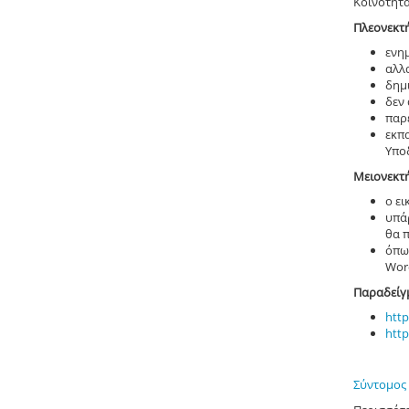
Κοινότητα
Πλεονεκτ
ενη
αλλ
δημ
δεν 
παρέ
εκπ
Υπο
Μειονεκτ
ο ε
υπά
θα 
όπως
Wor
Παραδείγ
http
http
Σύντομος 