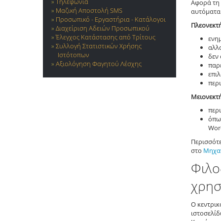
Τηλεφωνία
Αφορά τη 
Μαζική Αποστολή SMS
αυτόματα
Προσωπικό - Εργαστήρια - Κατάλογοι
Πλεονεκτ
Διαχείριση Αδειών Προσωπικού
Έλεγχος Κατάστασης από Τρίτους
ενη
Συλλογή Στατιστικών Χρήσης
αλλ
Ιστότοπων
δεν 
Αξιολόγηση Φαγητού Λέσχης
παρέ
επι
περ
Μειονεκτ
περ
όπως
Word
Περισσότ
στο
Μηχα
Φιλο
χρησ
Ο κεντρικ
ιστοσελίδ