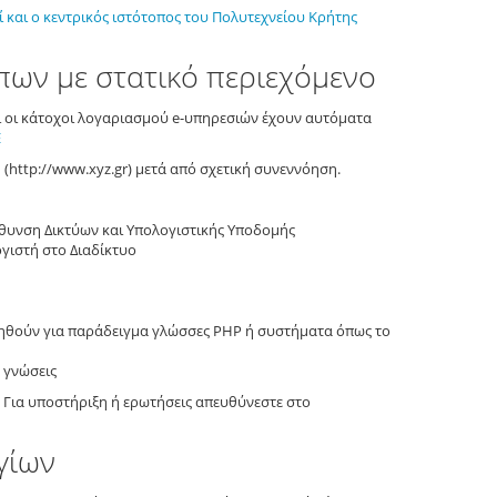
 και ο κεντρικός ιστότοπος του Πολυτεχνείου Κρήτης
πων με στατικό περιεχόμενο
ι οι κάτοχοι λογαριασμού e-υπηρεσιών έχουν αυτόματα
E
(http://www.xyz.gr) μετά από σχετική συνεννόηση.
ύθυνση Δικτύων και Υπολογιστικής Υποδομής
γιστή στο Διαδίκτυο
ιηθούν για παράδειγμα γλώσσες PHP ή συστήματα όπως το
ς γνώσεις
. Για υποστήριξη ή ερωτήσεις απευθύνεστε στο
γίων