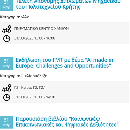
Τελετή Απονομής Διπλωμάτων Μηχανικού
31
του Πολυτεχνείου Κρήτης
Μαρ
Κατηγορία:
Άλλο
ΠΝΕΥΜΑΤΙΚΟ ΚΕΝΤΡΟ ΧΑΝΙΩΝ
31/03/2023 13:00 - 16:00
Εκδήλωση του ΓΜΤ με θέμα "AI made in
31
Europe: Challenges and Opportunities"
Μαρ
Κατηγορία:
Ομιλία/Διάλεξη
Γ2 - Κτίριο Γ2, Γ2.1
31/03/2023 13:00 - 14:30
Παρουσιάση βιβλίου "Κοινωνικές/
31
Επικοινωνιακές και Ψηφιακές Δεξιότητες"
Μαρ