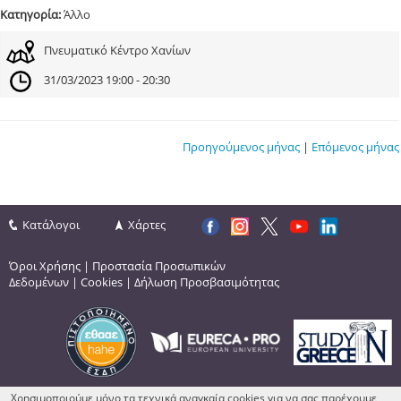
Κατηγορία:
Άλλο
Πνευματικό Κέντρο Χανίων
31/03/2023 19:00 - 20:30
Προηγούμενος μήνας
|
Επόμενος μήνας
Κατάλογοι
Χάρτες
Όροι Χρήσης
|
Προστασία Προσωπικών
Δεδομένων
|
Cookies
|
Δήλωση Προσβασιμότητας
Χρησιμοποιούμε μόνο τα τεχνικά αναγκαία cookies για να σας παρέχουμε