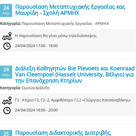
Παρουσίαση Μεταπτυχιακής Εργασίας κας
24
Μαυρίδη - Σχολή ΑΡΜΗΧ
Απρ
Κατηγορία:
Παρουσίαση Μεταπτυχιακής Εργασίας ΑΡΜΗΧ
Η παρουσίαση θα γίνει μέσω τηλεδιάσκεψης
24/04/2024 17:00 - 18:00
Διάλεξη Καθηγητών Bie Plevoets και Koenraad
24
Van Cleempoel (Hasselt University, Βέλγιο) για
Απρ
την Επανάχρηση Κτηρίων
Κατηγορία:
Ομιλία/Διάλεξη
Γ2 - Κτίριο Γ2, Γ2.-2, Αμφιθέατρο Γ2.2 «Γεώργιος Κατσανεβάκης»
24/04/2024 18:00 - 20:00
Παρουσίαση Διδακτορικής Διατριβής,
25