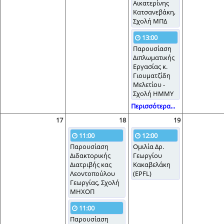
Αικατερίνης
Κατσανεβάκη,
Σχολή ΜΠΔ
13:00
Παρουσίαση
Διπλωματικής
Εργασίας κ.
Γιουματζίδη
Μελετίου -
Σχολή ΗΜΜΥ
Περισσότερα...
17
18
19
11:00
12:00
Παρουσίαση
Ομιλία Δρ.
Διδακτορικής
Γεωργίου
Διατριβής κας
Κακαβελάκη
Λεοντοπούλου
(EPFL)
Γεωργίας, Σχολή
ΜΗΧΟΠ
11:00
Παρουσίαση