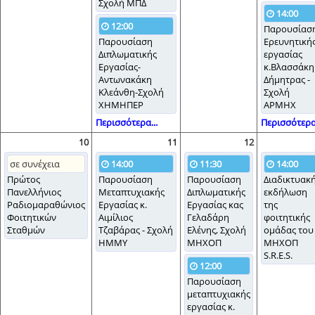
Σχολή ΜΠΔ
14:00
12:00
Παρουσίασ
Παρουσίαση
Ερευνητική
Διπλωματικής
εργασίας
Εργασίας-
κ.Βλασσάκη
Αντωνακάκη
Δήμητρας -
Κλεάνθη-Σχολή
Σχολή
ΧΗΜΗΠΕΡ
ΑΡΜΗΧ
Περισσότερα...
Περισσότερα.
10
11
12
σε συνέχεια
14:00
11:30
14:00
Πρώτος
Παρουσίαση
Παρουσίαση
Διαδικτυακ
Πανελλήνιος
Μεταπτυχιακής
Διπλωματικής
εκδήλωση
Ραδιομαραθώνιος
Εργασίας κ.
Εργασίας κας
της
Φοιτητικών
Αιμίλιος
Γελαδάρη
φοιτητικής
Σταθμών
Τζαβάρας - Σχολή
Ελένης, Σχολή
ομάδας του
ΗΜΜΥ
ΜΗΧΟΠ
ΜΗΧΟΠ
S.R.E.S.
12:00
Παρουσίαση
μεταπτυχιακής
εργασίας κ.