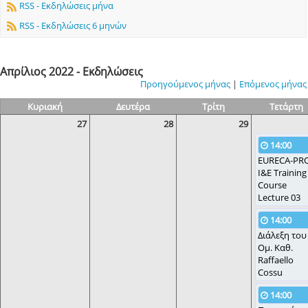
RSS - Εκδηλώσεις μήνα
RSS - Εκδηλώσεις 6 μηνών
Απρίλιος 2022 - Εκδηλώσεις
Προηγούμενος μήνας
|
Επόμενος μήνας
Κυριακή
Δευτέρα
Τρίτη
Τετάρτη
27
28
29
14:00
EURECA-PR
I&E Training
Course
Lecture 03
14:00
Διάλεξη του
Ομ. Καθ.
Raffaello
Cossu
14:00