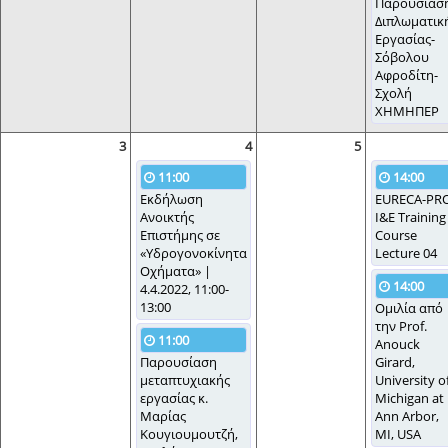
Παρουσίασ
Διπλωματικ
Εργασίας-
Σόβολου
Αφροδίτη-
Σχολή
ΧΗΜΗΠΕΡ
3
4
5
11:00
14:00
Εκδήλωση
EURECA-PR
Ανοικτής
I&E Training
Επιστήμης σε
Course
«Υδρογονοκίνητα
Lecture 04
Οχήματα» |
14:00
4.4.2022, 11:00-
13:00
Ομιλία από
την Prof.
11:00
Anouck
Παρουσίαση
Girard,
μεταπτυχιακής
University o
εργασίας κ.
Michigan at
Μαρίας
Ann Arbor,
Κουγιουμουτζή,
MI, USA