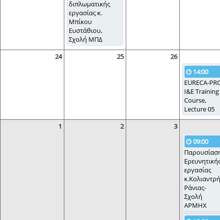
διπλωματικής
εργασίας κ.
Μπίκου
Ευστάθιου,
Σχολή ΜΠΔ
24
25
26
14:00
EURECA-PR
I&E Training
Course,
Lecture 05
1
2
3
09:00
Παρουσίασ
Ερευνητική
εργασίας
κ.Κολιαντρ
Ράνιας-
Σχολή
ΑΡΜΗΧ