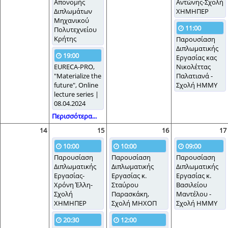
Απονομής
Αντώνης-Σχολή
Διπλωμάτων
ΧΗΜΗΠΕΡ
Μηχανικού
11:00
Πολυτεχνείου
Κρήτης
Παρουσίαση
Διπλωματικής
19:00
Εργασίας κας
EURECA-PRO,
Νικολέττας
"Materialize the
Παλατιανά -
future", Online
Σχολή ΗΜΜΥ
lecture series |
08.04.2024
Περισσότερα...
14
15
16
17
10:00
10:00
09:00
Παρουσίαση
Παρουσίαση
Παρουσίαση
Διπλωματικής
Διπλωματικής
Διπλωματικής
Εργασίας-
Εργασίας κ.
Εργασίας κ.
Χρόνη Έλλη-
Σταύρου
Βασιλείου
Σχολή
Παρασκάκη,
Μαντέλου -
ΧΗΜΗΠΕΡ
Σχολή ΜΗΧΟΠ
Σχολή ΗΜΜΥ
20:30
12:00