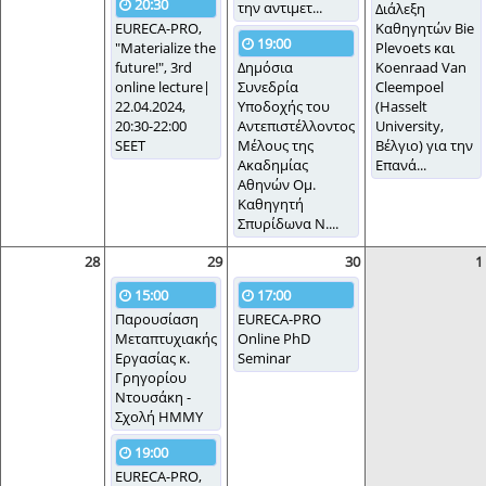
20:30
την αντιμετ...
Διάλεξη
EURECA-PRO,
Καθηγητών Bie
19:00
"Materialize the
Plevoets και
future!", 3rd
Δημόσια
Koenraad Van
online lecture|
Συνεδρία
Cleempoel
22.04.2024,
Υποδοχής του
(Hasselt
20:30-22:00
Αντεπιστέλλοντος
University,
SEET
Μέλους της
Βέλγιο) για την
Ακαδημίας
Επανά...
Αθηνών Ομ.
Καθηγητή
Σπυρίδωνα Ν....
28
29
30
1
15:00
17:00
Παρουσίαση
EURECA-PRO
Μεταπτυχιακής
Online PhD
Εργασίας κ.
Seminar
Γρηγορίου
Ντουσάκη -
Σχολή ΗΜΜΥ
19:00
EURECA-PRO,