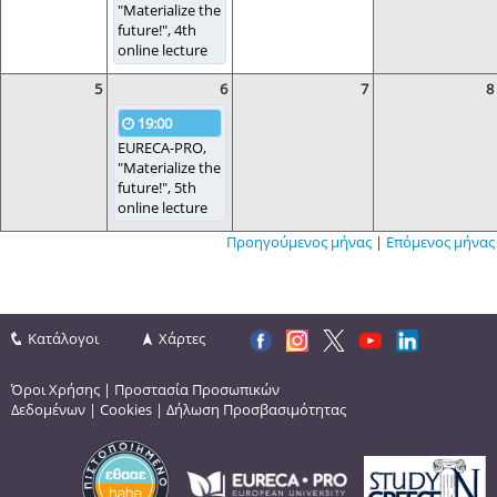
"Materialize the
future!", 4th
online lecture
5
6
7
8
19:00
EURECA-PRO,
"Materialize the
future!", 5th
online lecture
Προηγούμενος μήνας
|
Επόμενος μήνας
Κατάλογοι
Χάρτες
Όροι Χρήσης
|
Προστασία Προσωπικών
Δεδομένων
|
Cookies
|
Δήλωση Προσβασιμότητας