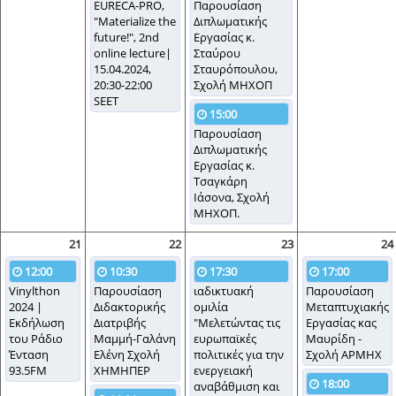
EURECA-PRO,
Παρουσίαση
"Materialize the
Διπλωματικής
future!", 2nd
Εργασίας κ.
online lecture|
Σταύρου
15.04.2024,
Σταυρόπουλου,
20:30-22:00
Σχολή ΜΗΧΟΠ
SEET
15:00
Παρουσίαση
Διπλωματικής
Εργασίας κ.
Τσαγκάρη
Ιάσονα, Σχολή
ΜΗΧΟΠ.
21
22
23
24
12:00
10:30
17:30
17:00
Vinylthon
Παρουσίαση
ιαδικτυακή
Παρουσίαση
2024 |
Διδακτορικής
ομιλία
Μεταπτυχιακής
Εκδήλωση
Διατριβής
"Μελετώντας τις
Εργασίας κας
του Ράδιο
Μαμμή-Γαλάνη
ευρωπαϊκές
Μαυρίδη -
Ένταση
Ελένη Σχολή
πολιτικές για την
Σχολή ΑΡΜΗΧ
93.5FM
ΧΗΜΗΠΕΡ
ενεργειακή
18:00
αναβάθμιση και