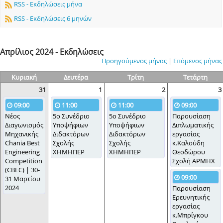
RSS - Εκδηλώσεις μήνα
RSS - Εκδηλώσεις 6 μηνών
Απρίλιος 2024 - Εκδηλώσεις
Προηγούμενος μήνας
|
Επόμενος μήνας
Κυριακή
Δευτέρα
Τρίτη
Τετάρτη
31
1
2
3
09:00
11:00
11:00
09:00
Νέος
5ο Συνέδριο
5ο Συνέδριο
Παρουσίαση
Διαγωνισμός
Υποψήφιων
Υποψήφιων
Διπλωματικής
Μηχανικής
Διδακτόρων
Διδακτόρων
εργασίας
Chania Best
Σχολής
Σχολής
κ.Καλούδη
Engineering
ΧΗΜΗΠΕΡ
ΧΗΜΗΠΕΡ
Θεοδώρου
Competition
Σχολή ΑΡΜΗΧ
(CBEC) | 30-
09:00
31 Μαρτίου
2024
Παρουσίαση
Ερευνητικής
εργασίας
κ.Μπρίγκου