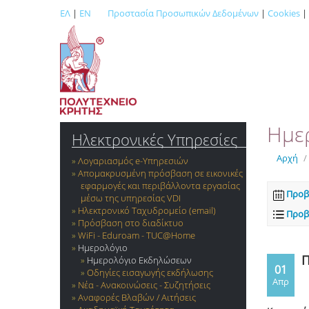
ΕΛ
|
EN
Προστασία Προσωπικών Δεδομένων
|
Cookies
|
Ημε
Ηλεκτρονικές Υπηρεσίες
Αρχή
/
Λογαριασμός e-Yπηρεσιών
Απομακρυσμένη πρόσβαση σε εικονικές
εφαρμογές και περιβάλλοντα εργασίας
Προβ
μέσω της υπηρεσίας VDI
Ηλεκτρονικό Ταχυδρομείο (email)
Προβ
Πρόσβαση στο διαδίκτυο
WiFi - Eduroam - TUC@Home
Ημερολόγιο
Π
Ημερολόγιο Εκδηλώσεων
01
Οδηγίες εισαγωγής εκδήλωσης
Απρ
Νέα - Ανακοινώσεις - Συζητήσεις
Αναφορές Βλαβών / Αιτήσεις