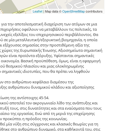
Leaflet
| Map data ©
OpenStreetMap
contributors
 για την αποτελεσματική διαχείριση των ατόμων σε μια
πιχειρήσεις οφείλουν να μεταβάλλουν τις πολιτικές, τα
νεχείς εξελίξεις του επιχειρησιακού περιβάλλοντος. Θα
 σε μία μεταλλευτική/εξορυκτική βιομηχανία, η οποία
αι εξέχουσας σημασίας στην προστιθέμενη αξία της
λες χώρες της Ευρωπαϊκής Ένωσης. Αξιοσημείωτα σημαντική
ωγών είναι προϊόντα εξόρυξης. Υφίστανται σημαντικές
 οικονομία. Βασική προϋπόθεση, όμως, είναι η εφαρμογή
ικού θεσμικού πλαισίου και μιας ολοκληρωμένης
 σημαντικές ιδιοτυπίες, που θα πρέπει να ληφθούν
ων στο ανθρώπινο κεφάλαιο διαμέσου της
υξης ανθρώπινου δυναμικού κλάδου και αξιοποίησης
ωση της αντίστοιχης 45-54.
κού αποτελεί τον ακρογωνιαίο λίθο της ανάπτυξης και
τυξή τους, στις δυνατότητες και στα εναύσματα που τους
αίσιο της εργασίας. Ενώ από τη μεριά της επιχείρησης
ν προκύπτει η πρόοδος της κοινωνίας.
ί μία νύξη στις σύγχρονες και κλασικές θεωρίες για τη
δόθηκε στο ανθρώπινο δυναμικό, στα καθήκοντά του, στις