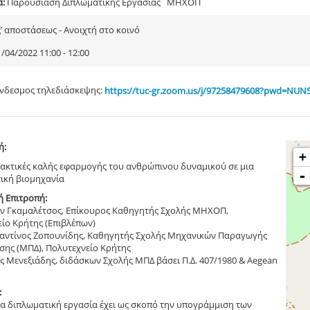
α:
Παρουσίαση Διπλωματικής Εργασίας ΜΗΧΟΠ
ξ’ αποστάσεως - Ανοιχτή στο κοινό
/04/2022 11:00 - 12:00
νδεσμος τηλεδιάσκεψης:
https://tuc-gr.zoom.us/j/97258479608?pwd=N
ή:
+
ακτικές καλής εφαρμογής του ανθρώπινου δυναμικού σε μια
-
ική βιομηχανία
ή Επιτροπή:
ων Γκαμαλέτσος, Επίκουρος Καθηγητής Σχολής ΜΗΧΟΠ,
ίο Κρήτης (Επιβλέπων)
ταντίνος Ζοπουνίδης, Καθηγητής Σχολής Μηχανικών Παραγωγής
ησης (ΜΠΔ), Πολυτεχνείο Κρήτης
ς Μενεξιάδης, διδάσκων Σχολής ΜΠΔ βάσει Π.Δ. 407/1980 & Aegean
:
 διπλωματική εργασία έχει ως σκοπό την υπογράμμιση των