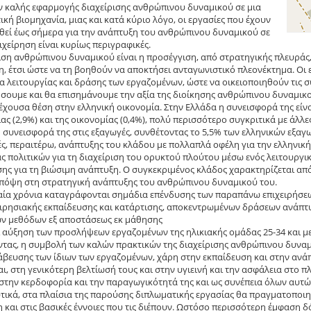
 καλής εφαρμογής διαχείρισης ανθρώπινου δυναμικού σε μια
ική βιομηχανία, μιας και κατά κύριο λόγο, οι εργασίες που έχουν
εί έως σήμερα για την ανάπτυξη του ανθρώπινου δυναμικού σε
ιχείρηση είναι κυρίως περιγραφικές.
ιση ανθρώπινου δυναμικού είναι η προσέγγιση, από στρατηγικής πλευράς,
η, έτσι ώστε να τη βοηθούν να αποκτήσει ανταγωνιστικό πλεονέκτημα. Οι ε
 λειτουργίας και δράσης των εργαζομένων, ώστε να οικειοποιηθούν τις συ
ουμε και θα επισημάνουμε την αξία της διοίκησης ανθρώπινου δυναμικού
ξέχουσα θέση στην ελληνική οικονομία. Στην Ελλάδα η συνεισφορά της είν
ας (2,9%) και της οικονομίας (0,4%), πολύ περισσότερο συγκριτικά με άλ
 η συνεισφορά της στις εξαγωγές, συνθέτοντας το 5,5% των ελληνικών εξαγ
ς, περαιτέρω, ανάπτυξης του κλάδου με πολλαπλά οφέλη για την ελληνική
άς πολιτικών για τη διαχείριση του ορυκτού πλούτου μέσω ενός λειτουργ
ης για τη βιώσιμη ανάπτυξη. Ο συγκεκριμένος κλάδος χαρακτηρίζεται από
πόψη στη στρατηγική ανάπτυξης του ανθρώπινου δυναμικού του.
αία χρόνια καταγράφονται σημάδια επένδυσης των παραπάνω επιχειρήσε
ιρησιακής εκπαίδευσης και κατάρτισης, αποκεντρωμένων δράσεων ανάπτ
ν μεθόδων εξ αποστάσεως εκ μάθησης
 αύξηση των προσλήψεων εργαζομένων της ηλικιακής ομάδας 25-34 και μεί
τας, η συμβολή των καλών πρακτικών της διαχείρισης ανθρώπινου δυναμι
άβευσης των ίδιων των εργαζομένων, χάρη στην εκπαίδευση και στην ανάπ
ι, στη γενικότερη βελτίωσή τους και στην υγιεινή και την ασφάλεια στο πλ
 στην κερδοφορία και την παραγωγικότητά της και ως συνέπεια όλων αυτώ
τικά, στα πλαίσια της παρούσης διπλωματικής εργασίας θα πραγματοποιηθε
η και στις βασικές έννοιες που τις διέπουν. Ωστόσο περισσότερη έμφαση 