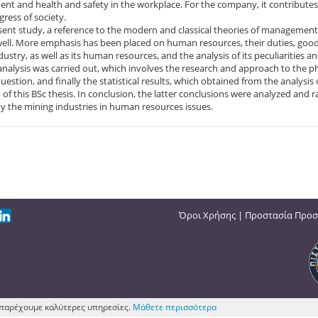
t and health and safety in the workplace. For the company, it contributes t
gress of society.
sent study, a reference to the modern and classical theories of managemen
ell. More emphasis has been placed on human resources, their duties, good 
dustry, as well as its human resources, and the analysis of its peculiarities 
analysis was carried out, which involves the research and approach to the p
uestion, and finally the statistical results, which obtained from the analysis
 of this BSc thesis. In conclusion, the latter conclusions were analyzed and
y the mining industries in human resources issues.
Όροι Χρήσης
|
Προστασία Προσ
ς παρέχουμε καλύτερες υπηρεσίες.
Μάθετε περισσότερα