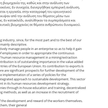
στη βιομηχανία της, καθώς και στην ανάλυση των
εκείνες. Εν συνεχεία, διενεργήθηκε εμπειρική ανάλυση,
εται η εργασία, στην καταγραφή του ερευνητικού
όεκυψαν από την ανάλυση του θέματος μέσω των
ς. Εν κατακλείδι, αναλύθηκαν τα συμπεράσματα και
ευτικές βιομηχανίες σε θέματα ανθρώπινου δυναμικού.
industry, since, for the most part and to the best of our
mainly descriptive.
vely manage people in an enterprise so as to help it gain
 of employees in order to appropriate the continuous
 of human resource management in a mining/extraction
ntribution is of outstanding importance in the value added
ries of the European Union. Its contribution to exports is
re are significant prospects for further development of the
 implementation of a series of policies for the
ntegrated approach to sustainable development. This sector
ount in its human resources development strategy.
nies through in-house education and training, decentralized
g methods, as well as an increase in the recruitment of
f the development and reward of the workers themselves,
them, their general